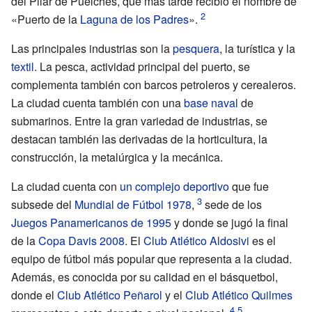
del Pilar de Puelches, que más tarde recibió el nombre de
«Puerto de la
Laguna de los Padres
».
Las principales industrias son la
pesquera
, la turística y la
textil
. La pesca, actividad principal del puerto, se
complementa también con barcos petroleros y cerealeros.
La ciudad cuenta también con una
base naval
de
submarinos. Entre la gran variedad de industrias, se
destacan también las derivadas de la horticultura, la
construcción, la metalúrgica y la mecánica.
La ciudad cuenta con
un complejo deportivo
que fue
subsede del
Mundial de Fútbol 1978
,
sede de los
Juegos Panamericanos de 1995
y donde se jugó la final
de la
Copa Davis 2008
. El
Club Atlético Aldosivi
es el
equipo de fútbol más popular que representa a la ciudad.
Además, es conocida por su calidad en el básquetbol,
donde el
Club Atlético Peñarol
y el
Club Atlético Quilmes