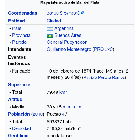
Mapa interactivo de Mar del Plata
38°00′S
57°33′O
Coordenadas
Ciudad
Entidad
•
País
Argentina
•
Provincia
Buenos Aires
•
Partido
General Pueyrredon
Guillermo Montenegro
(
PRO
-
JxC
)
Intendente
Eventos
históricos
• Fundación
10 de febrero de 1874 (hace 149 años,
2
meses
y
20 días)
(
Patricio Peralta Ramos
)
Superficie
• Total
79,48
km²
Altitud
• Media
38 y 15
m s. n. m.
Puesto
4
.º
Población
(
2010
)
• Total
593337
hab.
•
Densidad
7465,24 hab/km²
marplatense
Gentilicio