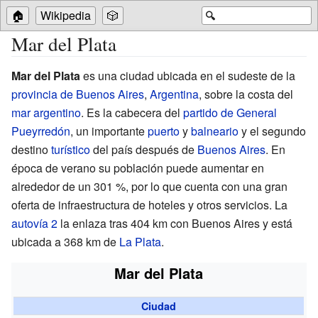
🏠
Wikipedia
🎲
🔍
Mar del Plata
Mar del Plata
es una ciudad ubicada en el sudeste de la
provincia de Buenos Aires
,
Argentina
, sobre la costa del
mar argentino
. Es la cabecera del
partido de General
Pueyrredón
, un importante
puerto
y
balneario
y el segundo
destino
turístico
del país después de
Buenos Aires
. En
época de verano su población puede aumentar en
alrededor de un 301
%, por lo que cuenta con una gran
oferta de infraestructura de hoteles y otros servicios. La
autovía 2
la enlaza tras 404
km con Buenos Aires y está
ubicada a 368
km de
La Plata
.
Mar del Plata
Ciudad