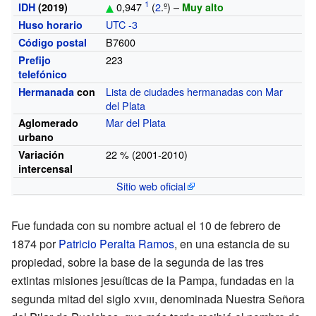
0,947
(
2
.º)
–
IDH
(2019)
Muy alto
UTC -3
Huso horario
B7600
Código postal
223
Prefijo
telefónico
Lista de ciudades hermanadas con Mar
Hermanada
con
del Plata
Mar del Plata
Aglomerado
urbano
22
% (2001-2010)
Variación
intercensal
Sitio web oficial
Fue fundada con su nombre actual el 10 de febrero de
1874 por
Patricio Peralta Ramos
, en una estancia de su
propiedad, sobre la base de la segunda de las tres
extintas
misiones jesuíticas de la Pampa
, fundadas en la
segunda mitad del
siglo
xviii
, denominada Nuestra Señora