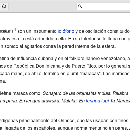
🎲
🔍
raka
")
son un instrumento
idiófono
y de oscilación constituido
traviesa, o está adherida a ella. En su interior se le llena co
 sonido al agitarlos contra la pared interna de la esfera.
atina de influencia cubana y en el folklore llanero venezolano, a
tmos de República Dominicana y de Puerto Rico, por lo general 
cada mano, de ahí el término en plural "maracas". Las maracas
ina.
efine maraca como:
Sonajero de las orquestas indias. Palabra
Campana. En
lengua arawuka
: Malaka. En
lengua tupí
Ta-Marac
indígenas principalmente del Orinoco, que las usaban con fines
a llegada de los españoles, aunque normalmente no en pares