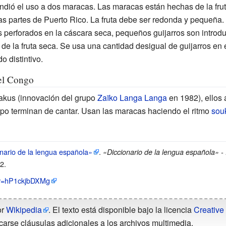
ndió el uso a dos maracas. Las maracas están hechas de la fruta 
s partes de Puerto Rico. La fruta debe ser redonda y pequeña.
os perforados en la cáscara seca, pequeños guijarros son introdu
de la fruta seca. Se usa una cantidad desigual de guijarros en e
o distintivo.
el Congo
lakus
(innovación del grupo
Zaïko Langa Langa
en 1982), ellos 
upo terminan de cantar. Usan las maracas haciendo el ritmo
sou
nario de la lengua española»
.
«Diccionario de la lengua española» - 
22
.
?v=hP1ckjbDXMg
or
Wikipedia
. El texto está disponible bajo la licencia
Creative
carse cláusulas adicionales a los archivos multimedia.