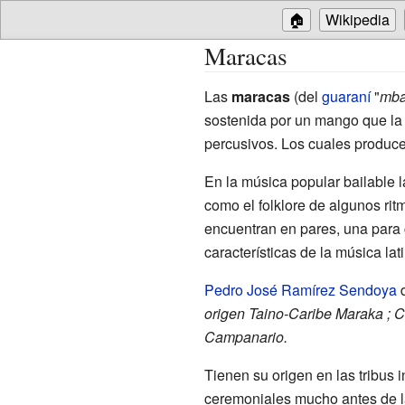
🏠
Wikipedia
Maracas
Las
maracas
(del
guaraní
"
mba
sostenida por un mango que la a
percusivos. Los cuales producen
En la música popular bailable l
como el folklore de algunos ri
encuentran en pares, una para 
características de la música lat
Pedro José Ramírez Sendoya
d
origen Taino-Caribe Maraka
; 
Campanario.
Tienen su origen en las tribus 
ceremoniales mucho antes de l