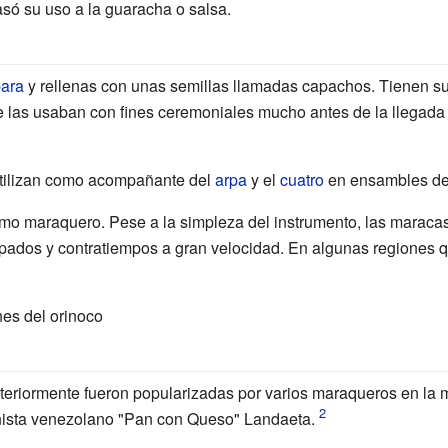
só su uso a la guaracha o salsa.
para
y rellenas con unas semillas llamadas capachos. Tienen su 
e las usaban con fines ceremoniales mucho antes de la llegada
tilizan como acompañante del
arpa
y el
cuatro
en ensambles d
omo maraquero. Pese a la simpleza del instrumento, las maraca
pados y contratiempos a gran velocidad. En algunas regiones q
ines del orinoco
teriormente fueron popularizadas por varios maraqueros en la 
onista venezolano "Pan con Queso" Landaeta.