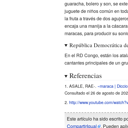
guaracha, bolero y son, se exte
juguete de niños común en toda
la fruta a través de dos agujer
encaja una manija a la cáscara 
maracas, para producir su sonid
República Democrática d
En el RD Congo, están los
ata
cantantes principales de un gr
Referencias
ASALE, RAE-.
«maraca | Diccio
Consultado el 26 de agosto de 20
http://www.youtube.com/watch
Este artículo ha sido escrito p
CompartirIgual
. Pueden apli