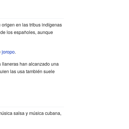
origen en las tribus indígenas
 de los españoles, aunque
e
joropo
.
s llaneras han alcanzado una
uien las usa también suele
música salsa y música cubana,