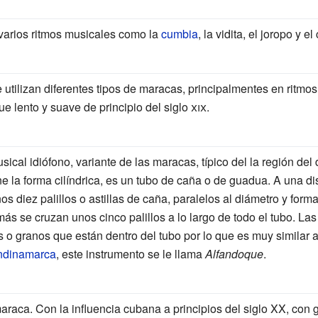
varios ritmos musicales como la
cumbia
, la vidita, el joropo y 
tilizan diferentes tipos de maracas, principalmentes en ritmos
ue lento y suave de principio del
siglo
xix
.
ical idiófono, variante de las maracas, típico del la región del 
e la forma cilíndrica, es un tubo de caña o de guadua. A una di
s diez palillos o astillas de caña, paralelos al diámetro y forma
 se cruzan unos cinco palillos a lo largo de todo el tubo. Las r
as o granos que están dentro del tubo por lo que es muy similar 
dinamarca
, este instrumento se le llama
Alfandoque
.
raca. Con la influencia cubana a principios del siglo XX, co