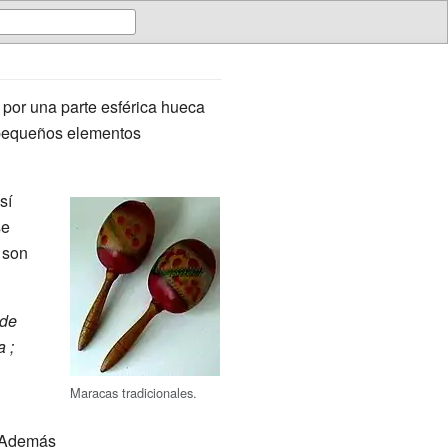
 por una parte esférica hueca
n pequeños elementos
sí
se
 son
 de
a
;
Maracas tradicionales.
. Además