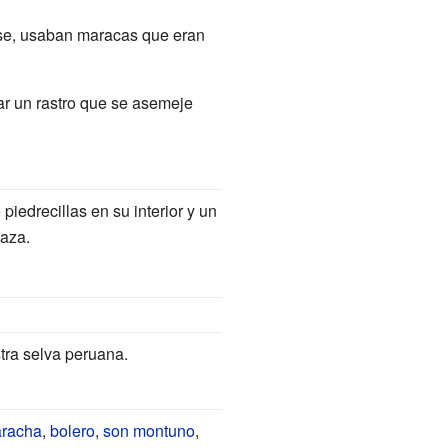
se, usaban maracas que eran
ar un rastro que se asemeje
 piedrecillas en su interior y un
baza.
tra selva peruana.
racha
,
bolero
,
son montuno
,