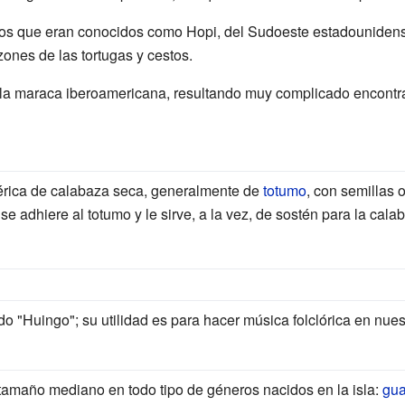
nos que eran conocidos como Hopi, del Sudoeste estadouniden
ones de las tortugas y cestos.
 la maraca iberoamericana, resultando muy complicado encontr
férica de calabaza seca, generalmente de
totumo
, con semillas o
e adhiere al totumo y le sirve, a la vez, de sostén para la cala
o "Huingo"; su utilidad es para hacer música folclórica en nues
tamaño mediano en todo tipo de géneros nacidos en la isla:
gua