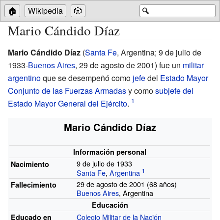
🏠
Wikipedia
🎲
🔍
Mario Cándido Díaz
Mario Cándido Díaz
(
Santa Fe
, Argentina; 9 de julio de
1933-
Buenos Aires
, 29 de agosto de 2001) fue un
militar
argentino
que se desempeñó como
jefe
del
Estado Mayor
Conjunto de las Fuerzas Armadas
y como
subjefe del
Estado Mayor General del Ejército
.
Mario Cándido Díaz
Información personal
9 de julio de 1933
Nacimiento
Santa Fe
,
Argentina
29 de agosto de 2001 (68
años)
Fallecimiento
Buenos Aires
, Argentina
Educación
Colegio Militar de la Nación
Educado en