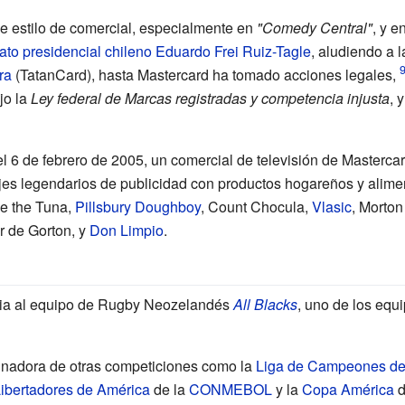
 estilo de comercial, especialmente en
"Comedy Central"
, y e
ato presidencial
chileno
Eduardo Frei Ruiz-Tagle
, aludiendo a 
ra
(TatanCard), hasta Mastercard ha tomado acciones legales,
jo la
Ley federal de Marcas registradas y competencia injusta
, 
l 6 de febrero de 2005, un comercial de televisión de Mastercar
es legendarios de publicidad con productos hogareños y alimen
ie the Tuna
,
Pillsbury Doughboy
,
Count Chocula
,
Vlasic
,
Morton
or de
Gorton
, y
Don Limpio
.
cia al equipo de Rugby Neozelandés
All Blacks
, uno de los eq
nadora de otras competiciones como la
Liga de Campeones de
ibertadores de América
de la
CONMEBOL
y la
Copa América
d