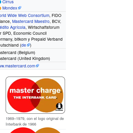
Cirrus
Mondex
rld Wide Web Consortium
, FIDO
liance,
Mastercard Maestro
, BCV,
édito Agrícola
, Wirtschaftsforum
r SPD, Economic Council
rmany, bitkom y Prepaid Verband
utschland
(
de
)
stercard (Belgium)
stercard (United Kingdom)
w.mastercard.com
1969–1979, con el logo original de
Interbank de 1966