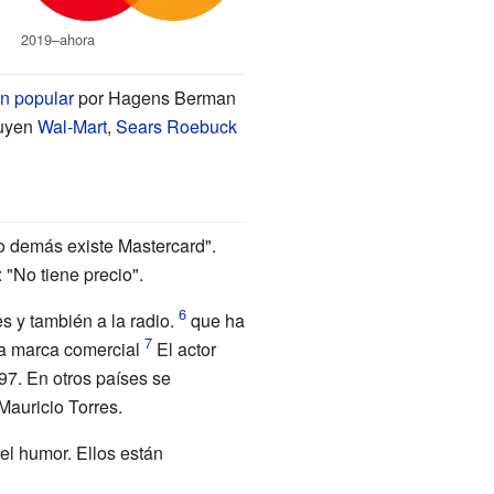
2019–ahora
n popular
por
Hagens Berman
luyen
Wal-Mart
,
Sears Roebuck
o demás existe Mastercard".
"No tiene precio".
s y también a la radio.
que ha
na marca comercial
El actor
97. En otros países se
Mauricio Torres.
l humor. Ellos están