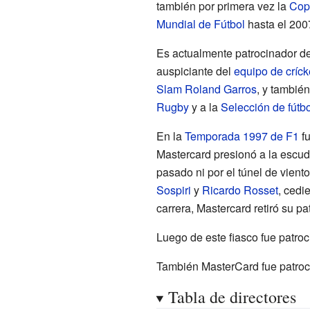
también por primera vez la
Cop
Mundial de Fútbol
hasta el 200
Es actualmente patrocinador d
auspiciante del
equipo de críck
Slam
Roland Garros
, y también
Rugby
y a la
Selección de fútbo
En la
Temporada 1997 de F1
fu
Mastercard presionó a la escud
pasado ni por el túnel de vient
Sospiri
y
Ricardo Rosset
, cedi
carrera, Mastercard retiró su pa
Luego de este fiasco fue patro
También MasterCard fue patro
Tabla de directores