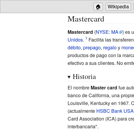
🏠
Wikipedia
Mastercard
Mastercard
(
NYSE
:
MA
) es 
Unidos
.
Facilita las transfer
débito
,
prepago
,
regalo
y
mone
productos de pago con la marca
efectivo a sus clientes. No emit
Historia
El nombre
Master card
fue aut
banco de California, una propi
Louisville, Kentucky en 1967.
(actualmente
HSBC Bank USA
Card Association (ICA) para cre
interbancaria".