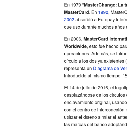
En 1979 "
MasterChange: La ta
MasterCard
. En
1990
, Master
2002
absorbió a Europay Interna
que uso durante muchos años 
En 2006,
MasterCard Internat
Worldwide
, esto fue hecho pa
operaciones. Además, se intro
círculo a los dos ya existentes 
representa un
Diagrama de Ve
introducido al mismo tiempo: "
E
El 14 de julio de 2016, el logo
desplazándose de los círculos 
enclavamiento original, usando
con el centro de interconexión 
utilizar el diseño similar al an
las marcas del banco adoptán