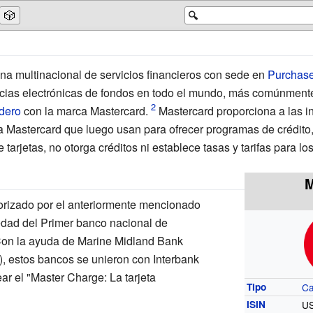
🎲
🔍
una multinacional de servicios financieros con sede en
Purchas
encias electrónicas de fondos en todo el mundo, más comúnmente
dero
con la marca Mastercard.
Mastercard proporciona a las in
 Mastercard que luego usan para ofrecer programas de crédito,
e tarjetas, no otorga créditos ni establece tasas y tarifas para l
M
orizado por el anteriormente mencionado
edad del Primer banco nacional de
 Con la ayuda de Marine Midland Bank
), estos bancos se unieron con Interbank
ar el "Master Charge: La tarjeta
Tipo
Ca
ISIN
U