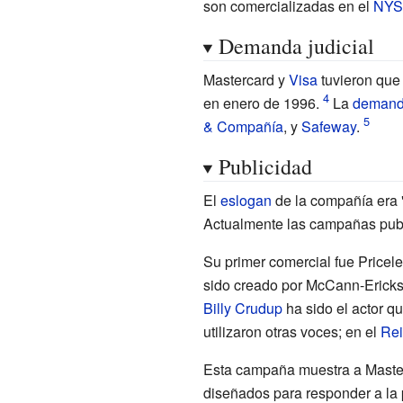
son comercializadas en el
NYS
Demanda judicial
Mastercard y
Visa
tuvieron que
en enero de 1996.
La
demanda
& Compañía
, y
Safeway
.
Publicidad
El
eslogan
de la compañía era "
Actualmente las campañas publi
Su primer comercial fue Pricele
sido creado por
McCann-Erick
Billy Crudup
ha sido el actor q
utilizaron otras voces; en el
Rei
Esta campaña muestra a Master
diseñados para responder a la