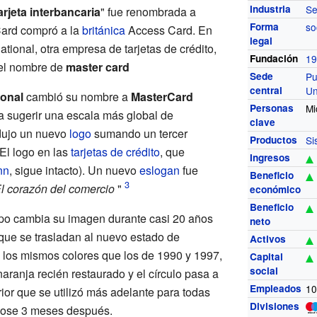
Industria
Se
rjeta interbancaria
" fue renombrada a
Forma
so
Card compró a la
británica
Access Card
. En
legal
tional, otra empresa de tarjetas de crédito,
Fundación
1
el nombre de
master card
Sede
Pu
central
Un
ional
cambió su nombre a
MasterCard
Personas
Mi
ra sugerir una escala más global de
clave
dujo un nuevo
logo
sumando un tercer
Productos
Si
(El logo en las
tarjetas de crédito
, que
Ingresos
nn
, sigue intacto). Un nuevo
eslogan
fue
Beneficio
l corazón del comercio
"
económico
Beneficio
tipo cambia su imagen durante casi 20 años
neto
que se trasladan al nuevo estado de
Activos
 los mismos colores que los de 1990 y 1997,
Capital
social
naranja recién restaurado y el círculo pasa a
Empleados
1
terior que se utilizó más adelante para todas
Divisiones
dose 3 meses después.