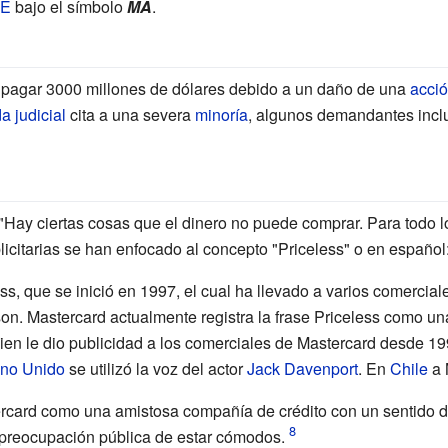
E
bajo el símbolo
MA
.
 pagar 3000 millones de dólares debido a un daño de una
acció
 judicial
cita a una severa
minoría
, algunos demandantes inc
Hay ciertas cosas que el dinero no puede comprar. Para todo l
citarias se han enfocado al concepto "Priceless" o en español: 
ss, que se inició en 1997, el cual ha llevado a varios comerciale
son
. Mastercard actualmente registra la frase Priceless como u
uien le dio publicidad a los comerciales de Mastercard desde 19
no Unido
se utilizó la voz del actor
Jack Davenport
. En
Chile
a 
card como una amistosa compañía de crédito con un sentido de
 preocupación pública de estar cómodos.