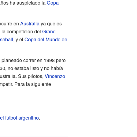
años ha auspiciado la
Copa
ocurre en
Australia
ya que es
o la competición del
Grand
seball
, y el
Copa del Mundo de
a planeado correr en 1998 pero
0, no estaba listo y no había
stralia. Sus pilotos,
Vincenzo
petir. Para la siguiente
el fútbol argentino
.