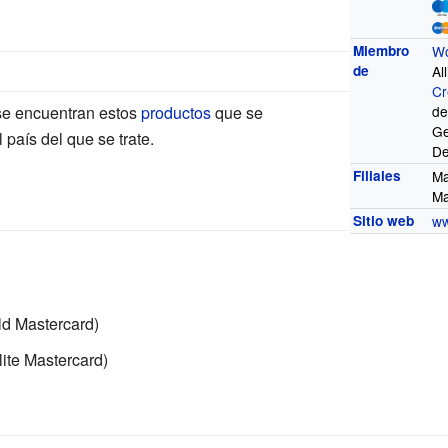
Miembro
Wo
de
Al
Cr
 se encuentran estos
productos
que se
de
Ge
 país del que se trate.
De
Filiales
Ma
Ma
Sitio web
ww
ld Mastercard)
ite Mastercard)