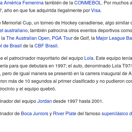
a América Femenina
también de la
CONMEBOL
. Por muchos 
7, año en que fue adquirida ilegalmente por
Visa
.
e Memorial Cup, un torneo de Hockey canadiense, algo similar 
et australiano
, también patrocina otros eventos deportivos com
 la
The Australian Open
,
PGA Tour
de Golf, la
Major League Ba
l de Brasil
de la
CBF Brasil
.
e el patrocinador mayoritario del equipo
Lola
. Este equipo tení
ería para que debutara en 1997; el auto, denominado Lola T97/3
o, pero de igual manera se presentó en la carrera inaugural de Au
eron más de 10 segundos al primer clasificado y no pudieron com
trocinio y el equipo quebró.
cinador del equipo
Jordan
desde 1997 hasta 2001.
cinador de
Boca Juniors
y
River Plate
del famoso
superclásico d