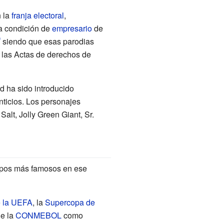
n la
franja electoral
,
la condición de
empresario
de
siendo que esas parodias
y las Actas de derechos de
d ha sido introducido
ticios. Los personajes
 Salt
,
Jolly Green Giant
,
Sr.
uipos más famosos en ese
 la UEFA
, la
Supercopa de
e la
CONMEBOL
como