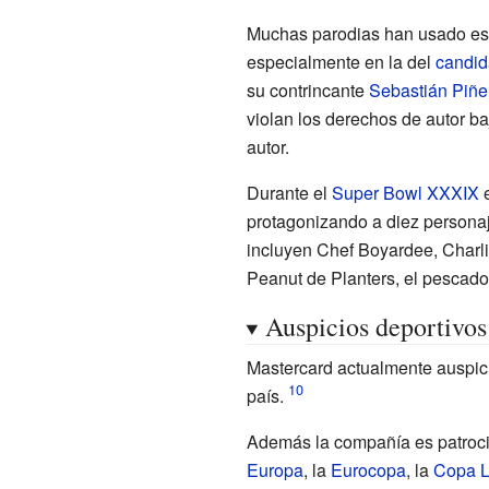
Muchas parodias han usado ese
especialmente en la del
candid
su contrincante
Sebastián Piñe
violan los derechos de autor ba
autor.
Durante el
Super Bowl XXXIX
e
protagonizando a diez personaj
incluyen
Chef Boyardee
,
Charl
Peanut
de
Planters
, el pescad
Auspicios deportivos
Mastercard actualmente auspi
país.
Además la compañía es patroci
Europa
, la
Eurocopa
, la
Copa L