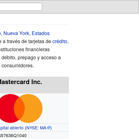
e
,
Nueva York
,
Estados
 a través de tarjetas de
crédito
,
stituciones financieras
 débito, prepago y acceso a
os consumidores.
astercard Inc.
pital abierto
(
NYSE
:
MA
)
S57636Q1040