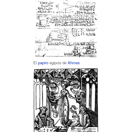
El
papiro
egipcio de
Ahmes