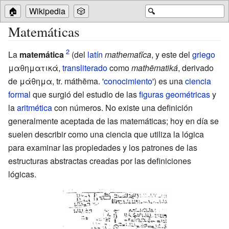
🏠
Wikipedia
🎲
🔍
Matemáticas
La
matemática
(del
latín
mathematĭca
, y este del
griego
μαθηματικά,
transliterado
como
mathēmatiká
, derivado
de μάθημα, tr. máthēma. '
conocimiento
') es una
ciencia
formal
que surgió del estudio de las
figuras geométricas
y
la
aritmética
con números. No existe una definición
generalmente aceptada de las matemáticas; hoy en día se
suelen describir como una ciencia que utiliza la lógica
para examinar las propiedades y los patrones de las
estructuras abstractas creadas por las definiciones
lógicas.