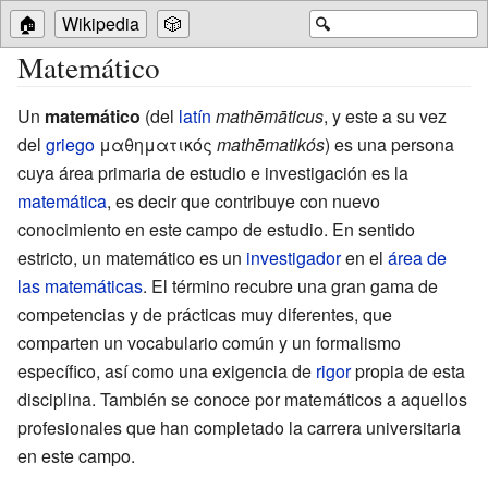
🏠
Wikipedia
🎲
🔍
Matemático
Un
matemático
(del
latín
mathēmāticus
, y este a su vez
del
griego
μαθηματικός
mathēmatikós
) es una persona
cuya área primaria de estudio e investigación es la
matemática
, es decir que contribuye con nuevo
conocimiento en este campo de estudio. En sentido
estricto, un matemático es un
investigador
en el
área de
las matemáticas
. El término recubre una gran gama de
competencias y de prácticas muy diferentes, que
comparten un vocabulario común y un formalismo
específico, así como una exigencia de
rigor
propia de esta
disciplina. También se conoce por matemáticos a aquellos
profesionales que han completado la carrera universitaria
en este campo.