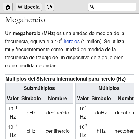
🏠
Wikipedia
🎲
🔍
Megahercio
Un
megahercio
(
MHz
) es una unidad de medida de la
6
frecuencia, equivale a 10
hercios
(1 millón). Se utiliza
muy frecuentemente como unidad de medida de la
frecuencia de trabajo de un dispositivo de algo, o bien
como medida de ondas.
Múltiplos del Sistema Internacional para hercio (Hz)
Submúltiplos
Múltiplos
Valor
Símbolo
Nombre
Valor
Símbolo
Nombre
−1
1
10
10
dHz
decihercio
daHz
decaherci
Hz
Hz
−2
2
10
10
cHz
centihercio
hHz
hectoherci
Hz
Hz