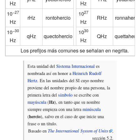
Hz
Hz
−27
27
10
10
rHz
rontohercio
RHz
ronnaherci
Hz
Hz
−30
30
10
10
qHz
quectohercio
QHz
quettaherci
Hz
Hz
Los prefijos más comunes se señalan en negrita.
Esta unidad del
Sistema Internacional
es
nombrada así en honor a
Heinrich Rudolf
Hertz
. En las unidades del SI cuyo nombre
proviene del nombre propio de una persona, la
primera letra del
símbolo
se escribe con
Hz
mayúscula
(
), en tanto que su nombre
siempre empieza con una letra
minúscula
hercio
(
), salvo en el caso de que inicie una
frase o un título.
Basado en
The International System of Units
,
sección 5.2.