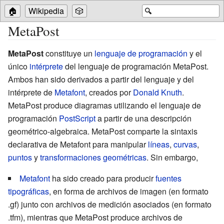
🏠
Wikipedia
🎲
🔍
MetaPost
MetaPost
constituye un
lenguaje de programación
y el
único
intérprete
del lenguaje de programación MetaPost.
Ambos han sido derivados a partir del lenguaje y del
intérprete de
Metafont
, creados por
Donald Knuth
.
MetaPost produce diagramas utilizando el lenguaje de
programación
PostScript
a partir de una descripción
geométrico-algebraica. MetaPost comparte la sintaxis
declarativa de Metafont para manipular
líneas
,
curvas
,
puntos
y
transformaciones geométricas
. Sin embargo,
Metafont
ha sido creado para producir
fuentes
tipográficas
, en forma de archivos de imagen (en formato
.gf) junto con archivos de medición asociados (en formato
.tfm), mientras que MetaPost produce archivos de