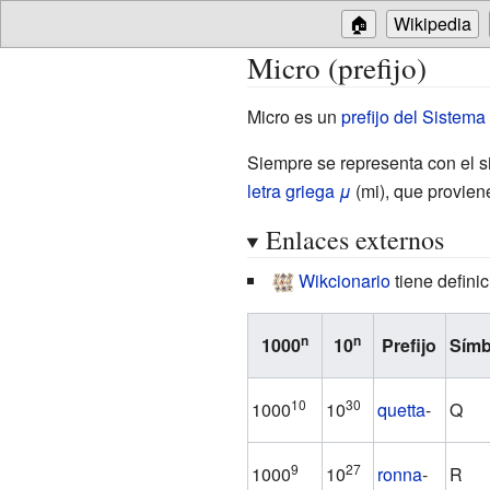
🏠
Wikipedia
Micro (prefijo)
Micro es un
prefijo del Sistema
Siempre se representa con el s
letra griega
μ
(mi), que provien
Enlaces externos
Wikcionario
tiene defini
n
n
1000
10
Prefijo
Símb
10
30
1000
10
quetta
-
Q
9
27
1000
10
ronna
-
R