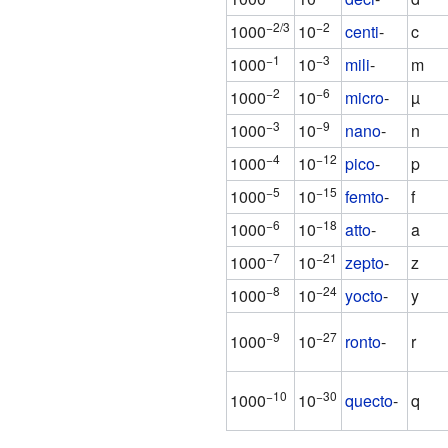
−2/3
−2
1000
10
centi
-
c
−1
−3
1000
10
mili
-
m
−2
−6
1000
10
micro
-
µ
−3
−9
1000
10
nano
-
n
−4
−12
1000
10
pico
-
p
−5
−15
1000
10
femto
-
f
−6
−18
1000
10
atto
-
a
−7
−21
1000
10
zepto
-
z
−8
−24
1000
10
yocto
-
y
−9
−27
1000
10
ronto
-
r
−10
−30
1000
10
quecto
-
q