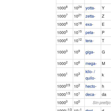
8
24
1000
10
yotta
-
Y
7
21
1000
10
zetta
-
Z
6
18
1000
10
exa
-
E
5
15
1000
10
peta
-
P
4
12
1000
10
tera
-
T
3
9
1000
10
giga
-
G
2
6
1000
10
mega
-
M
kilo- /
1
3
1000
10
k
quilo-
2/3
2
1000
10
hecto
-
h
1/3
1
1000
10
deca
-
da
0
0
1000
10
Sin prefijo
−1/3
−1
1000
10
deci
-
d