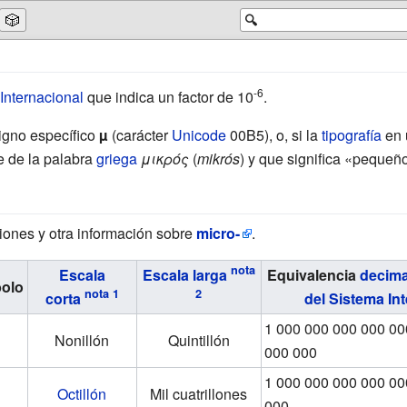
🎲
🔍
-6
 Internacional
que indica un factor de 10
.
igno específico
µ
(carácter
Unicode
00B5), o, si la
tipografía
en 
e de la palabra
griega
μικρός
(
mikrós
) y que significa «pequeñ
ciones y otra información sobre
micro-
.
Escala
Escala larga
Equivalencia
decima
olo
corta
del Sistema In
1 000 000 000 000 00
Nonillón
Quintillón
000 000
1 000 000 000 000 00
Octillón
Mil cuatrillones
000