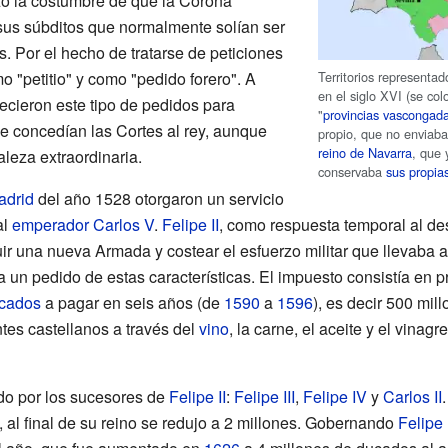
ó la costumbre de que la Corona
 sus súbditos que normalmente solían ser
. Por el hecho de tratarse de peticiones
Territorios representa
 "petitio" y como "pedido forero". A
en el siglo XVI (se col
cieron este tipo de pedidos para
"
provincias vascongad
ue concedían las Cortes al rey, aunque
propio, que no enviab
reino de Navarra
, que 
leza extraordinaria.
conservaba
sus propia
adrid
del año 1528 otorgaron un servicio
al
emperador Carlos V
.
Felipe II
, como respuesta temporal al de
ir una nueva Armada y costear el esfuerzo militar que llevaba
 a un pedido de estas características. El impuesto consistía en p
cados
a pagar en seis años (de
1590
a
1596
), es decir 500 mil
ntes castellanos a través del
vino
, la carne, el aceite y el vinag
do por los sucesores de
Felipe II
:
Felipe III
,
Felipe IV
y
Carlos II
 al final de su reino se redujo a 2 millones. Gobernando
Felipe 