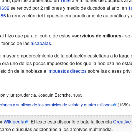
l año, que fue aumentado en
1626
a 4 millones de ducados al 
1632
se renovó por 2 millones y medio de ducados al año; en
1
655
la renovación del impuesto era prácticamente automática y a
al hizo que para el cobro de estos «
servicios de millones
» se 
 teórico de las
alcabalas
.
 mayor empobrecimiento de la población castellana a lo largo 
n era uno de los pocos impuestos de los que la nobleza no estab
osición de la nobleza a
impuestos directos
sobre las clases priv
ión y jurisprudencia. Joaquín Escriche, 1863.
ciones y suplicas de los seruicios de veinte y quatro millones
(1659).
or
Wikipedia
. El texto está disponible bajo la licencia
Creative
carse cláusulas adicionales a los archivos multimedia.