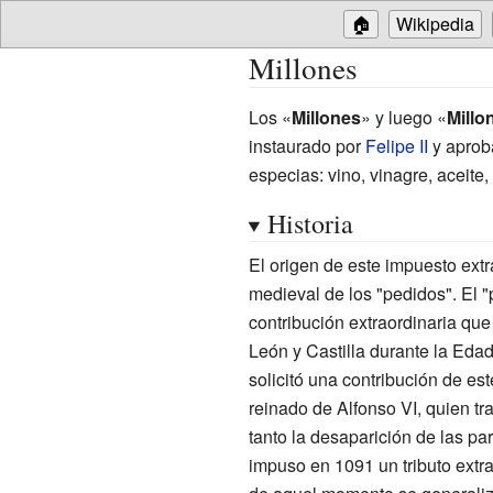
🏠
Wikipedia
Millones
Los «
Millones
» y luego «
Millo
instaurado por
Felipe II
y aprob
especias: vino, vinagre, aceite
Historia
El origen de este impuesto extr
medieval de los "pedidos". El "p
contribución extraordinaria qu
León y Castilla durante la Eda
solicitó una contribución de est
reinado de Alfonso VI, quien tr
tanto la desaparición de las pa
impuso en 1091 un tributo extrao