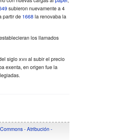
año con nuevas cargas al
papel
,
649
subieron nuevamente a 4
 partir de
1668
la renovaba la
establecieran los llamados
del
siglo
xvii
al subir el precio
a exenta, en origen fue la
ilegiadas.
 Commons - Atribución -