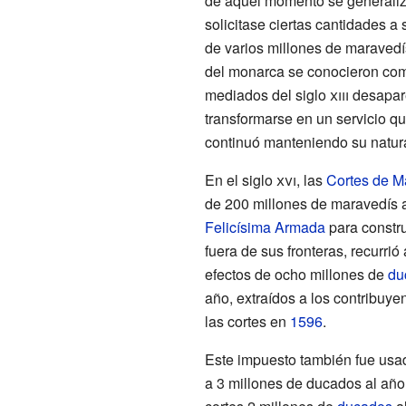
de aquel momento se generaliz
solicitase ciertas cantidades a
de varios millones de maravedís
del monarca se conocieron como
mediados del
siglo
xiii
desapare
transformarse en un servicio q
continuó manteniendo su natura
En el
siglo
xvi
, las
Cortes de M
de 200 millones de maravedís 
Felicísima Armada
para constru
fuera de sus fronteras, recurrió
efectos de ocho millones de
du
año, extraídos a los contribuye
las cortes en
1596
.
Este impuesto también fue usa
a 3 millones de ducados al año,