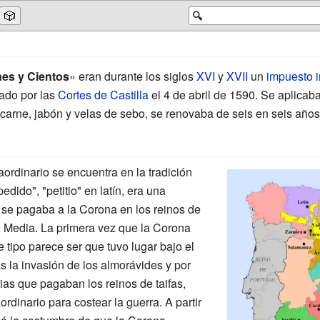
🎲
🔍
nes y Cientos
» eran durante los siglos
XVI
y
XVII
un
impuesto i
ado por las
Cortes de Castilla
el 4 de abril de 1590. Se aplicab
, carne, jabón y velas de sebo, se renovaba de seis en seis años
aordinario se encuentra en la tradición
edido", "petitio" en latín, era una
e se pagaba a la Corona en los reinos de
d Media. La primera vez que la Corona
e tipo parece ser que tuvo lugar bajo el
as la invasión de los almorávides y por
rias que pagaban los reinos de taifas,
rdinario para costear la guerra. A partir