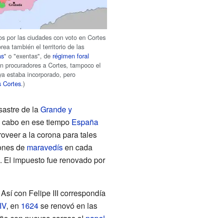
dos por las ciudades con voto en Cortes
orea también el territorio de las
as
" o "
exentas
", de
régimen foral
an procuradores a Cortes, tampoco el
ya estaba incorporado, pero
s Cortes
.)
sastre de la
Grande y
 a cabo en ese tiempo
España
roveer a la corona para tales
lones de
maravedís
en cada
re. El impuesto fue renovado por
. Así con Felipe III correspondía
IV
, en
1624
se renovó en las