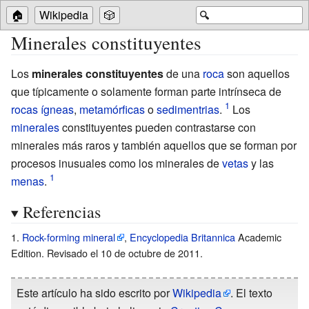
🏠
Wikipedia
🎲
🔍
Minerales constituyentes
Los
minerales constituyentes
de una
roca
son aquellos
que típicamente o solamente forman parte intrínseca de
rocas ígneas
,
metamórficas
o
sedimentrias
.
Los
minerales
constituyentes pueden contrastarse con
minerales más raros y también aquellos que se forman por
procesos inusuales como los minerales de
vetas
y las
menas
.
Referencias
Rock-forming mineral
,
Encyclopedia Britannica
Academic
Edition. Revisado el 10 de octubre de 2011.
Este artículo ha sido escrito por
Wikipedia
. El texto