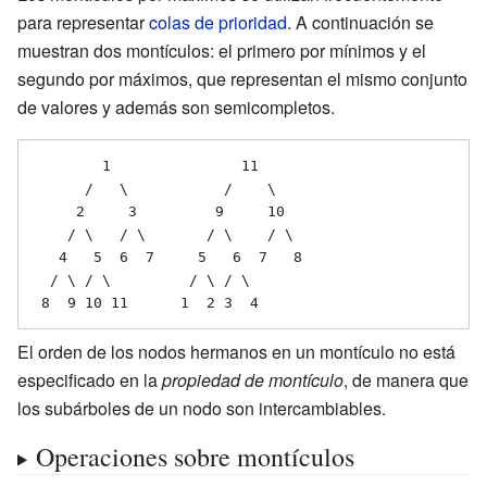
para representar
colas de prioridad
. A continuación se
muestran dos montículos: el primero por mínimos y el
segundo por máximos, que representan el mismo conjunto
de valores y además son semicompletos.
        1               11

      /   \           /    \

     2     3         9     10

    / \   / \       / \    / \

   4   5  6  7     5   6  7   8

  / \ / \         / \ / \

 8  9 10 11      1  2 3  4 
El orden de los nodos hermanos en un montículo no está
especificado en la
propiedad de montículo
, de manera que
los subárboles de un nodo son intercambiables.
Operaciones sobre montículos