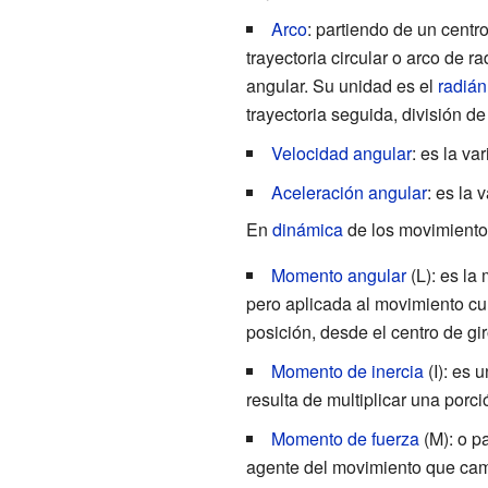
Arco
: partiendo de un centro 
trayectoria circular o arco de r
angular. Su unidad es el
radián
trayectoria seguida, división de
Velocidad angular
: es la v
Aceleración angular
: es la 
En
dinámica
de los movimientos
Momento angular
(L): es la
pero aplicada al movimiento curv
posición, desde el centro de gi
Momento de inercia
(I): es 
resulta de multiplicar una porci
Momento de fuerza
(M): o pa
agente del movimiento que camb