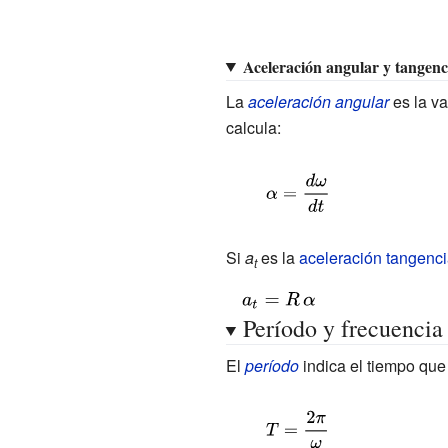
Aceleración angular y tangenc
La
aceleración angular
es la va
calcula:
{\displaystyle
\alpha =
{\frac
Si
a
es la
aceleración tangenci
t
{d\omega }
{\displaystyle
{dt}}}
Período y frecuencia
a_{t}=R\,\alpha
\;}
El
período
indica el tiempo que 
{\displaystyle