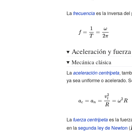
T={\frac
{2\pi }
La
frecuencia
es la inversa del
{\omega }}}
{\displaystyle
f={\frac {1}
{T}}={\frac
Aceleración y fuerza
{\omega }
Mecánica clásica
{2\pi }}}
La
aceleración centrípeta
, tam
ya sea uniforme o acelerado. S
{\displaystyle
a_{c}=a_{n}=
{\frac
La
fuerza centrípeta
es la fuerz
{v_{t}^{2}}
en la
segunda ley de Newton
(
{R}}=\omega