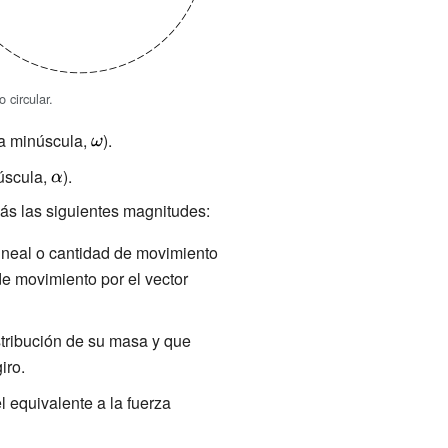
 circular.
ga minúscula,
{\displaystyle
).
\omega }
núscula,
{\displaystyle
).
\alpha }
más las siguientes magnitudes:
lineal o cantidad de movimiento
 de movimiento por el vector
stribución de su masa y que
iro.
el equivalente a la fuerza