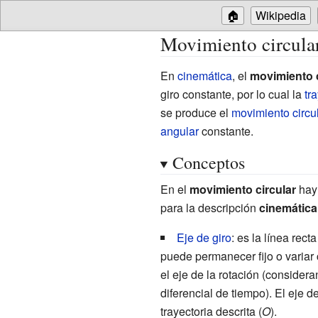
🏠
Wikipedia
Movimiento circula
En
cinemática
, el
movimiento c
giro constante, por lo cual la
tr
se produce el
movimiento circu
angular
constante.
Conceptos
En el
movimiento circular
hay 
para la descripción
cinemática
Eje de giro
: es la línea rect
puede permanecer fijo o variar 
el eje de la rotación (considera
diferencial de tiempo). El eje 
trayectoria descrita (
O
).