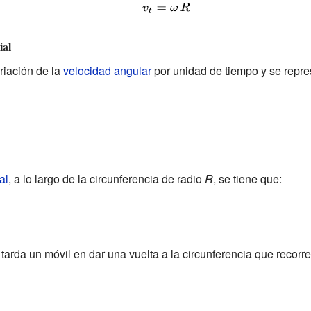
{\displaystyle
t}}=\lim
v_{t}=\omega
_{\Delta t\to
ial
\,R}
0}{\frac
{\varphi _{f}-
riación de la
velocidad angular
por unidad de tiempo y se repres
\varphi _{o}}
{t_{f}-
t_{o}}}\qquad
{\mbox{ ó
}}\qquad
al
, a lo largo de la circunferencia de radio
R
, se tiene que:
\omega =
{\frac
{d\varphi }
{dt}}}
tarda un móvil en dar una vuelta a la circunferencia que recorr