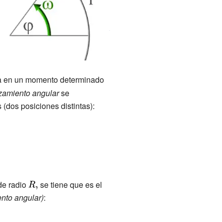
ra en un momento determinado
zamiento angular
se
 (dos posiciones distintas):
 de radio
{\displaystyle
se tiene que es el
ento angular)
R,}
: