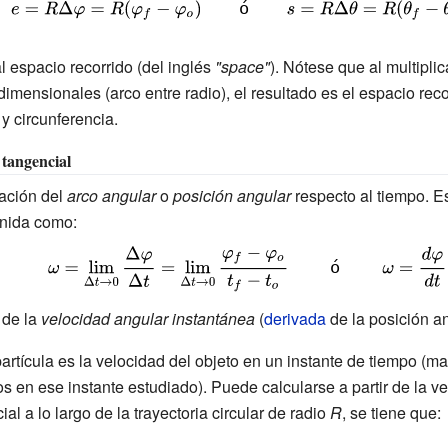
{\displaystyle
=\theta _{f}-\theta
e=R\Delta \varphi
_{o}}
=R(\varphi _{f}-
isplaystyle
l espacio recorrido (del inglés
"space"
). Nótese que al multiplic
adimensionales (arco entre radio), el resultado es el espacio rec
\varphi
y circunferencia.
_{o})\qquad
{\mbox{ó}}\qquad
 tangencial
s=R\Delta \theta
iación del
arco angular
o
posición angular
respecto al tiempo. E
=R(\theta _{f}-
inida como:
\theta _{o})}
{\displaystyle
\omega =\lim
_{\Delta t\to
 de la
velocidad angular instantánea
(
derivada
de la posición an
0}{\frac
artícula es la velocidad del objeto en un instante de tiempo (m
{\Delta
s en ese instante estudiado). Puede calcularse a partir de la v
\varphi }
l a lo largo de la trayectoria circular de radio
R
, se tiene que:
{\Delta