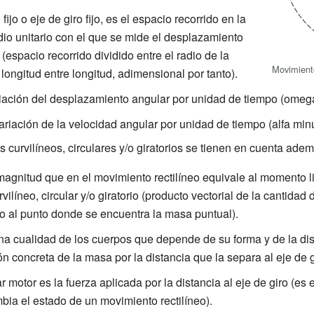
fijo o eje de giro fijo, es el espacio recorrido en la
adio unitario con el que se mide el desplazamiento
(espacio recorrido dividido entre el radio de la
Movimiento
 longitud entre longitud, adimensional por tanto).
ariación del desplazamiento angular por unidad de tiempo (ome
variación de la velocidad angular por unidad de tiempo (alfa mi
 curvilíneos, circulares y/o giratorios se tienen en cuenta ade
 magnitud que en el movimiento rectilíneo equivale al momento 
ilíneo, circular y/o giratorio (producto vectorial de la cantidad
ro al punto donde se encuentra la masa puntual).
una cualidad de los cuerpos que depende de su forma y de la di
ón concreta de la masa por la distancia que la separa al eje de g
r motor es la fuerza aplicada por la distancia al eje de giro (es 
ia el estado de un movimiento rectilíneo).