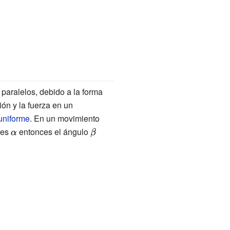
paralelos, debido a la forma
ión y la fuerza en un
uniforme
. En un movimiento
 es
{\displaystyle
entonces el ángulo
{\displaystyle
\alpha }
\beta }