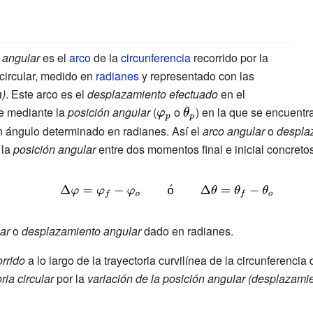
 angular
es el
arco
de la
circunferencia
recorrido por la
 circular, medido en
radianes
y representado con las
ystyle
a)
. Este arco es el
desplazamiento efectuado
en el
}
ne mediante la
posición angular
(
{\displaystyle
o
{\displaystyle
) en la que se encuent
\varphi _{p}}
\theta _{p}}
un ángulo determinado en radianes. Así el
arco angular
o
despla
 la
posición angular
entre dos momentos final e inicial concretos
{\displaystyle
\Delta \varphi
=\varphi _{f}-
ar
o
desplazamiento angular
dado en radianes.
\varphi
rrido
a lo largo de la trayectoria curvilínea de la circunferencia
_{o}\qquad
ria circular
por la
variación de la posición angular (desplazami
{\mbox{ó}}\qquad
\Delta \theta