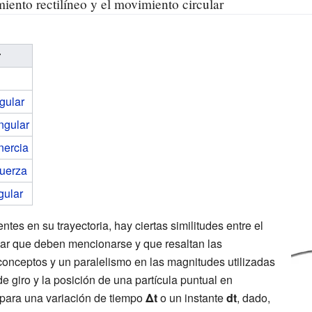
iento rectilíneo y el movimiento circular
r
gular
ngular
nercia
uerza
ular
ntes en su trayectoria, hay ciertas similitudes entre el
ular que deben mencionarse y que resaltan las
 conceptos y un paralelismo en las magnitudes utilizadas
e giro y la posición de una partícula puntual en
, para una variación de tiempo
Δt
o un instante
dt
, dado,