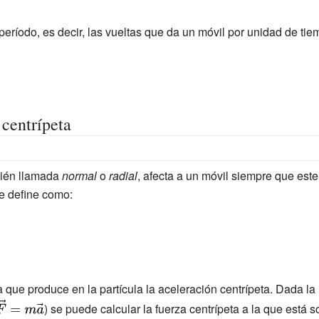
 período, es decir, las vueltas que da un móvil por unidad de t
 centrípeta
bién llamada
normal
o
radial
, afecta a un móvil siempre que este
e define como:
a que produce en la partícula la aceleración centrípeta. Dada la
{\displaystyle
) se puede calcular la fuerza centrípeta a la que está 