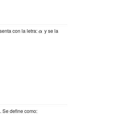
enta con la letra:
{\displaystyle
y se la
\alpha \,}
e. Se define como: