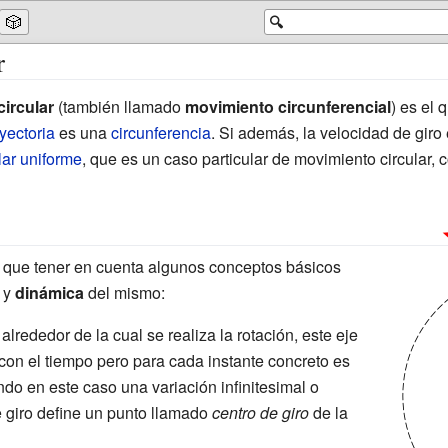
🎲
🔍
r
ircular
(también llamado
movimiento circunferencial
) es el 
ayectoria
es una
circunferencia
. Si además, la velocidad de giro 
lar uniforme
, que es un caso particular de movimiento circular, c
que tener en cuenta algunos conceptos básicos
y
dinámica
del mismo:
a alrededor de la cual se realiza la rotación, este eje
con el tiempo pero para cada instante concreto es
ndo en este caso una variación infinitesimal o
de giro define un punto llamado
centro de giro
de la