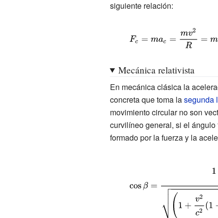
siguiente relación:
^{2}R}
{
{\displaystyle
F_{c}=ma_{c}=
{\frac {mv^{2}}
Mecánica relativista
{R}}=m\omega
En mecánica clásica la acelerac
^{2}R}
concreta que toma la
segunda 
movimiento circular no son vec
curvilíneo general, si el ángu
formado por la fuerza y la acele
{\displaystyle
\cos \beta =
{\frac {1+
{\cfrac