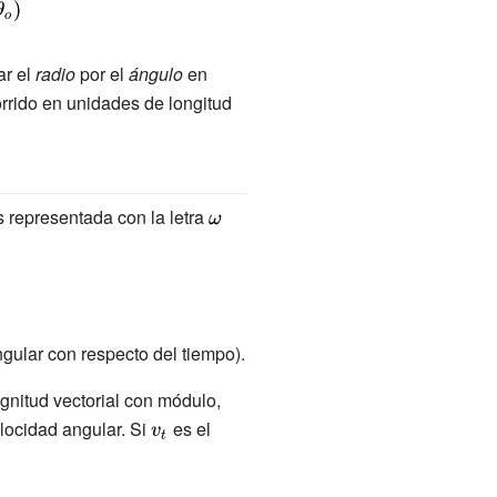
ar el
radio
por el
ángulo
en
orrido en unidades de longitud
s representada con la letra
{\displaystyle
\omega \,}
gular con respecto del tiempo).
agnitud vectorial con módulo,
elocidad angular. Si
{\displaystyle
es el
v_{t}}