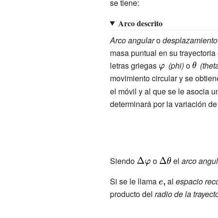
se tiene:
Arco descrito
Arco angular
o
desplazamiento
masa puntual en su trayectoria
letras griegas
{\displaystyle
(phi)
o
{\displa
(thet
\varphi \,}
\theta \,
movimiento circular y se obtie
el móvil y al que se le asocia 
determinará por la variación de
Siendo
{\displaystyle
o
{\displaystyle
el
arco angul
\Delta
\Delta \theta
Si se le llama
{\displaystyle
al
espacio reco
\varphi }
}
producto del
radio de la trayecto
e,}