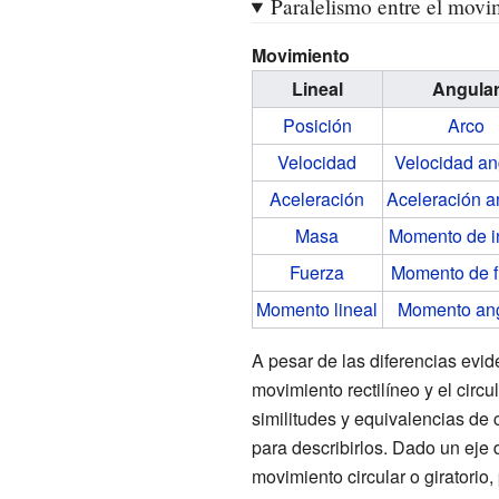
Paralelismo entre el movim
Movimiento
Lineal
Angula
Posición
Arco
Velocidad
Velocidad an
Aceleración
Aceleración a
Masa
Momento de i
Fuerza
Momento de f
Momento lineal
Momento ang
A pesar de las diferencias evide
movimiento rectilíneo y el circ
similitudes y equivalencias de
para describirlos. Dado un eje d
movimiento circular o giratorio