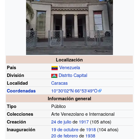
Localización
Venezuela
País
Distrito Capital
División
Caracas
Localidad
10°30′02″N
66°53′49″O
Coordenadas
Información general
Público
Tipo
Arte Venezolano e Internacional
Colecciones
24 de julio
de
1917
(105
años)
Creación
19 de octubre
de
1918
(104
años)
Inauguración
20 de febrero
de
1938