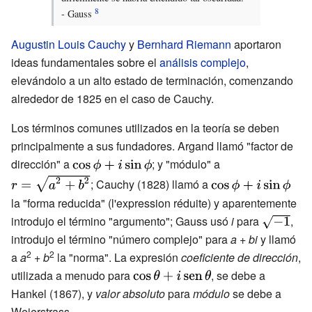
- Gauss
Augustin Louis Cauchy
y
Bernhard Riemann
aportaron
ideas fundamentales sobre el
análisis complejo
,
elevándolo a un alto estado de terminación, comenzando
alrededor de 1825 en el caso de Cauchy.
Los términos comunes utilizados en la teoría se deben
principalmente a sus fundadores. Argand llamó "factor de
dirección" a
{\displaystyle
; y "módulo" a
{\displaystyle
\cos \phi
{\displaystyle
r={\sqrt
; Cauchy (1828) llamó a
+i\sin \phi }
\cos \phi
{a^{2}+b^{2}}}}
la "forma reducida" (l'expression réduite) y aparentemente
+i\sin \phi }
introdujo el término "argumento"; Gauss usó
i
para
{\displays
,
{\sqrt {-1}}
introdujo el término "número complejo" para
a
+
bi
y llamó
2
2
a
a
+
b
la "norma". La expresión
coeficiente de dirección
,
utilizada a menudo para
{\displaystyle
, se debe a
Hankel (1867), y
valor absoluto
\cos \theta
para
módulo
se debe a
Weierstrass.
+i\operatorname