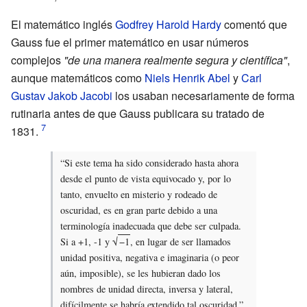
El matemático inglés
Godfrey Harold Hardy
comentó que
Gauss fue el primer matemático en usar números
complejos
"de una manera realmente segura y científica"
,
aunque matemáticos como
Niels Henrik Abel
y
Carl
Gustav Jakob Jacobi
los usaban necesariamente de forma
rutinaria antes de que Gauss publicara su tratado de
1831.
“Si este tema ha sido considerado hasta ahora
desde el punto de vista equivocado y, por lo
tanto, envuelto en misterio y rodeado de
oscuridad, es en gran parte debido a una
terminología inadecuada que debe ser culpada.
Si a +1, -1 y
√
−1
, en lugar de ser llamados
unidad positiva, negativa e imaginaria (o peor
aún, imposible), se les hubieran dado los
nombres de unidad directa, inversa y lateral,
difícilmente se habría extendido tal oscuridad.”