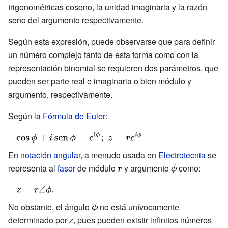
{cis} \;{\phi }}
trigonométricas coseno, la unidad imaginaria y la razón
seno del argumento respectivamente.
Según esta expresión, puede observarse que para definir
un número complejo tanto de esta forma como con la
representación binomial se requieren dos parámetros, que
pueden ser parte real e imaginaria o bien módulo y
argumento, respectivamente.
Según la
Fórmula de Euler
:
{\displaystyle
\cos {\phi
En
notación angular
, a menudo usada en
Electrotecnia
se
}+i\operatorname
representa al
fasor
de módulo
{\displaystyle
y argumento
{\displaystyle
como:
{sen} {\phi
r}
\phi }
{\displaystyle
}=e^{\mathrm {i}
z=r\angle
\phi };\;z=re^{i\phi
No obstante, el ángulo
{\displaystyle
no está unívocamente
\phi .}
}}
determinado por
z
, pues pueden existir infinitos números
\phi }