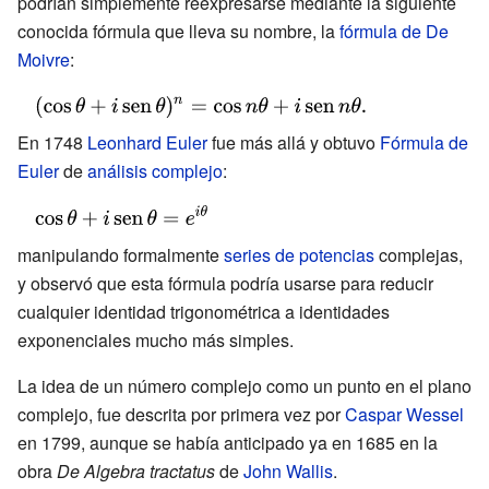
podrían simplemente reexpresarse mediante la siguiente
conocida fórmula que lleva su nombre, la
fórmula de De
Moivre
:
{\displaystyle
(\cos \theta
En 1748
Leonhard Euler
fue más allá y obtuvo
Fórmula de
+i\operatorname
Euler
de
análisis complejo
:
{sen} \theta
{\displaystyle
)^{n}=\cos
\cos \theta
n\theta
manipulando formalmente
series de potencias
complejas,
+i\operatorname
+i\operatorname
y observó que esta fórmula podría usarse para reducir
{sen} \theta
{sen} n\theta .}
cualquier identidad trigonométrica a identidades
=e^{i\theta }}
exponenciales mucho más simples.
La idea de un número complejo como un punto en el plano
complejo, fue descrita por primera vez por
Caspar Wessel
en 1799, aunque se había anticipado ya en 1685 en la
obra
De Algebra tractatus
de
John Wallis
.