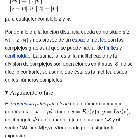
z=0}
\left|z+w\right|\leq
{\displaystyle
|z|+|w|}
\left|zw\right|=|z||w|}
{\displaystyle
\left|z-
para cualquier complejo
z
y
w
.
w\right|\geq
Por definición, la función distancia queda como sigue
d
(
z
,
||z|-|w||}
w
) = |
z
-
w
| y nos provee de un
espacio métrico
con los
complejos gracias al que se puede hablar de
límites
y
continuidad
. La suma, la resta, la multiplicación y la
división de complejos son operaciones continuas. Si no se
dice lo contrario, se asume que ésta es la métrica usada
en los números complejos.
Argumento o fase
El
argumento
principal
o
fase
de un número complejo
genérico
{\displaystyle
, donde
{\displaystyle
e
{\displaystyle
,
z=x+yi\,}
x=Re(z)}
y=Im(z)}
es el ángulo
{\displaystyle
que forman el eje de abscisas
OX
y el
vector
OM
, con M(
\phi }
x
,
y
). Viene dado por la siguiente
expresión: