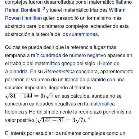
complejos fueron desarrolladas por el matemático italiano
Rafael Bombelli
,
y fue el matemático irlandés
William
Rowan Hamilton
quien desarrolló un formalismo más
abstracto para los números complejos, extendiendo esta
abstracción a la teoría de los
cuaterniones
.
Quizás se pueda decir que la referencia fugaz más
temprana a
raíz cuadrada
de
número negativo
aparece en
el trabajo del
matemático griego
del
siglo
i
Herón de
Alejandría
. En su
Stereometrica
considera, aparentemente
por error, el volumen de un
tronco
de
pirámide
con una
solución imposible, llegando al término
{\displaystyle
{\sqrt {81-
en sus cálculos, aunque no se
144}}=3i{\sqrt
concebían cantidades negativas en la
matemática
{7}}}
helénica
y Herón simplemente lo reemplazó por el mismo
{\displaystyle
valor positivo (
).
{\sqrt {144-
El interés por estudiar los números complejos como un
81}}=3{\sqrt