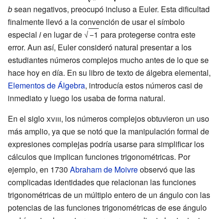
{\tfrac {1}
b
sean negativos, preocupó incluso a Euler. Esta dificultad
{\sqrt {a}}}=
finalmente llevó a la convención de usar el símbolo
{\sqrt {\tfrac
especial
i
en lugar de
√
−1
para protegerse contra este
{1}{a}}}}
error. Aun así, Euler consideró natural presentar a los
estudiantes números complejos mucho antes de lo que se
hace hoy en día. En su libro de texto de álgebra elemental,
Elementos de Álgebra
, introducía estos números casi de
inmediato y luego los usaba de forma natural.
En el
siglo
xviii
, los números complejos obtuvieron un uso
más amplio, ya que se notó que la manipulación formal de
expresiones complejas podría usarse para simplificar los
cálculos que implican funciones trigonométricas. Por
ejemplo, en 1730
Abraham de Moivre
observó que las
complicadas identidades que relacionan las funciones
trigonométricas de un múltiplo entero de un ángulo con las
potencias de las funciones trigonométricas de ese ángulo