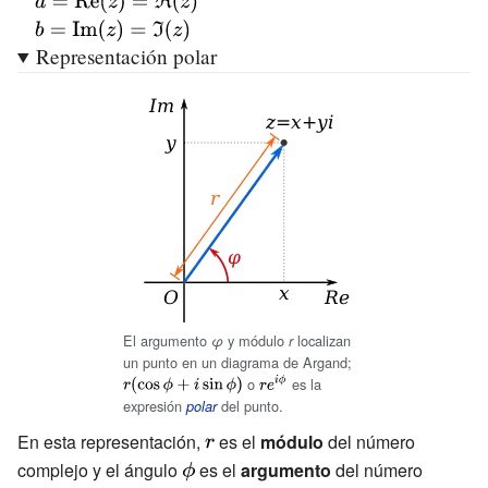
{\displaystyle
a=
{\displaystyle
Representación polar
{\hbox{Re}}
b=
(z)=\Re (z)}
{\hbox{Im}}
(z)=\Im (z)}
El argumento
y módulo
localizan
φ
r
un punto en un diagrama de Argand;
{\displaystyle
{\displaystyle
r(\cos \phi
o
es la
re^{i\phi }}
+i\sin \phi )}
expresión
del punto.
polar
En esta representación,
{\displaystyle
es el
módulo
del número
complejo y el ángulo
{\displaystyle
es el
\textstyle {r}}
argumento
del número