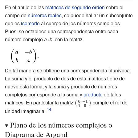
\right)^{2}+\ldots
{sen} {\frac {\pi }
En el anillo de las
matrices de segundo orden
sobre el
+{n \choose {n-
{4}},\,\cos {\frac
campo de
números reales
, se puede hallar un subconjunto
1}}a\left(b\mathrm
{3\pi }
que es
isomorfo
al cuerpo de los números complejos.
{i} \right)^{n-1}+{n
{4}}+\operatorname
Pues, se establece una correspondencia entre cada
\choose
{sen} {\frac {3\pi }
número complejo
a
+
b
i con la matriz
n}\left(b\mathrm
{4}}\right\}}
{i} \right)^{n}}
{\displaystyle
{\begin{pmatrix}a&-
b\\b&a\\\end{pmatrix}}.}
De tal manera se obtiene una correspondencia biunívoca.
La suma y el producto de dos de esta matrices tiene de
nuevo esta forma, y la suma y producto de números
complejos corresponde a la suma y
producto
de tales
matrices. En particular la matriz
{\displaystyle {\bigl (}
cumple el rol de
{\begin{smallmatrix}0&-1\\1&
unidad imaginaria.
{\bigr )}}
Plano de los números complejos o
Diagrama de Argand