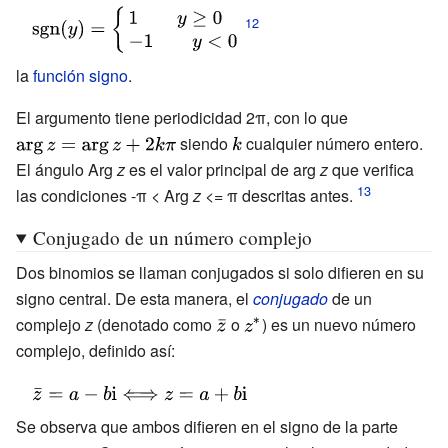
{2}}\operatorname
{\pi }{2}}&\qquad
{\displaystyle
{sgn}(y)-\arctan
y>0,x=0\\-{\frac {\pi }
\operatorname {sgn}
\left({\frac {x}
{2}}&\qquad y<0,x=0\\
(y)=
la
función signo
.
{y}}\right)\quad
{\text{indefinido}}&\qquad
{\begin{cases}1\qquad
\forall x,y\in
y=0,x=0\end{cases}}}
El argumento tiene periodicidad 2π, con lo que
{\displaystyle
y\geq 0\\-1\qquad
\mathbb {R} }
siendo
{\displaystyle
cualquier número entero.
\arg
y<0\\\end{cases}}}
El ángulo Arg
z
es el valor principal de arg
k}
z
que verifica
z=\operatorn
las condiciones -π < Arg
z
<= π descritas antes.
{arg} z+2k\pi }
Conjugado de un número complejo
Dos binomios se llaman conjugados si solo difieren en su
signo central. De esta manera, el
conjugado
de un
complejo
z
(denotado como
{\displaystyle
o
{\displaystyle
) es un nuevo número
complejo, definido así:
{\bar {z}}}
z^{*}\,\!}
{\displaystyle {\bar
{z}}=a-b\mathrm {i}
Se observa que ambos difieren en el signo de la parte
\Longleftrightarrow