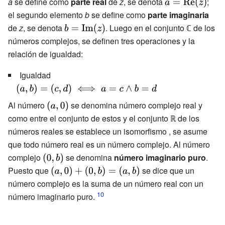
a
se define como
parte real
de
z
, se denota
{\displaystyle
;
a={\text{Re}}
el segundo elemento
b
se define como
parte imaginaria
(z)}
de
z
, se denota
{\displaystyle
. Luego en el conjunto ℂ de los
b={\text{Im}}
números complejos, se definen tres operaciones y la
(z)}
relación de igualdad:
Igualdad
{\displaystyle
(a,b)=(c,d)\iff
Al número
{\displaystyle
se denomina número complejo real y
a=c\land
(a,0)}
como entre el conjunto de estos y el conjunto ℝ de los
b=d}
números reales se establece un isomorfismo , se asume
que todo número real es un número complejo. Al número
complejo
{\displaystyle
se denomina
número imaginario puro
.
(0,b)}
Puesto que
{\displaystyle
se dice que un
(a,0)+(0,b)=
número complejo es la suma de un número real con un
(a,b)}
número imaginario puro.