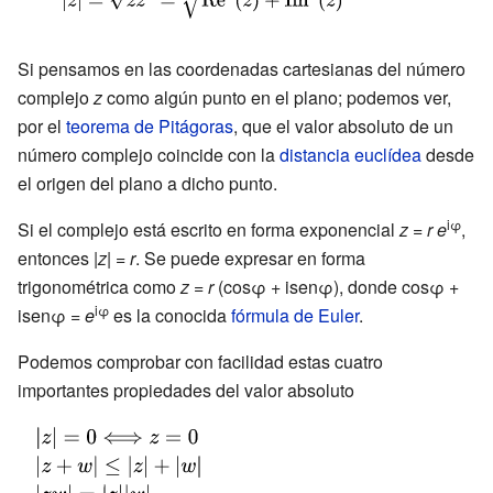
{\sqrt {zz^{*}}}=
{\sqrt
Si pensamos en las coordenadas cartesianas del número
{{\hbox{Re}}^{2}
complejo
z
como algún punto en el plano; podemos ver,
(z)+
por el
teorema de Pitágoras
, que el valor absoluto de un
{\hbox{Im}}^{2}
número complejo coincide con la
distancia euclídea
desde
el origen del plano a dicho punto.
(z)}}}
iφ
Si el complejo está escrito en forma exponencial
z
=
r e
,
entonces |
z
| =
r
. Se puede expresar en forma
trigonométrica como
z
=
r
(cosφ + isenφ), donde cosφ +
iφ
isenφ =
e
es la conocida
fórmula de Euler
.
Podemos comprobar con facilidad estas cuatro
importantes propiedades del valor absoluto
{\displaystyle
\left|z\right|=0\Longleftrightarrow
{\displaystyle