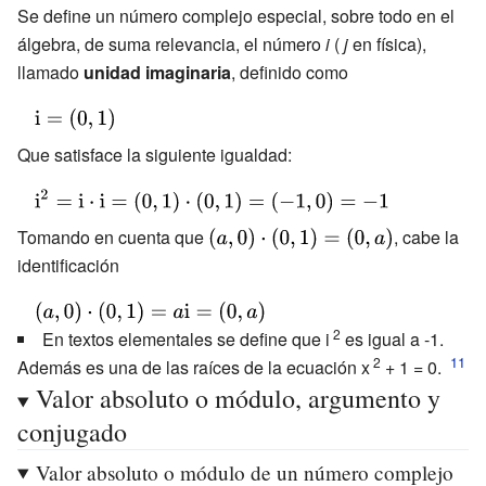
c^{2}+d^{2}}=\left({ac+bd
Se define un número complejo especial, sobre todo en el
\over c^{2}+d^{2}},{bc-ad
álgebra, de suma relevancia, el número
i
(
j
en física),
\over c^{2}+d^{2}}\right)}
llamado
unidad imaginaria
, definido como
{\displaystyle
\mathrm {i} =
Que satisface la siguiente igualdad:
(0,1)\,\!}
{\displaystyle
\mathrm {i}
Tomando en cuenta que
{\displaystyle
, cabe la
^{2}=\mathrm
(a,0)\cdot
identificación
{i} \cdot
(0,1)=(0,a)}
{\displaystyle
\mathrm {i} =
2
(a,0)\cdot
En textos elementales se define que i
es igual a -1.
(0,1)\cdot
2
(0,1)=a\mathrm
Además es una de las raíces de la ecuación x
+ 1 = 0.
(0,1)=
Valor absoluto o módulo, argumento y
{i} =(0,a)}
(-1,0)=-1}
conjugado
Valor absoluto o módulo de un número complejo