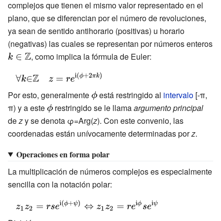
complejos que tienen el mismo valor representado en el
plano, que se diferencian por el número de revoluciones,
ya sean de sentido antihorario (positivas) u horario
(negativas) las cuales se representan por números enteros
{\displaystyle
, como implica la fórmula de Euler:
k\in \mathbb
{\displaystyle
{Z} }
\forall {k}{\in
Por esto, generalmente
{\displaystyle
está restringido al
intervalo
[-π,
}\mathbb {Z}
π) y a este
{\displaystyle
restringido se le llama
\phi }
argumento principal
\quad
de
z
y se denota φ=Arg(
\phi }
z
). Con este convenio, las
z=re^{\mathrm
coordenadas están unívocamente determinadas por
z
.
{i} (\phi +2\pi
{}k)}}
Operaciones en forma polar
La multiplicación de números complejos es especialmente
sencilla con la notación polar:
{\displaystyle
z_{1}z_{2}=rse^{\mathrm