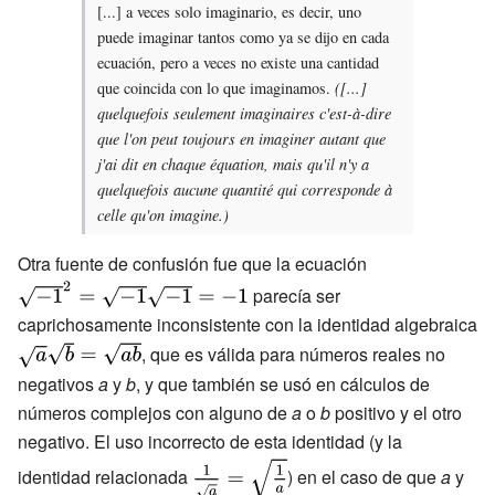
[...] a veces solo imaginario, es decir, uno
puede imaginar tantos como ya se dijo en cada
ecuación, pero a veces no existe una cantidad
que coincida con lo que imaginamos.
([...]
quelquefois seulement imaginaires c'est-à-dire
que l'on peut toujours en imaginer autant que
j'ai dit en chaque équation, mais qu'il n'y a
quelquefois aucune quantité qui corresponde à
celle qu'on imagine.)
Otra fuente de confusión fue que la ecuación
{\displaystyle
{\sqrt
parecía ser
{-1}}^{2}=
caprichosamente inconsistente con la identidad algebraica
{\sqrt {-1}}
{\displaystyle
, que es válida para números reales no
{\sqrt
{\sqrt {a}}
negativos
a
y
b
, y que también se usó en cálculos de
{-1}}=-1}
{\sqrt {b}}=
números complejos con alguno de
a
o
b
positivo y el otro
{\sqrt {ab}}}
negativo. El uso incorrecto de esta identidad (y la
{\displaystyle
identidad relacionada
) en el caso de que
a
y