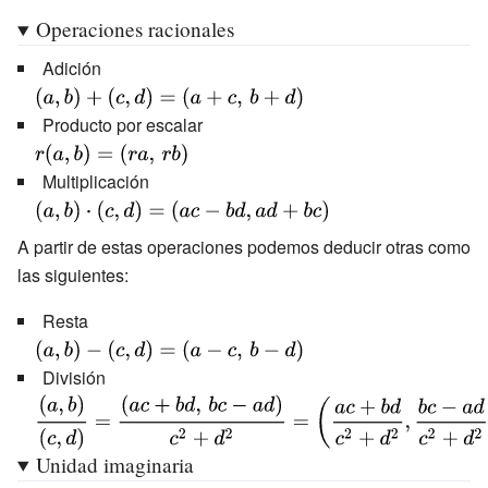
Operaciones racionales
Adición
{\displaystyle
(a,b)+(c,d)=
Producto por escalar
(a+c,\,b+d)}
{\displaystyle
r(a,b)=
Multiplicación
(ra,\,rb)}
{\displaystyle
(a,b)\cdot
A partir de estas operaciones podemos deducir otras como
(c,d)=(ac-
las siguientes:
bd,ad+bc)}
Resta
{\displaystyle
(a,b)-(c,d)=
División
(a-c,\,b-d)}
{\displaystyle {\frac
{(a,b)}{(c,d)}}=
{(ac+bd,\,bc-ad) \over
Unidad imaginaria