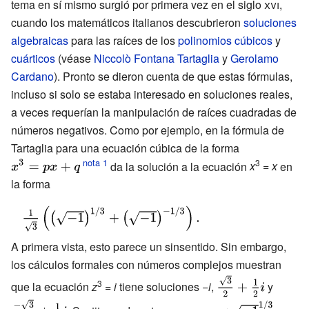
tema en sí mismo surgió por primera vez en el
siglo
xvi
,
{7}}}
cuando los matemáticos italianos descubrieron
soluciones
algebraicas
para las raíces de los
polinomios
cúbicos
y
cuárticos
(véase
Niccolò Fontana Tartaglia
y
Gerolamo
Cardano
). Pronto se dieron cuenta de que estas fórmulas,
incluso si solo se estaba interesado en soluciones reales,
a veces requerían la manipulación de raíces cuadradas de
números negativos. Como por ejemplo, en la fórmula de
Tartaglia para una ecuación cúbica de la forma
{\displaystyle
3
x^{3}=px+q}
da la solución a la ecuación
x
=
x
en
la forma
{\displaystyle {\tfrac {1}
{\sqrt {3}}}\left(\left({\sqrt
A primera vista, esto parece un sinsentido. Sin embargo,
{-1}}\right)^{1/3}+\left({\sqrt
los cálculos formales con números complejos muestran
{-1}}\right)^{-1/3}\right).}
{\displaystyle
{\displ
3
que la ecuación
z
=
i
tiene soluciones
−
i
,
y
{\tfrac {\sqrt
{\tfrac {
{\displaystyle