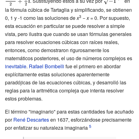
. Sustituyendo estos a su vez por
en
{3}}{2}}+
{3}}}{2}
{{\sqrt
la fórmula cúbica de Tartaglia y simplificando, se obtienen
{\tfrac {1}
{\tfrac {
{-1}}^{1/3}}}
3
0, 1 y -1 como las soluciones de
x
−
x
= 0
. Por supuesto,
{2}}i}
{2}}i}
esta ecuación en particular se puede resolver a simple
vista, pero ilustra que cuando se usan fórmulas generales
para resolver ecuaciones cúbicas con raíces reales,
entonces, como demostraron rigurosamente los
matemáticos posteriores, el uso de números complejos es
inevitable
.
Rafael Bombelli
fue el primero en abordar
explícitamente estas soluciones aparentemente
paradójicas de las ecuaciones cúbicas, y desarrolló las
reglas para la aritmética compleja que intenta resolver
estos problemas.
El término "imaginario" para estas cantidades fue acuñado
por
René Descartes
en 1637, esforzándose precisamente
por enfatizar su naturaleza imaginaria