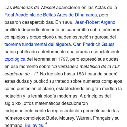
Las
Memorias de Wessel
aparecieron en las Actas de la
Real Academia de Bellas Artes de Dinamarca
, pero
pasaron desapercibidas. En 1806,
Jean-Robert Argand
emitió independientemente un cuadernillo sobre números
complejos y proporcionó una demostración rigurosa del
teorema fundamental del álgebra
.
Carl Friedrich Gauss
había publicado anteriormente una prueba esencialmente
topológica
del teorema en 1797, pero expresó sus dudas
en ese momento sobre
"la verdadera metafísica de la raíz
cuadrada de −1"
. No fue sino hasta 1831 cuando superó
estas dudas y publicó su tratado sobre números complejos
como puntos en el plano, estableciendo en gran medida la
notación y la terminología modernas. A principios del
siglo
xix
, otros matemáticos descubrieron
independientemente la representación geométrica de los
números complejos: Buée,
Mourey
,
Warren
,
Français
y su
hermano,
Bellavitis
.