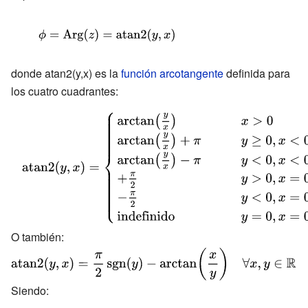
{\displaystyle \phi
=\operatorname
{Arg}
donde atan2(y,x) es la
función arcotangente
definida para
los cuatro cuadrantes:
(z)=\operatorname
{atan2} (y,x)}
{\displaystyle
\operatorname {atan2}
(y,x)=
{\begin{cases}\arctan
\left({\frac {y}
{x}}\right)&\qquad
x>0\\\arctan \left({\frac {y}
O también:
{\displaystyle
{x}}\right)+\pi &\qquad
\operatorname
y\geq 0,x<0\\\arctan
{atan2} (y,x)={\frac
\left({\frac {y}{x}}\right)-\pi
Siendo:
{\pi }
&\qquad y<0,x<0\\+{\frac