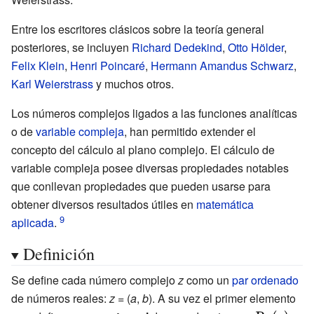
{sen} \theta }
Entre los escritores clásicos sobre la teoría general
posteriores, se incluyen
Richard Dedekind
,
Otto Hölder
,
Felix Klein
,
Henri Poincaré
,
Hermann Amandus Schwarz
,
Karl Weierstrass
y muchos otros.
Los números complejos ligados a las funciones analíticas
o de
variable compleja
, han permitido extender el
concepto del cálculo al plano complejo. El cálculo de
variable compleja posee diversas propiedades notables
que conllevan propiedades que pueden usarse para
obtener diversos resultados útiles en
matemática
aplicada
.
Definición
Se define cada número complejo
z
como un
par ordenado
de números reales:
z
= (
a
,
b
). A su vez el primer elemento