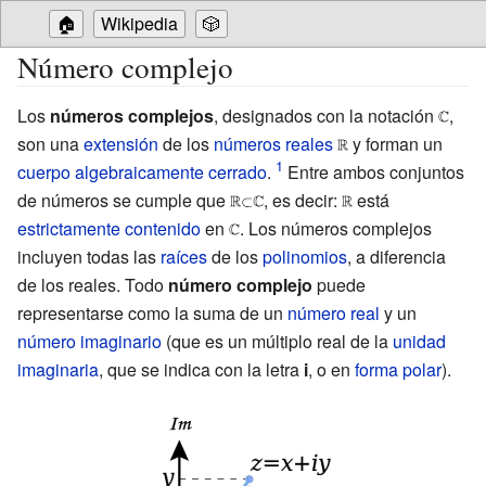
🏠
Wikipedia
🎲
Número complejo
Los
números complejos
, designados con la notación
{\disp
,
son una
extensión
de los
números reales
{\displaystyle
y forman un
\script
cuerpo algebraicamente cerrado
.
Entre ambos conjuntos
\scriptstyle
\mathb
de números se cumple que
{\displaystyle
, es decir:
\mathbb {R} }
{\displaystyle
está
estrictamente contenido
en
{\displaystyle
\scriptstyle
. Los números complejos
\scriptstyle
incluyen todas las
raíces
de los
\scriptstyle
\mathbb {R}
polinomios
\mathbb {R} }
, a diferencia
de los reales. Todo
número complejo
\mathbb {C} }
\subset
puede
representarse como la suma de un
\mathbb {C} }
número real
y un
número imaginario
(que es un múltiplo real de la
unidad
imaginaria
, que se indica con la letra
i
, o en
forma polar
).