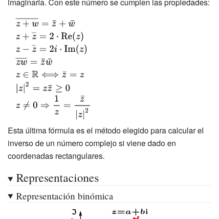
imaginaria. Con este número se cumplen las propiedades:
z=a+b\mathrm {i} }
{\displaystyle
{\overline
{\displaystyle
{z+w}}={\bar
z+{\overline
{\displaystyle
{z}}+{\bar
{z}}=2\cdot
z-{\overline
{\displaystyle
{w}}}
{\hbox{Re}}
{z}}=2i\cdot
{\overline
{\displaystyle z\in
(z)}
{\hbox{Im}}
{zw}}={\bar
\mathbb {R}
{\displaystyle
(z)}
{z}}{\bar {w}}}
\Longleftrightarrow
|z|^{2}=z{\bar
{\displaystyle
{\bar {z}}=z}
{z}}\geq 0}
z\neq
0\Rightarrow
Esta última fórmula es el método elegido para calcular el
{\frac {1}{z}}=
inverso de un número complejo si viene dado en
{\frac {\bar
coordenadas rectangulares.
{z}}{|z|^{2}}}}
Representaciones
Representación binómica