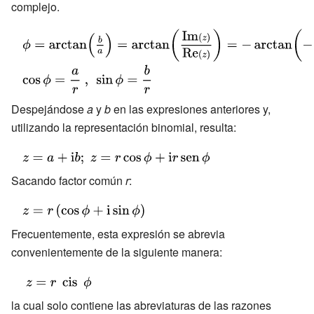
complejo.
\textstyle
{\phi }}
{\displaystyle
\textstyle {\phi
{\displaystyle
}=\arctan
\cos \phi =
\left({\frac {b}
{\frac {a}{r}}\
{a}}\right)=\arctan
Despejándose
a
y
b
en las expresiones anteriores y,
,\ \sin \phi =
\left({\frac
utilizando la representación binomial, resulta:
{\frac {b}{r}}}
{{\hbox{Im}}(z)}
{\displaystyle
{{\hbox{Re}}
z=a+\mathrm
Sacando factor común
r
:
(z)}}\right)=-
{i} b;\;z=r\cos
\arctan \left(-
{\displaystyle
{\phi }+\mathrm
{\frac {{\hbox{Im}}
z=r\left(\cos
{i}
Frecuentemente, esta expresión se abrevia
(z)}{{\hbox{Re}}
{\phi
r\operatorname
convenientemente de la siguiente manera:
(z)}}\right)}
}+\mathrm {i}
{sen} {\phi }}
{\displaystyle \
\sin {\phi
z=r\;\operatorname
}\right)}
la cual solo contiene las abreviaturas de las razones