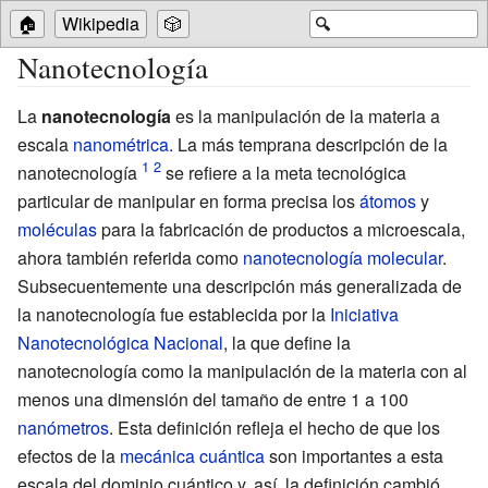
🏠
Wikipedia
🎲
🔍
Nanotecnología
La
nanotecnología
es la manipulación de la materia a
escala
nanométrica
. La más temprana descripción de la
nanotecnología
se refiere a la meta tecnológica
particular de manipular en forma precisa los
átomos
y
moléculas
para la fabricación de productos a microescala,
ahora también referida como
nanotecnología molecular
.
Subsecuentemente una descripción más generalizada de
la nanotecnología fue establecida por la
Iniciativa
Nanotecnológica Nacional
, la que define la
nanotecnología como la manipulación de la materia con al
menos una dimensión del tamaño de entre 1 a 100
nanómetros
. Esta definición refleja el hecho de que los
efectos de la
mecánica cuántica
son importantes a esta
escala del
dominio cuántico
y, así, la definición cambió