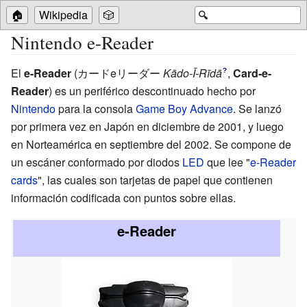
🏠
Wikipedia
🎲
🔍
Nintendo e-Reader
El
e-Reader
(
カードeリーダー
Kādo-Ī-Rīdā
,
Card-e-
?
Reader
)
es un periférico descontinuado hecho por
Nintendo
para la consola
Game Boy Advance
. Se lanzó
por primera vez en Japón en diciembre de 2001, y luego
en Norteamérica en septiembre del 2002. Se compone de
un escáner conformado por diodos
LED
que lee "
e-Reader
cards
", las cuales son tarjetas de papel que contienen
información codificada con puntos sobre ellas.
e-Reader