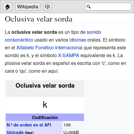
🏠
Wikipedia
🎲
🔍
Oclusiva velar sorda
La
oclusiva velar sorda
es un tipo de
sonido
consonántico
usado en varios
idiomas
orales. El símbolo
en el
Alfabeto Fonético Internacional
que representa este
sonido es
k
, y el símbolo
X-SAMPA
equivalente es
k
. La
plosiva velar sorda en español es escrita con 'c', como en
cara
o 'qu', como en
aquí
.
Oclusiva velar sorda
k
Codificación
109
N.º de orden en el
AFI
U+006B
Unicode
(
hex
)