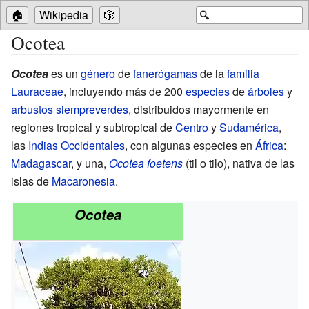
🏠
Wikipedia
🎲
🔍
Ocotea
Ocotea
es un
género
de
fanerógamas
de la
familia
Lauraceae
, incluyendo más de 200
especies
de
árboles
y
arbustos
siempreverdes
, distribuidos mayormente en
regiones tropical y subtropical de
Centro
y
Sudamérica
,
las
Indias Occidentales
, con algunas especies en
África
:
Madagascar
, y una,
Ocotea foetens
(til o tilo), nativa de las
islas de
Macaronesia
.
Ocotea