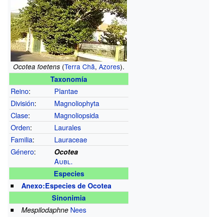
(
Terra Chã
,
Azores
).
Ocotea foetens
Taxonomía
Reino
:
Plantae
División
:
Magnoliophyta
Clase
:
Magnoliopsida
Orden
:
Laurales
Familia
:
Lauraceae
Género
:
Ocotea
Aubl.
Especies
Anexo:Especies de Ocotea
Sinonimia
Nees
Mespilodaphne