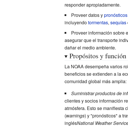
responder apropiadamente.
Proveer datos y
pronósticos
incluyendo
tormentas
,
sequías
Proveer información sobre e
asegurar que el transporte indiv
dañar el medio ambiente.
Propósitos y función
La NOAA desempeña varios role
beneficios se extienden a la 
comunidad global más amplia:
Suministrar productos de in
clientes y socios información re
atmósfera. Esto se manifiesta c
(
warnings
) y "pronósticos" a tr
inglés
National Weather Servic