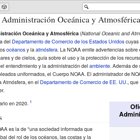
🎲
🔍
e Administración Oceánica y Atmosféric
istración Oceánica y Atmosférica
(
National Oceanic and Atm
ca del
Departamento de Comercio de los Estados Unidos
cuyas 
los
océanos
y la
atmósfera
. La NOAA emite advertencias sobre 
ares y de cielos, guía sobre el uso y la protección de los recur
el entendimiento y la administración del
ambiente
. Además de 
pleados uniformados, el
Cuerpo NOAA
. El administrador de NO
a Atmósfera, en el
Departamento de Comercio de EE. UU.
, que
r.
ario en 2020.
Ofi
Admini
s
NOAA es la de "una sociedad informada que
l del rol de los océanos, las costas y la