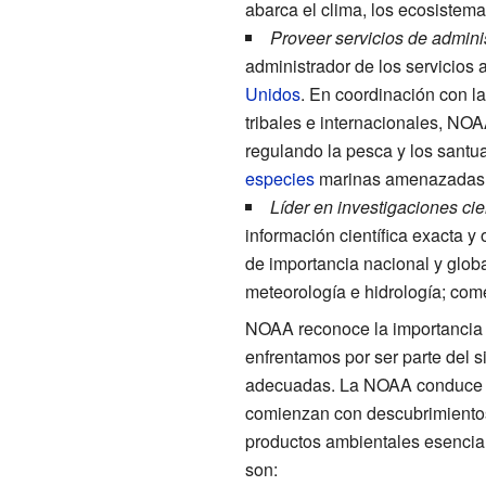
abarca el clima, los ecosistema
Proveer servicios de admini
administrador de los servicios
Unidos
. En coordinación con la
tribales e internacionales, NO
regulando la pesca y los santu
especies
marinas amenazadas y
Líder en investigaciones cie
información científica exacta y 
de importancia nacional y globa
meteorología e hidrología; come
NOAA reconoce la importancia d
enfrentamos por ser parte del s
adecuadas. La NOAA conduce u
comienzan con descubrimientos 
productos ambientales esencial
son: