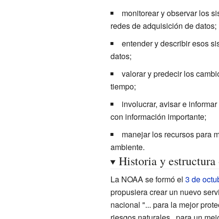
monitorear y observar los si
redes de adquisición de datos;
entender y describir esos si
datos;
valorar y predecir los camb
tiempo;
involucrar, avisar e informa
con información importante;
manejar los recursos para m
ambiente.
Historia y estructura
La NOAA se formó el
3 de octu
propusiera crear un nuevo serv
nacional "... para la mejor prot
riesgos naturales...para un mejo