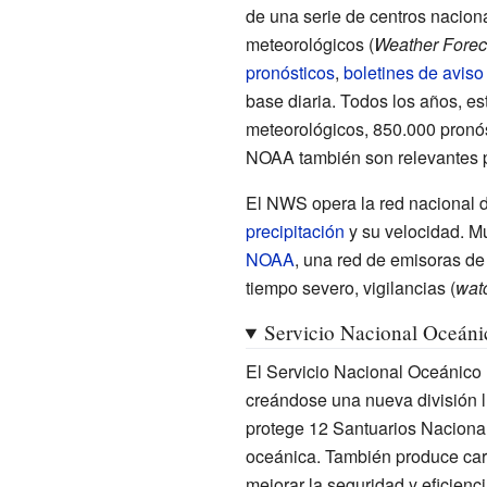
de una serie de centros naciona
meteorológicos (
Weather Foreca
pronósticos
,
boletines de aviso 
base diaria. Todos los años, e
meteorológicos, 850.000 pronós
NOAA también son relevantes p
El NWS opera la red nacional 
precipitación
y su velocidad. M
NOAA
, una red de emisoras d
tiempo severo, vigilancias (
wat
Servicio Nacional Oceáni
El Servicio Nacional Oceánico 
creándose una nueva división 
protege 12 Santuarios Nacional
oceánica. También produce car
mejorar la seguridad y eficien