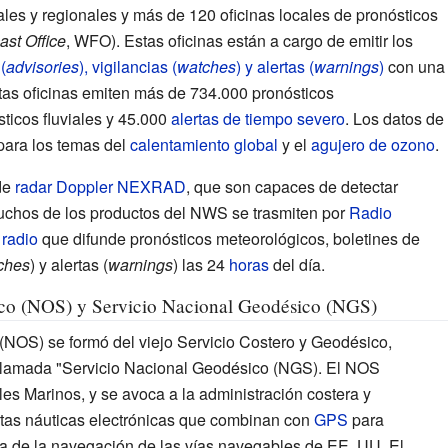
les y regionales y más de 120 oficinas locales de pronósticos
st Office
, WFO). Estas oficinas están a cargo de emitir los
(
advisories
), vigilancias (
watches
) y alertas (
warnings
)
con una
stas oficinas emiten más de 734.000 pronósticos
ticos fluviales y 45.000
alertas de tiempo severo
. Los datos de
ara los temas del
calentamiento global
y el
agujero de ozono
.
de
radar Doppler
NEXRAD
, que son capaces de detectar
uchos de los productos del NWS se trasmiten por
Radio
e
radio
que difunde pronósticos meteorológicos, boletines de
ches
) y alertas (
warnings
) las 24
horas
del día.
co (NOS) y Servicio Nacional Geodésico (NGS)
(NOS) se formó del viejo Servicio Costero y Geodésico,
llamada "Servicio Nacional Geodésico (NGS). El NOS
es Marinos, y se avoca a la administración costera y
tas náuticas electrónicas que combinan con
GPS
para
cia de la navegación de las vías navegables de EE. UU. El