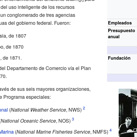
 del uso inteligente de los recursos
 un conglomerado de tres agencias
uas del gobierno federal. Fueron:
Empleados
Presupuesto
sia, de 1807
anual
po, de 1870
, de 1871.
Fundación
del Departamento de Comercio vía el Plan
70.
avés de sus seis mayores organizaciones,
de Programa especiales:
onal
(
National Weather Service
, NWS)
(
National Oceanic Service
, NOS)
Marina
(
National Marine Fisheries Service
, NMFS)