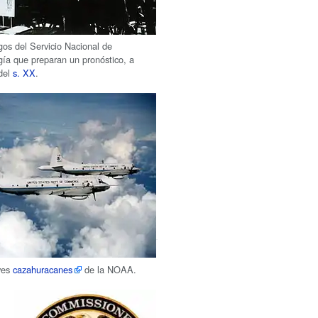
os del Servicio Nacional de
ía que preparan un pronóstico, a
 del
s. XX
.
ves
cazahuracanes
de la NOAA.