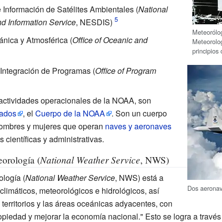
 Información de Satélites Ambientales
(
National
nd Information Service
, NESDIS)
Meteorólog
ánica y Atmosférica (
Office of Oceanic and
Meteorolog
principios
 Integración de Programas (
Office of Program
 actividades operacionales de la NOAA, son
mados
, el
Cuerpo de la NOAA
. Son un cuerpo
hombres y mujeres que operan
naves y aeronaves
s científicas y administrativas.
National Weather Service
orología (
, NWS)
ología (
National Weather Service
, NWS) está a
Dos aerona
climáticos, meteorológicos e hidrológicos, así
s territorios y las áreas oceánicas adyacentes, con
propiedad y mejorar la economía nacional." Esto se logra a través