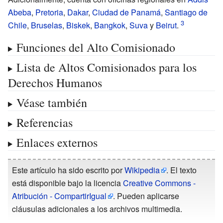
Abeba
,
Pretoria
,
Dakar
,
Ciudad de Panamá
,
Santiago de
Chile
,
Bruselas
,
Biskek
,
Bangkok
,
Suva
y
Beirut
.
Funciones del Alto Comisionado
Lista de Altos Comisionados para los
Derechos Humanos
Véase también
Referencias
Enlaces externos
Este artículo ha sido escrito por
Wikipedia
. El texto
está disponible bajo la licencia
Creative Commons -
Atribución - CompartirIgual
. Pueden aplicarse
cláusulas adicionales a los archivos multimedia.