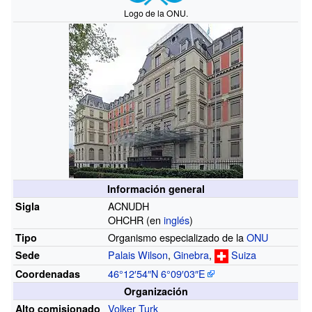
Logo de la ONU.
Información general
ACNUDH
Sigla
OHCHR (en
inglés
)
Organismo especializado de la
ONU
Tipo
Palais Wilson
,
Ginebra
,
Suiza
Sede
46°12′54″N
6°09′03″E
Coordenadas
Organización
Volker Turk
Alto comisionado