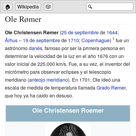
🏠
Wikipedia
🎲
🔍
Ole Rømer
Ole Christensen Rømer
(
25 de septiembre
de
1644
;
Århus
–
19 de septiembre
de
1710
;
Copenhague
)
fue un
astrónomo
danés
, famoso por ser la primera persona en
determinar la velocidad de la luz en el año 1676 con un
valor inicial de 225.000 km/s. Fue, a su vez, el inventor del
micrómetro para observar eclipses y el telescopio
meridiano (
anteojo meridiano
). En 1701, Ole ideó una
escala de medida de temperatura llamada
Grado Rømer
,
que hoy ya ha caído en desuso.
Ole Christensen Roemer