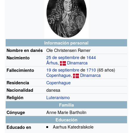
Información personal
Ole Christensen Rømer
Nombre en danés
25 de septiembre
de
1644
Nacimiento
Århus
,
Dinamarca
19 de septiembre
de
1710
(65 años)
Fallecimiento
Copenhague
,
Dinamarca
Copenhague
Residencia
danesa
Nacionalidad
Luteranismo
Religión
Familia
Anne Marie Bartholin
Cónyuge
Educación
Aarhus Katedralskole
Educado en