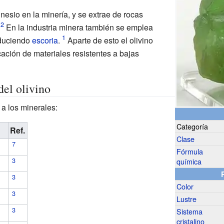
nesio en la minería, y se extrae de rocas
En la industria minera también se emplea
roduciendo
escoria
.
Aparte de esto el olivino
cación de materiales resistentes a bajas
del olivino
 a los minerales:
Categoría
Ref.
Clase
Fórmula
química
Color
Lustre
Sistema
cristalino