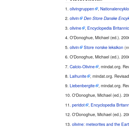
+\ H_{2}O\ +\
(4MgO\ +\ SiO_{2})}
Mg_{3}Si_{2}O_{5}
\
olivingruppen
,
Nationalencykl
5SiO_{2}\rightleftharpoons
(OH)_{4}
Mg_{3}Si_{4}O_{10}
olivin
Den Store Danske Ency
\ 2Mg_{3}Si_{4}O_{10}
(serpentina)\ +\
(OH)_{2}(talco)\ +\
(OH)_{2}(talco)}
MgCO_{3}\
5MgCO_{3}\
olivine
,
Encyclopedia Britanni
(magnesita)}
(magnesita)}
O'Donoghue, Michael (ed.). 200
olivin
Store norske leksikon
(e
O'Donoghue, Michael (ed.). 200
Calcio-Olivine
, mindat.org. Re
Laihunite
, mindat.org. Revisad
Liebenbergite
, mindat.org. Re
O'Donoghue, Michael (ed.). 2
peridot
,
Encyclopedia Britann
O'Donoghue, Michael (ed.). 2
olivine: meteorites and the Ear