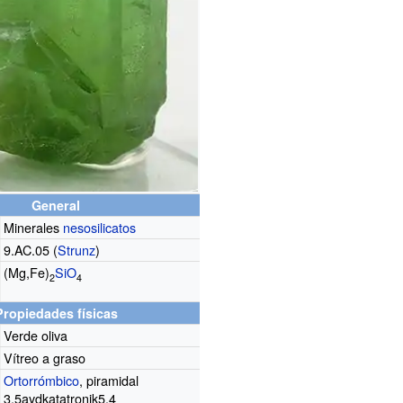
General
Minerales
nesosilicatos
9.AC.05 (
Strunz
)
(Mg,Fe)
Si
O
2
4
Propiedades físicas
Verde oliva
Vítreo a graso
Ortorrómbico
, piramidal
3.5aydkatatronik5.4