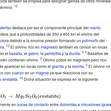
solita también se emplea para designar gemas de otros minerales 
término.
sterita
) destaca por ser el componente principal del
manto
dera que a profundidades de 350 a 450
km el olivino del
uctura debido a la enorme presión formando un
polimorfo
del
ela
.
El olivino rico en
magnesio
también es común en rocas
mo el
basalto
, el
gabro
, la
peridotita
y la
dunita
.
Basaltos de
bién contienen olivino.
Olivino pobre en magnesio pero rico
de aparecer en rocas como el
granito
y la
sienita
.
El olivino no
co
con
cuarzo
en un
magma
ya que reacciona con su
do
enstatita
.
Dicha situación se expresa en la siguiente
mente en
zonas de contacto
entre
dolomitas
e
intrusiones ígne
rita aunque a menor temperatura y una vez que este más avanza