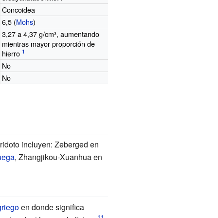
Concoidea
6,5 (
Mohs
)
3,27 a 4,37 g/cm³, aumentando
mientras mayor proporción de
hierro
No
No
ridoto incluyen: Zeberged en
uega
, Zhangjikou-Xuanhua en
griego
en donde significa