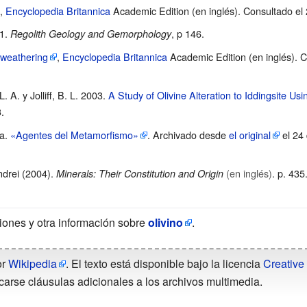
,
Encyclopedia Britannica
Academic Edition (en inglés). Consultado el 
01.
, p 146.
Regolith Geology and Gemorphology
d weathering
,
Encyclopedia Britannica
Academic Edition (en inglés). C
. A. y Jolliff, B. L. 2003.
A Study of Olivine Alteration to Iddingsite 
.
ra
.
«Agentes del Metamorfismo»
. Archivado desde
el original
el 24
drei (2004).
(en inglés)
. p.
435
Minerals: Their Constitution and Origin
ciones y otra información sobre
olivino
.
or
Wikipedia
. El texto está disponible bajo la licencia
Creative
carse cláusulas adicionales a los archivos multimedia.