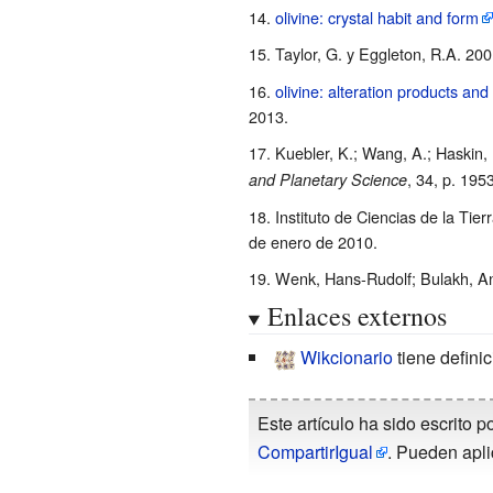
olivine: crystal habit and form
Taylor, G. y Eggleton, R.A. 20
olivine: alteration products an
2013.
Kuebler, K.; Wang, A.; Haskin, L
, 34, p. 1953
and Planetary Science
Instituto de Ciencias de la Tier
de enero de 2010
.
Wenk, Hans-Rudolf; Bulakh, An
Enlaces externos
Wikcionario
tiene defini
Este artículo ha sido escrito p
CompartirIgual
. Pueden apli