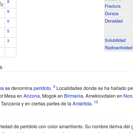
)
2
Fractura
Dureza
Densidad
Solubilidad
Radioactividad
s
ma
se denomina
peridoto
.
Localidades donde se ha hallado pe
dot Mesa en
Arizona
, Mogok en
Birmania
, Ameklovdalen en
Nor
Tanzania y en ciertas partes de la
Antártida
.
riedad de peridoto con color amarillento. Su nombre deriva del