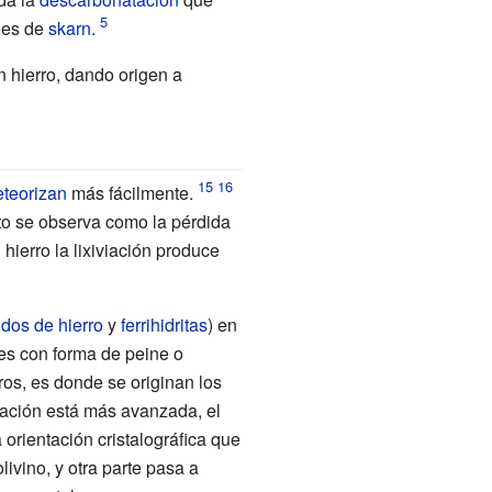
nes de
skarn
.
n hierro, dando origen a
teorizan
más fácilmente.
to se observa como la pérdida
hierro la lixiviación produce
idos de hierro
y
ferrihidritas
) en
les con forma de peine o
ros, es donde se originan los
ación está más avanzada, el
 orientación cristalográfica que
ivino, y otra parte pasa a