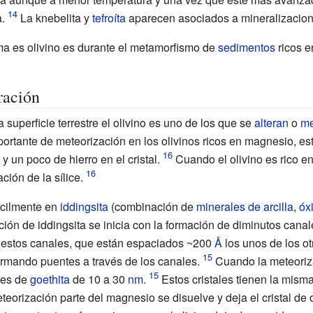
.
La
knebelita
y
tefroíta
aparecen asociados a mineralizacio
ma es olivino es durante el metamorfismo de
sedimentos
ricos e
ración
superficie terrestre el olivino es uno de los que se
alteran
o
me
ortante de meteorización en los olivinos ricos en magnesio, es
 un poco de hierro en el cristal.
Cuando el olivino es rico en 
ción de la sílice.
ácilmente en
iddingsita
(combinación de
minerales de arcilla
,
óx
ión de iddingsita se inicia con la formación de diminutos cana
estos canales, que están espaciados ~200
Å
los unos de los ot
ormando puentes a través de los canales.
Cuando la meteoriz
les de
goethita
de 10 a 30
nm
.
Estos cristales tienen la misma
eorización parte del magnesio se disuelve y deja el cristal de ol