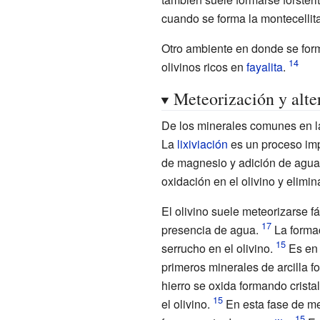
SiO_{2}\rightarrow
cuando se forma la montecellita
\
Otro ambiente en donde se for
Mg_{2}Si_{2}O_{6}
olivinos ricos en
fayalita
.
(enstatita)}
Meteorización y alte
De los minerales comunes en la 
La
lixiviación
es un proceso imp
de magnesio y adición de agua y
oxidación en el olivino y elimina
El olivino suele meteorizarse f
presencia de agua.
La formac
serrucho en el olivino.
Es en 
primeros minerales de arcilla f
hierro se oxida formando crista
el olivino.
En esta fase de met