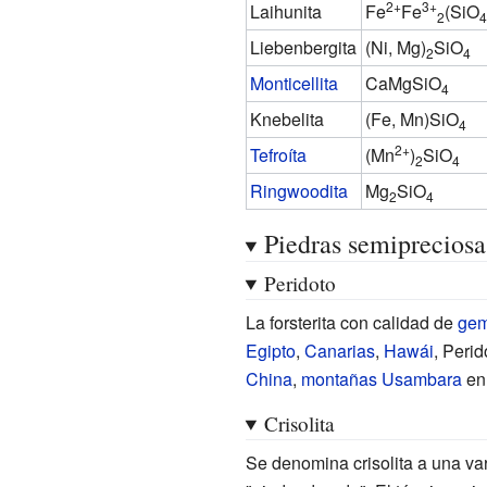
2+
3+
Laihunita
Fe
Fe
(SiO
2
4
Liebenbergita
(Ni, Mg)
SiO
2
4
Monticellita
CaMgSiO
4
Knebelita
(Fe, Mn)SiO
4
2+
Tefroíta
(Mn
)
SiO
2
4
Ringwoodita
Mg
SiO
2
4
Piedras semipreciosa
Peridoto
La forsterita con calidad de
ge
Egipto
,
Canarias
,
Hawái
, Peri
China
,
montañas Usambara
en 
Crisolita
Se denomina crisolita a una va