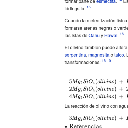
formar parte de
esmectita
.
Es
iddingsita.
Cuando la meteorización física 
formarse arenas negras o verde
las islas de
Oahu
y
Hawái
.
El olivino también puede alter
serpentina
,
magnesita
o
talco
. 
transformaciones:
{\displaystyle
5Mg_{2}SiO_{4}
{\displaystyle
(olivino)\ +\
2Mg_{2}SiO_{4}
{\displaystyle
H_{2}O\rightarrow \
(olivino)\ +\
4Mg_{2}SiO_{4}
La reacción de olivino con agu
2Mg_{3}Si_{2}O_{5}
2H_{2}O\ +\
(olivino)\ +\ H_{2}O\
{\displaystyle
(OH)_{4}
CO_{2}\rightarrow
+\
Referencias
3Mg_{2}SiO_{4}(olivino)\
(serpentina)\ +\
\
5CO_{2}\rightarrow