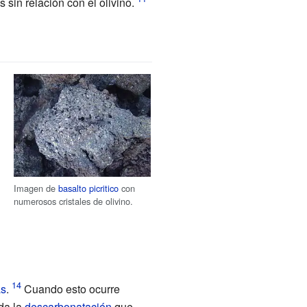
sin relación con el olivino.
Imagen de
basalto picritico
con
numerosos cristales de olivino.
as
.
Cuando esto ocurre
da la
descarbonatación
que