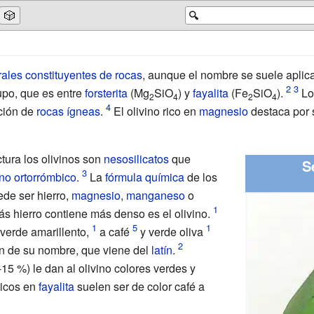
🎲
🔍
ales constituyentes de rocas
, aunque el nombre se suele aplica
upo, que es entre
forsterita
(Mg
SiO
) y
fayalita
(Fe
SiO
).
Los
2
4
2
4
ación de
rocas ígneas
.
El olivino rico en
magnesio
destaca por 
tura los olivinos son
nesosilicatos
que
S
ino ortorrómbico
.
La
fórmula química
de los
de ser hierro,
magnesio
,
manganeso
o
s hierro contiene más denso es el olivino.
 verde amarillento,
a café
y verde oliva
zón de su nombre, que viene del
latín
.
-15
%) le dan al olivino colores verdes y
ricos en
fayalita
suelen ser de color café a