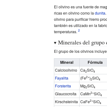
El olivino es una fuente de mag
ricas en olivino como la
dunita
.
olivino para purificar hierro p
también es utilizado en la fabri
temperaturas.
Minerales del grupo 
El grupo de los olivinos incluye
Mineral
Fórmula
Calcioolivino
Ca
SiO
2
4
2+
Fayalita
(Fe
)
SiO
2
4
Forsterita
Mg
SiO
2
4
2+
Glaucocroíta
CaMn
SiO
4
2+
Kirschsteinita
CaFe
SiO
4