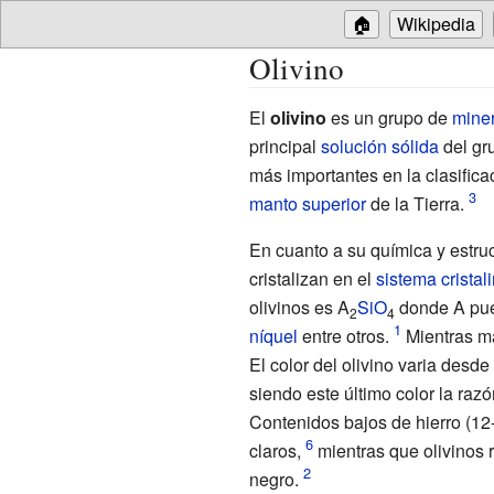
🏠
Wikipedia
Olivino
El
olivino
es un grupo de
miner
principal
solución sólida
del gr
más importantes en la clasific
manto superior
de la Tierra.
En cuanto a su química y estruc
cristalizan en el
sistema cristal
olivinos es A
Si
O
donde A pue
2
4
níquel
entre otros.
Mientras má
El color del olivino varia desde
siendo este último color la ra
Contenidos bajos de hierro (12
claros,
mientras que olivinos 
negro.