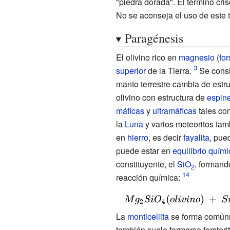
"piedra dorada". El término cri
No se aconseja el uso de este 
Paragénesis
El olivino rico en
magnesio
(
for
superior
de la Tierra.
Se consi
manto terrestre cambia de estr
olivino con estructura de
espin
máficas
y
ultramáficas
tales co
la
Luna
y varios meteoritos tam
en
hierro
, es decir
fayalita
, pue
puede estar en
equilibrio quími
constituyente, el
SiO
, forman
2
reacción química:
{\displaystyle
Mg_{2}SiO_{4}
La
monticellita
se forma común
(olivino)\ +\
también suele formarse forste