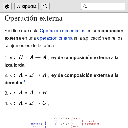
🏠
Wikipedia
🎲
🔍
Operación externa
Se dice que esta
Operación matemática
es una
operación
externa
en una
operación binaria
si la aplicación entre los
conjuntos es de la forma:
{\displaystyle
,
ley de composición externa a la
izquierda
\star
{\displaystyle
,
ley de composición externa a la
derecha
\star
{\displaystyle
\star
{\displaystyle
,
\star