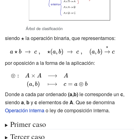
Árbol de clasificación
siendo
{\displaystyle
la operación binaria, que representamos:
\star }
{\displaystyle
a\star b\;\to
por oposición a la forma de la aplicación:
\;c\;,\quad
\star (a,b)\;\to
{\displaystyle
\;c\;,\quad
{\begin{array}
(a,b)\;
{rccl}\circledcirc
Donde a cada par ordenado
(a,b)
le corresponde un
c
,
{\xrightarrow
siendo
a
,
b
y
c
elementos de
A
. Que se denomina
{\star }}\;c}
Operación interna
o ley de composición interna.
Primer caso
Tercer caso