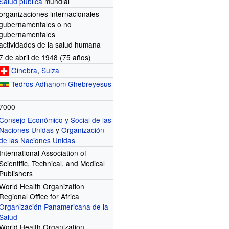
Salud pública
mundial
organizaciones internacionales
gubernamentales o no
gubernamentales
actividades de la salud humana
7 de abril de 1948 (75
años)
Ginebra
,
Suiza
Tedros Adhanom Ghebreyesus
7000
Consejo Económico y Social de las
Naciones Unidas
y
Organización
de las Naciones Unidas
International Association of
Scientific, Technical, and Medical
Publishers
World Health Organization
Regional Office for Africa
Organización Panamericana de la
Salud
World Health Organization