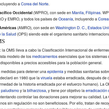
ncluyendo a
Corea del Norte
.
acífico Occidental
(WPRO), con sede en
Manila
,
Filipinas
. WP
RO y EMRO, y todos los países de
Oceanía
, incluyendo a
Corea 
 Américas
(AMRO), con sede en
Washington D. C.
,
Estados Un
 la Salud
(OPS) siendo este el organismo sanitario internacion
MS
: la OMS lleva a cabo la Clasificación Internacional de enferm
lista modelo de los
medicamentos
esenciales que los sistemas d
disponibles a precios accesibles para la población general.
e medidas para detener una
epidemia
y medidas sanitarias sobre
declaró en 1980 que la
viruela
estaba erradicada, después de 
ermedad de la historia erradicada por el esfuerzo humano). La O
l
paludismo
y la
bilharziosa
, y tiene por objetivo la
erradicación d
tentando controlar las donaciones para mejorar su calidad. L
nos sin regulación no son beneficiosos. Por ello, tratan de reco