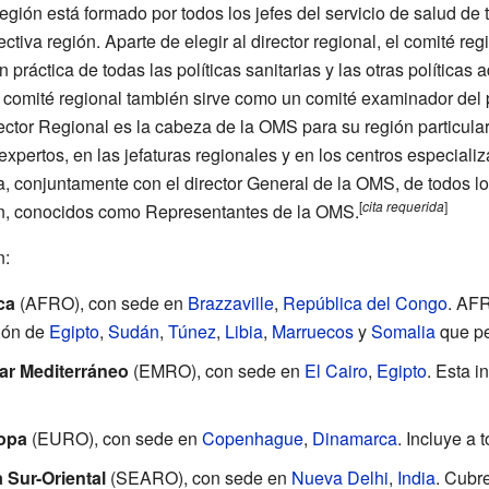
gión está formado por todos los jefes del servicio de salud de 
tiva región. Aparte de elegir al director regional, el comité re
en práctica de todas las políticas sanitarias y las otras política
l comité regional también sirve como un comité examinador del 
ector Regional es la cabeza de la OMS para su región particular
 expertos, en las jefaturas regionales y en los centros especiali
a, conjuntamente con el director General de la OMS, de todos los
[
cita
requerida
]
n, conocidos como Representantes de la OMS.
n:
ca
(AFRO), con sede en
Brazzaville
,
República del Congo
. AFR
ción de
Egipto
,
Sudán
,
Túnez
,
Libia
,
Marruecos
y
Somalia
que pe
Mar Mediterráneo
(EMRO), con sede en
El Cairo
,
Egipto
. Esta i
ropa
(EURO), con sede en
Copenhague
,
Dinamarca
. Incluye a 
 Sur-Oriental
(SEARO), con sede en
Nueva Delhi
,
India
. Cubre