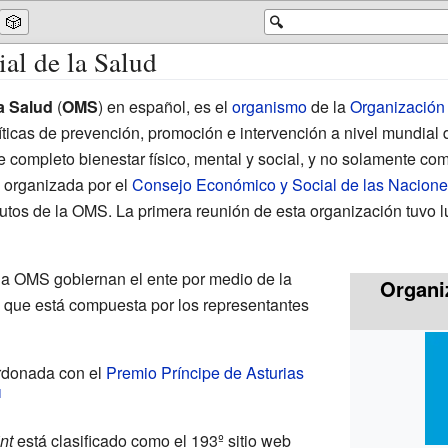
🎲
🔍
al de la Salud
a Salud
(
OMS
) en español, es el
organismo
de la
Organización
íticas de prevención, promoción e intervención a nivel mundial 
 completo bienestar físico, mental y social, y no solamente co
 organizada por el
Consejo Económico y Social de las Nacion
tutos de la OMS. La primera reunión de esta organización tuvo 
a OMS gobiernan el ente por medio de la
Organi
, que está compuesta por los representantes
ardonada con el
Premio Príncipe de Asturias
nt
está clasificado como el 193º sitio web