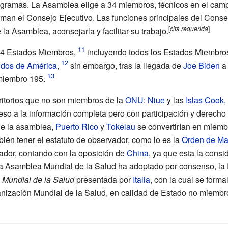
gramas. La Asamblea elige a 34 miembros, técnicos en el camp
rman el Consejo Ejecutivo. Las funciones principales del Consej
[
cita
requerida
]
e la Asamblea, aconsejarla y facilitar su trabajo.
94 Estados Miembros,
incluyendo todos los Estados Miembro
idos de América
,
sin embargo, tras la llegada de
Joe Biden
a
miembro 195.
ritorios que no son miembros de la
ONU
:
Niue
y las
Islas Cook
,
so a la información completa pero con participación y derecho 
de la asamblea,
Puerto Rico
y
Tokelau
se convertirían en miemb
én tener el estatuto de observador, como lo es la
Orden de Ma
dor, contando con la oposición de
China
, ya que esta la cons
la Asamblea Mundial de la Salud ha adoptado por consenso, la
 Mundial de la Salud
presentada por
Italia
, con la cual se forma
anización Mundial de la Salud, en calidad de Estado no miembr