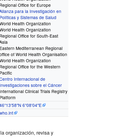
Regional Office for Europe
Alianza para la Investigación en
Políticas y Sistemas de Salud
World Health Organization
World Health Organization
Regional Office for South-East
Asia
Eastern Mediterranean Regional
office of World Health Organisation
World Health Organization
Regional Office for the Western
Pacific
Centro Internacional de
Investigaciones sobre el Cáncer
International Clinical Trials Registry
Platform
46°13′58″N
6°08′04″E
who.int
la organización, revisa y