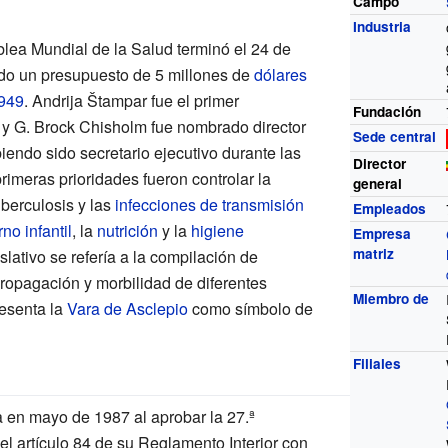
Campo
Industria
lea Mundial de la Salud terminó el 24 de
nido un presupuesto de 5 millones de
dólares
949
. Andrija Štampar fue el primer
Fundación
 y G. Brock Chisholm fue nombrado director
Sede central
iendo sido secretario ejecutivo durante las
Director
imeras prioridades fueron controlar la
general
uberculosis y las
infecciones de transmisión
Empleados
rno
infantil
, la
nutrición
y la
higiene
Empresa
matriz
slativo se refería a la compilación de
propagación y morbilidad de diferentes
Miembro de
esenta la
Vara de Asclepio
como símbolo de
Filiales
a en mayo de 1987 al aprobar la 27.ª
l artículo 84 de su Reglamento Interior con