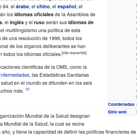
o 84: el
árabe
, el
chino
, el
español
, el
án los
idiomas oficiales
de la Asamblea de
s
, el
inglés
y el
ruso
serán sus
idiomas de
el multilingüismo una política de esta
de una resolución de 1998, todos los
onal de los órganos deliberantes se han
[
cita
requerida
]
n todos los idiomas oficiales.
icaciones científicas de la OMS, como la
 Enfermedades
, las Estadísticas Sanitarias
 salud en el mundo se difunden en los seis
muchos más.
Coordenadas
Sitio web
ganización Mundial de la Salud designan
 Mundial de la Salud, la cual se reúne
o, y tiene la capacidad de definir las políticas financieras de 