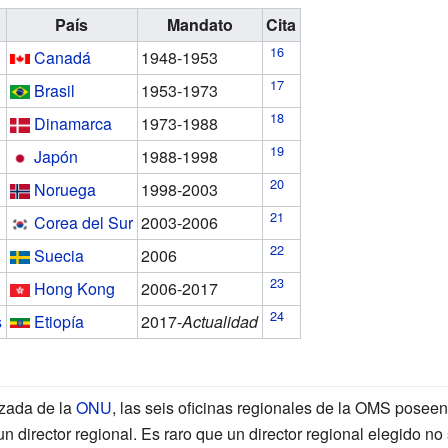
País
Mandato
Cita
Canadá
1948-1953
Brasil
1953-1973
Dinamarca
1973-1988
Japón
1988-1998
Noruega
1998-2003
Corea del Sur
2003-2006
Suecia
2006
Hong Kong
2006-2017
s
Etiopía
2017-
Actualidad
izada de la
ONU
, las seis oficinas regionales de la OMS pose
 un director regional. Es raro que un director regional elegido n