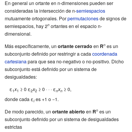
En general un ortante en n-dimensiones pueden ser
consideradas la intersección de n-
semiespacios
mutuamente ortogonales
.
Por
permutaciones
de signos de
n
semiespacios, hay 2
ortantes en el espacio n-
dimensional.
n
Más específicamente, un
ortante cerrado
en
R
es un
subconjunto definido por restringir a cada
coordenada
cartesiana
para que sea no-negativo o no-positivo. Dicho
subconjunto está definido por un sistema de
desigualdades:
ε
x
≥ 0 ε
x
≥ 0 · · · ε
x
≥ 0,
1
1
2
2
n
n
donde cada ε
es +1 o −1.
i
n
De modo parecido, un
ortante abierto
en
R
es un
subconjunto definido por un sistema de desigualdades
estrictas