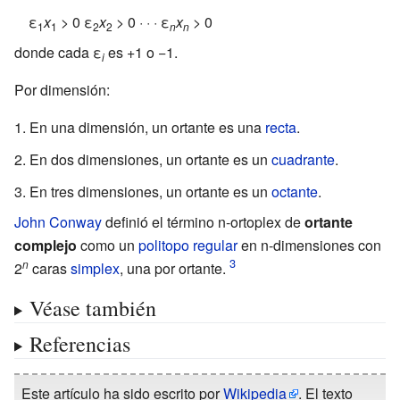
ε
x
> 0 ε
x
> 0 · · · ε
x
> 0
1
1
2
2
n
n
donde cada ε
es +1 o −1.
i
Por dimensión:
En una dimensión, un ortante es una
recta
.
En dos dimensiones, un ortante es un
cuadrante
.
En tres dimensiones, un ortante es un
octante
.
John Conway
definió el término n-ortoplex de
ortante
complejo
como un
politopo regular
en n-dimensiones con
n
2
caras
simplex
, una por ortante.
Véase también
Referencias
Este artículo ha sido escrito por
Wikipedia
. El texto