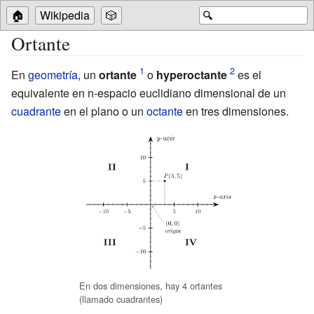
🏠
Wikipedia
🎲
🔍
Ortante
En
geometría
, un
ortante
o
hyperoctante
es el
equivalente en n-espacio euclidiano dimensional de un
cuadrante
en el plano o un
octante
en tres dimensiones.
En dos dimensiones, hay 4 ortantes
(llamado cuadrantes)