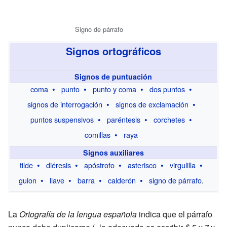
Signo de párrafo
Signos ortográficos
Signos de puntuación
coma
punto
punto y coma
dos puntos
signos de interrogación
signos de exclamación
puntos suspensivos
paréntesis
corchetes
comillas
raya
Signos auxiliares
tilde
diéresis
apóstrofo
asterisco
virgulilla
guion
llave
barra
calderón
signo de párrafo
.
La
Ortografía de la lengua española
indica que el párrafo