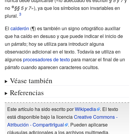
nunca debe duplicarse («lo adecuado es escribir
§
5 y 7
y
⊗
no
§§
5 y 7
»), ya que los símbolos son invariables en
plural.
El
calderón
(¶) es también un signo ortográfico auxiliar
que ha caído en desuso y que puede indicar el inicio de
un párrafo; hoy se utiliza para introducir alguna
observación adicional en el texto. Todavía se utiliza en
algunos
procesadores de texto
para marcar el final de un
párrafo cuando aparecen caracteres ocultos.
Véase también
Referencias
Este artículo ha sido escrito por
Wikipedia
. El texto
está disponible bajo la licencia
Creative Commons -
Atribución - CompartirIgual
. Pueden aplicarse
cláusulas adicionales a los archivos multimedia.