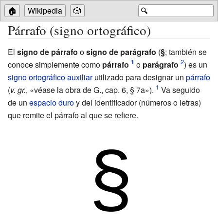
🏠
Wikipedia
🎲
🔍
Párrafo (signo ortográfico)
El
signo de párrafo
o
signo de parágrafo
(
§
; también se
conoce simplemente como
párrafo
o
parágrafo
) es un
signo ortográfico
auxiliar
utilizado para designar un
párrafo
(
v.
gr.
, «véase la obra de G., cap. 6, §
7a»).
Va seguido
de un
espacio duro
y del identificador (números o letras)
que remite el párrafo al que se refiere.