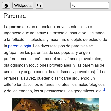
🏠
Wikipedia
🎲
🔍
Paremia
La
paremia
es un enunciado breve, sentencioso e
ingenioso que transmite un mensaje instructivo, incitando
a la reflexión intelectual y moral. Es el objeto de estudio de
la
paremiología
. Los diversos tipos de paremias se
agrupan en las paremias de uso popular y origen
preferentemente anónimo (refranes, frases proverbiales,
dialogismos y locuciones proverbiales) y las paremias de
uso culto y origen conocido (aforismos y proverbios).
Los
refranes, a su vez, pueden clasificarse siguiendo un
criterio temático: los refranes morales, los meteorológicos
y del calendario, los supersticiosos, los geográficos, etc.