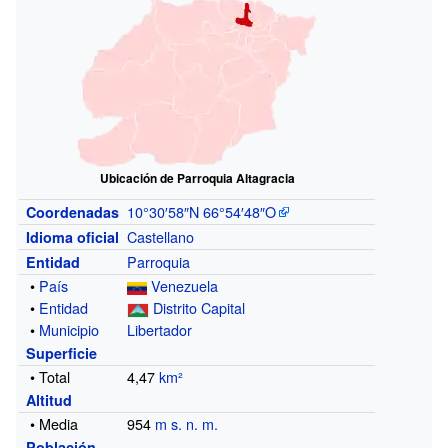
Ubicación de Parroquia Altagracia
10°30′58″N
66°54′48″O
Coordenadas
Castellano
Idioma oficial
Parroquia
Entidad
•
País
Venezuela
•
Entidad
Distrito Capital
•
Municipio
Libertador
Superficie
• Total
4,47
km²
Altitud
• Media
954
m s. n. m.
Población