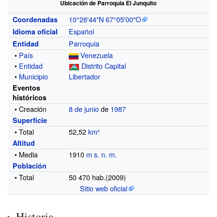
Ubicación de Parroquia El Junquito
10°28′44″N
67°05′00″O
Coordenadas
Español
Idioma oficial
Parroquia
Entidad
•
País
Venezuela
•
Entidad
Distrito Capital
•
Municipio
Libertador
Eventos
históricos
• Creación
8 de junio
de
1987
Superficie
• Total
52,52
km²
Altitud
• Media
1910
m s. n. m.
Población
• Total
50 470
hab.(2009)
Sitio web oficial
Historia