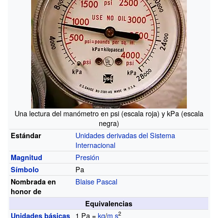
Una lectura del manómetro en psi (escala roja) y kPa (escala
negra)
Unidades derivadas del Sistema
Estándar
Internacional
Presión
Magnitud
Pa
Símbolo
Blaise Pascal
Nombrada en
honor de
Equivalencias
2
1 Pa =
kg
/
m
s
Unidades básicas