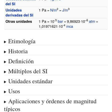
del SI
2
3
1 Pa =
N
/
m
=
J
/
m
Unidades
derivadas del SI
-5
–6
1 Pa = 10
bar
= 9,86923·10
atm
=
Otras unidades
-4
1,01971621·10
mca
Etimología
Historia
Definición
Múltiplos del SI
Unidades estándar
Usos
Aplicaciones y órdenes de magnitud
típicos