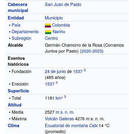
San Juan de Pasto
Cabecera
municipal
Municipio
Entidad
•
País
Colombia
•
Departamento
Nariño
•
Subregión
Centro
Germán Chamorro de la Rosa (Corramos
Alcalde
Juntos por Pasto)
(
2020
-
2023
)
Eventos
históricos
• Fundación
24 de junio
de
1537
(485
años)
• Erección
1537
Superficie
• Total
1181
km²
Altitud
• Media
2527
m s. n. m.
• Máxima
Volcán Galeras
4276 m
s.
n.
m.
Ecuatorial de montaña
14
°C
Clima
Csbi
(promedio)