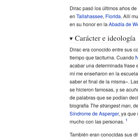
Dirac pasó los últimos años de 
en
Tallahassee
,
Florida
. Allí 
en su honor en la
Abadía de We
Carácter e ideología
Dirac era conocido entre sus c
tiempo que taciturna. Cuando
N
acabar una determinada frase en 
mí me enseñaron en la escuela
saber el final de la misma». La
se hicieron famosas, y se acuñ
de palabras que se podían deci
biografía
The strangest man
, d
Síndrome de Asperger
, ya que 
mucho con las personas.
También eran conocidas sus difi