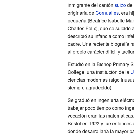
inmigrante del cantón
suizo
de
originaria de
Cornualles
, era h
pequeña (Beatrice Isabelle Ma
Charles Felix), que se suicidó a
describió su infancia como infel
padre. Una reciente biografía h
al propio carácter difícil y tacit
Estudió en la Bishop Primary S
College, una institución de la
U
ciencias modernas (algo inusual
siempre agradecido).
Se graduó en ingeniería eléctri
trabajar poco tiempo como inge
vocación eran las matemáticas
Brístol en 1923 y fue entonces
donde desarrollaría la mayor pa