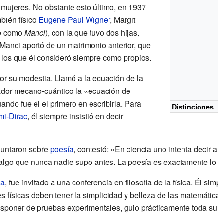
 mujeres. No obstante esto último, en 1937
bién físico
Eugene Paul Wigner
, Margit
te como
Manci
), con la que tuvo dos hijas,
Manci aportó de un matrimonio anterior, que
a los que él consideró siempre como propios.
or su modestia. Llamó a la ecuación de la
ador mecano-cuántico la «ecuación de
ndo fue él el primero en escribirla. Para
Distinciones
mi-Dirac
, él siempre insistió en decir
guntaron sobre
poesía
, contestó: «En ciencia uno intenta decir 
algo que nunca nadie supo antes. La poesía es exactamente lo 
ca
, fue invitado a una conferencia en filosofía de la física. Él s
yes físicas deben tener la simplicidad y belleza de las matemáti
sponer de pruebas experimentales, guio prácticamente toda su c