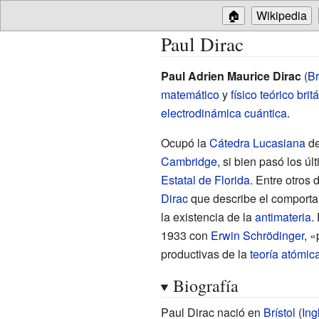
🏠
Wikipedia
Paul Dirac
Paul Adrien Maurice Dirac
(
Br
matemático
y
físico teórico
brit
electrodinámica cuántica
.
Ocupó la
Cátedra Lucasiana
d
Cambridge
, si bien pasó los ú
Estatal de Florida
. Entre otros
Dirac
que describe el comporta
la existencia de la
antimateria
.
1933 con
Erwin Schrödinger
, 
productivas de la
teoría atómic
Biografía
Paul Dirac nació en
Brístol
(
Ing