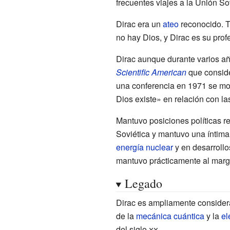
frecuentes viajes a la Unión So
Dirac era un
ateo
reconocido. T
no hay Dios, y Dirac es su prof
Dirac aunque durante varios añ
Scientific American
que conside
una conferencia en 1971 se mo
Dios existe» en relación con las
Mantuvo posiciones políticas r
Soviética y mantuvo una íntima 
energía nuclear
y en desarrollo
mantuvo prácticamente al marge
Legado
Dirac es ampliamente considera
de la
mecánica cuántica
y la
el
del
siglo
xx
.