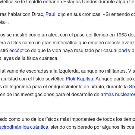
viética se le impidió entrar en Estados Unidos durante algún ti
ras hablar con Dirac,
Pauli
dijo en sus crónicas: «Si entiendo co
eta».
os se mostró como un ateo, con el paso del tiempo en 1963 decl
ra a Dios como un gran matemático que empleó ciencia avanza
stró
escéptico
de que la vida haya resultado por
casualidad
y d
 leyes de la física cuántica.
elativamente escoradas a la izquierda, aunque no militantes. Vi
amistad con el físico soviético
Piotr Kapitsa
. Aunque participó e
s de ingeniería para el enriquecimiento de uranio, durante la
Se
n de las investigaciones para el desarrollo de
armas nucleare
do como uno de los físicos más importantes de todos los tiem
ectrodinámica cuántica
, siendo considerado por algunos físicos