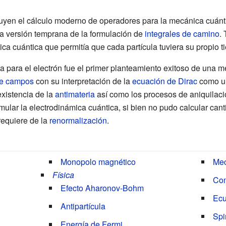
uyen el cálculo moderno de operadores para la mecánica cuánti
a versión temprana de la formulación de
integrales de camino
.
a cuántica que permitía que cada partícula tuviera su propio t
a para el electrón fue el primer planteamiento exitoso de una me
de campos
con su interpretación de la
ecuación de Dirac
como u
existencia de la
antimateria
así como los procesos de aniquilació
mular la electrodinámica cuántica, si bien no pudo calcular cant
 requiere de la
renormalización
.
Monopolo magnético
Mec
Física
Con
Efecto Aharonov-Bohm
Ecu
Antipartícula
Spi
Energía de Fermi