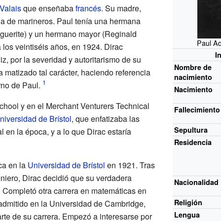
Valais
que enseñaba
francés
. Su madre,
ija de marineros. Paul tenía una hermana
rguerite) y un hermano mayor (Reginald
Paul Ad
 los veintiséis años, en 1924. Dirac
I
iz, por la severidad y autoritarismo de su
Nombre de
a matizado tal carácter, haciendo referencia
nacimiento
urno de Paul.
Nacimiento
chool y en el Merchant Venturers Technical
Fallecimiento
niversidad de Brístol
, que enfatizaba las
Sepultura
 en la época, y a lo que Dirac estaría
Residencia
ca en la
Universidad de Brístol
en 1921. Tras
niero, Dirac decidió que su verdadera
Nacionalidad
. Completó otra carrera en matemáticas en
Religión
 admitido en la Universidad de Cambridge,
Lengua
rte de su carrera. Empezó a interesarse por