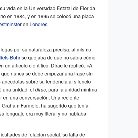
su vida en la Universidad Estatal de Florida
murió en 1984, y en 1995 se colocó una placa
stminster
en
Londres
.
olegas por su naturaleza precisa, al mismo
iels Bohr
se quejaba de que no sabía cómo
un artículo científico, Dirac le replicó: «A
 que nunca se debe empezar una frase sin
s anécdotas sobre su tendencia al silencio
ó una unidad, el
dirac
, para la unidad mínima
r en una conversación. Una reciente
e
Graham Farmelo
, ha sugerido que tenía
su lenguaje era muy literal y no hablaba
cultades de relación social, su falta de