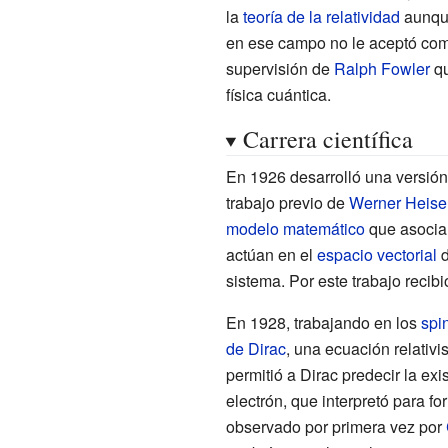
la
teoría de la relatividad
aunqu
en ese campo no le aceptó como
supervisión de
Ralph Fowler
qu
física cuántica.
Carrera científica
En 1926 desarrolló una versión
trabajo previo de
Werner Heise
modelo matemático
que asocia
actúan en el
espacio vectorial
d
sistema. Por este trabajo recib
En 1928, trabajando en los
spi
de Dirac
, una ecuación relativi
permitió a Dirac predecir la exi
electrón, que interpretó para fo
observado por primera vez por