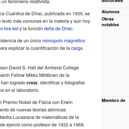
doctorales
 un fenómeno relativista.
Alumnos
ica Cuántica
de Dirac, publicada en 1930, se
Obras
de texto más comunes en la materia y aún hoy
notables
n bra-ket
y la función
delta de Dirac
.
istencia de un único
monopolo magnético
para explicar la cuantificación de la
carga
fesor David S. Hall del Amherst College
arch Fellow Mikko Möttönen de la
e han logrado
crear
, identificar y fotografiar
s en el laboratorio.
Miembro de
l Premio Nobel de Física con Erwin
ento de nuevas teorías atómicas
cátedra Lucasiana de matemáticas de la
e ejerció como profesor de 1932 a 1969.