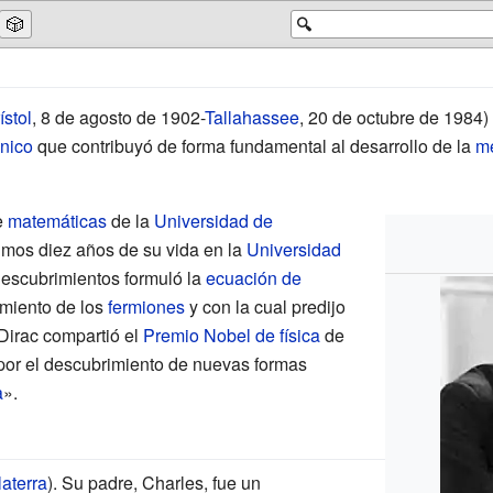
🎲
🔍
ístol
,
8 de agosto de 1902
-
Tallahassee
,
20 de octubre de 1984
)
ánico
que contribuyó de forma fundamental al desarrollo de la
me
e
matemáticas
de la
Universidad de
ltimos diez años de su vida en la
Universidad
 descubrimientos formuló la
ecuación de
miento de los
fermiones
y con la cual predijo
 Dirac compartió el
Premio Nobel de física
de
«por el descubrimiento de nuevas formas
a
».
laterra
). Su padre, Charles, fue un