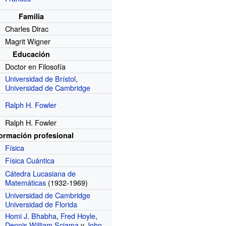
Familia
Charles Dirac
Magrit Wigner
Educación
Doctor en Filosofía
Universidad de Brístol
,
Universidad de Cambridge
Ralph H. Fowler
Ralph H. Fowler
formación profesional
Física
Física Cuántica
r
Cátedra Lucasiana de
Matemáticas
(1932-1969)
Universidad de Cambridge
Universidad de Florida
Homi J. Bhabha
,
Fred Hoyle
,
Dennis William Sciama
y
John