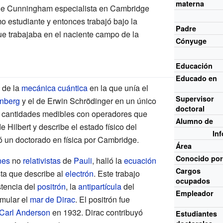
materna
e Cunningham especialista en Cambridge
 estudiante y entonces trabajó bajo la
Padre
e trabajaba en el naciente campo de la
Cónyuge
Educación
Educado en
 de la
mecánica cuántica
en la que unía el
Supervisor
nberg
y el de Erwin Schrödinger en un único
doctoral
 cantidades medibles con operadores que
Alumno de
e Hilbert y describe el estado físico del
In
ió un doctorado en física por Cambridge.
Área
Conocido
po
nes
no
relativistas
de
Pauli
, halló la
ecuación
Cargos
sta que describe al
electrón
. Este trabajo
ocupados
stencia del
positrón
, la
antipartícula
del
Empleador
rmular el
mar de Dirac
. El positrón fue
Carl Anderson
en 1932. Dirac contribuyó
Estudiantes