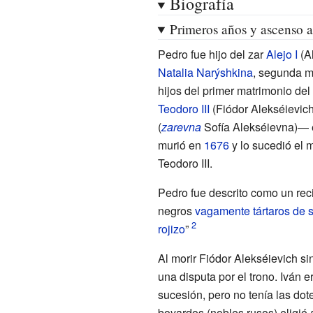
Biografía
Primeros años y ascenso a
Pedro fue hijo del zar
Alejo
I
(Al
Natalia Narýshkina
, segunda mu
hijos del primer matrimonio del
Teodoro
III
(Fiódor Alekséievich
(
zarevna
Sofía Alekséievna)— e
murió en
1676
y lo sucedió el m
Teodoro
III.
Pedro fue descrito como un rec
negros
vagamente tártaros de 
rojizo
”
Al morir Fiódor Alekséievich s
una disputa por el trono. Iván e
sucesión, pero no tenía las dot
boyardos (nobles rusos) eligió