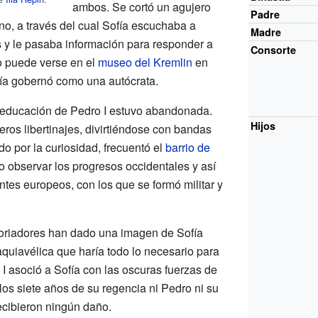
ambos. Se cortó un agujero
Padre
ono, a través del cual Sofía escuchaba a
Madre
 y le pasaba información para responder a
Consorte
o puede verse en el
museo del Kremlin
en
fía gobernó como una autócrata.
 educación de Pedro I estuvo abandonada.
Hijos
ros libertinajes, divirtiéndose con bandas
do por la curiosidad, frecuentó el
barrio de
do observar los progresos occidentales y así
tes europeos, con los que se formó militar y
toriadores han dado una imagen de Sofía
uiavélica que haría todo lo necesario para
I asoció a Sofía con las oscuras fuerzas de
los siete años de su regencia ni Pedro ni su
cibieron ningún daño.