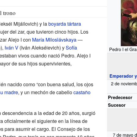
l trono
ekséi Mijáilovich) y la
boyarda
tártara
jer del zar, que tuvieron cinco hijos. Los
 zar Alejo
I con
María Miloslávskaya
—
),
Iván
V
(Iván Alekséievich) y
Sofía
Pedro I el Gr
staban vivos cuando nació Pedro. Alejo
I
ayor de sus hijos supervivientes,
Emperador y 
2 de noviemb
ién nacido como “con buena salud, los ojos
su madre
, y un mechón de cabello
castaño
Predecesor
Sucesor
in descendencia a la edad de 20 años, surgió
ra oficialmente el siguiente en la línea de
es para asumir el cargo. El Consejo de los
7 de mayo d
 a Pedro, que tenía en ese momento 10 años