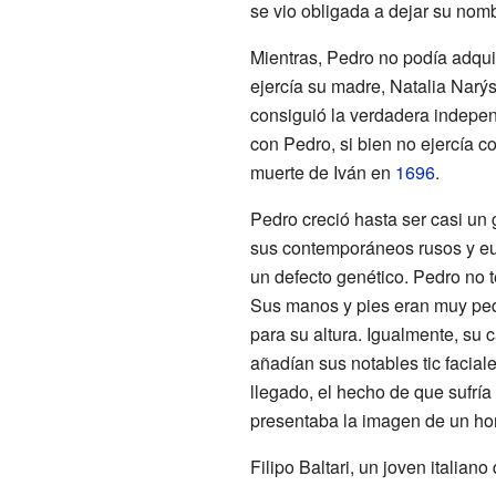
se vio obligada a dejar su nomb
Mientras, Pedro no podía adquiri
ejercía su madre, Natalia Narý
consiguió la verdadera indepe
con Pedro, si bien no ejercía co
muerte de Iván en
1696
.
Pedro creció hasta ser casi un
sus contemporáneos rusos y eur
un defecto genético. Pedro no t
Sus manos y pies eran muy pe
para su altura. Igualmente, su
añadían sus notables tic facial
llegado, el hecho de que sufría
presentaba la imagen de un ho
Filipo Baltari
, un joven italiano 