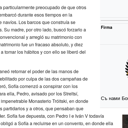
ba particularmente preocupado de que otros
mbarcó durante esos tiempos en la
e navíos. Los barcos que construía se
Firma
s. Su madre, por otro lado, buscó forzarlo a
onvencional y arregló su matrimonio con
matrimonio fue un fracaso absoluto, y diez
a tomar los hábitos y con ello se liberó del
laneó retomar el poder de las manos de
debilitado por culpa de las dos campañas de
eró, Sofía comenzó a conspirar con los
a ella, Pedro, avisado por los Streltsí,
Съ нами Бо
 impenetrable Monasterio Tróitski, en donde
s partidarios y a otros, que pensaban que
der. Sofía fue depuesta, con Pedro
I e Iván
V todavía
bligó a Sofía a recluirse en un convento, en donde ella