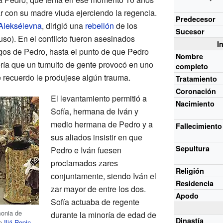
r con su madre viuda ejerciendo la regencia.
Predecesor
 Alekséievna
, dirigió una
rebelión
de los
Sucesor
ruso). En el conflicto fueron asesinados
I
gos de Pedro, hasta el punto de que Pedro
Nombre
cería que un tumulto de gente provocó en uno
completo
e recuerdo le produjese algún trauma.
Tratamiento
Coronación
El levantamiento permitió a
Nacimiento
Sofía, hermana de Iván y
medio hermana de Pedro y a
Fallecimiento
sus aliados insistir en que
Sepultura
Pedro e Iván fuesen
proclamados zares
Religión
conjuntamente, siendo Iván el
Residencia
zar mayor de entre los dos.
Apodo
Sofía actuaba de regente
monia de
durante la minoría de edad de
Dinastía
de
Iliá Repin
.