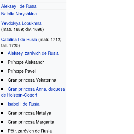
Aleksey I de Rusia
Natalia Naryshkina
Yevdokiya Lopukhina
(
matr.
1689
;
div.
1698)
Catalina I de Rusia
(
matr.
1712
;
fall.
1725)
Aleksey, zarévich de Rusia
Príncipe Aleksandr
Príncipe Pavel
Gran princesa Yekaterina
Gran princesa Anna, duquesa
de Holstein-Gottorf
Isabel I de Rusia
Gran princesa Natalʹya
Gran princesa Margarita
Pëtr, zarévich de Rusia