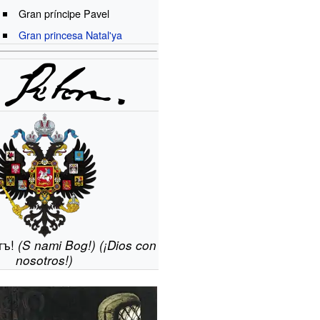
Gran príncipe Pavel
Gran princesa Natalʹya
гъ!
(S nami Bog!) (¡Dios con
nosotros!)