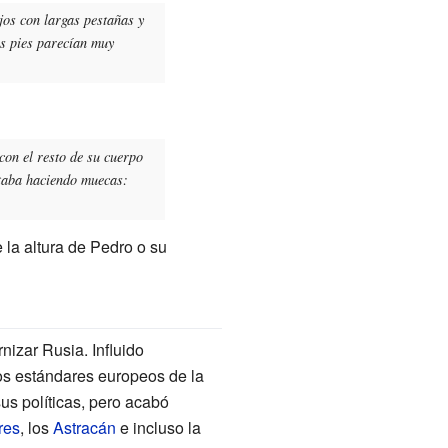
jos con largas pestañas y
us pies parecían muy
con el resto de su cuerpo
staba haciendo muecas:
la altura de Pedro o su
izar Rusia. Influido
los estándares europeos de la
us políticas, pero acabó
res
, los
Astracán
e incluso la