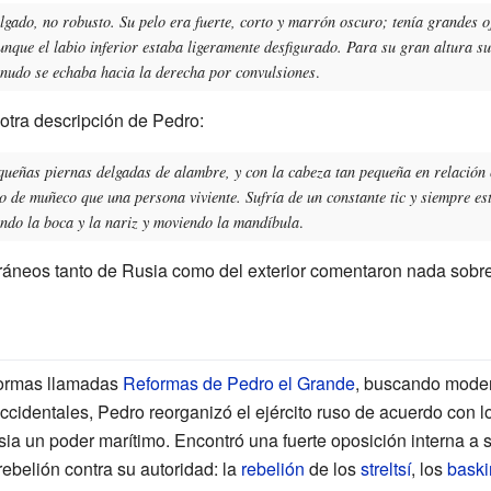
elgado, no robusto. Su pelo era fuerte, corto y marrón oscuro; tenía grandes o
nque el labio inferior estaba ligeramente desfigurado. Para su gran altura s
nudo se echaba hacia la derecha por convulsiones
.
otra descripción de Pedro:
ueñas piernas delgadas de alambre, y con la cabeza tan pequeña en relación 
o de muñeco que una persona viviente. Sufría de un constante tic y siempre e
endo la boca y la nariz y moviendo la mandíbula
.
neos tanto de Rusia como del exterior comentaron nada sobre 
formas llamadas
Reformas de Pedro el Grande
, buscando modern
ccidentales, Pedro reorganizó el ejército ruso de acuerdo con 
a un poder marítimo. Encontró una fuerte oposición interna a s
ebelión contra su autoridad: la
rebelión
de los
streltsí
, los
baski