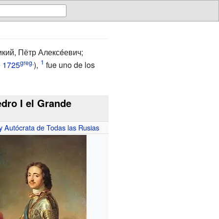
ликий, Пётр Алексéевич;
greg.
e
1725
),
fue uno de los
dro I el Grande
 Autócrata de Todas las Rusias