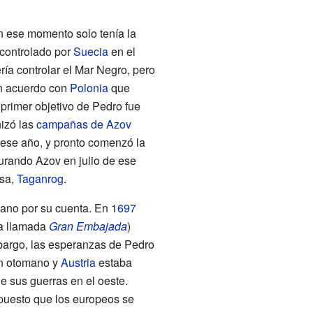
n ese momento solo tenía la
controlado por
Suecia
en el
ría controlar el Mar Negro, pero
un acuerdo con
Polonia
que
 primer objetivo de Pedro fue
izó las
campañas de Azov
 ese año, y pronto comenzó la
turando Azov en julio de ese
usa,
Taganrog
.
mano por su cuenta. En
1697
la llamada
Gran Embajada
)
bargo, las esperanzas de Pedro
tán otomano y
Austria
estaba
 sus guerras en el oeste.
puesto que los europeos se