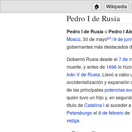
🏠
Wikipedia
Pedro I de Rusia
Pedro I de Rusia
o
Pedro I Al
jul.
Moscú
,
30 de mayo
/
9 de jun
gobernantes más destacados de
Gobernó Rusia desde el
7 de 
muerte, y antes de
1696
lo hizo
Iván V de Rusia
. Llevó a cabo
occidentalización y expansión 
de las principales
potencias
eu
quien tuvo un hijo y, en segund
título de
Catalina I
al suceder a
Petersburgo
el
8 de febrero
de
vejiga
.