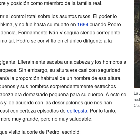
re y posición como miembro de la familia real.
r el control total sobre los asuntos rusos. El poder lo
shkina, y no fue hasta su muerte en
1694
cuando Pedro
ndencia. Formalmente Iván V seguía siendo corregente
mo tal. Pedro se convirtió en el único dirigente a la
 gigante. Literalmente sacaba una cabeza y los hombros a
opeos. Sin embargo, su altura era casi con seguridad
enía la proporción habitual de un hombre de esa altura.
queños y sus hombros sorprendentemente estrechos
La
 cabeza era demasiado pequeña para su cuerpo. A esto se
rec
es y, de acuerdo con las descripciones que nos han
Cu
 casi con certeza episodios de
epilepsia
. Por lo tanto,
mbre muy grande, pero no muy saludable.
que visitó la corte de Pedro, escribió: