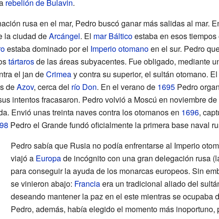
la
rebelión de Bulavin
.
 nación rusa en el mar, Pedro buscó ganar más salidas al mar. E
e la ciudad de
Arcángel
. El
mar Báltico
estaba en esos tiempos 
ro
estaba dominado por el
Imperio otomano
en el sur. Pedro que
los
tártaros
de las áreas subyacentes. Fue obligado, mediante 
ntra el jan de
Crimea
y contra su superior, el sultán otomano. El
as de
Azov
, cerca del
río Don
. En el verano de
1695
Pedro organ
o sus intentos fracasaron. Pedro volvió a Moscú en noviembre de
a. Envió unas treinta naves contra los otomanos en
1696
, cap
98
Pedro el Grande fundó oficialmente la primera base naval r
Pedro sabía que Rusia no podía enfrentarse al Imperio oto
viajó a
Europa
de incógnito con una gran delegación rusa (
para conseguir la ayuda de los monarcas europeos. Sin em
se vinieron abajo:
Francia
era un tradicional aliado del sul
deseando mantener la paz en el este mientras se ocupaba de
Pedro, además, había elegido el momento más inoportuno, 