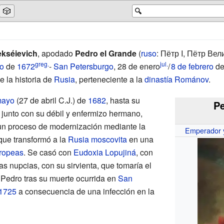
🎲
🔍
ekséievich
, apodado
Pedro el Grande
(
ruso
: Пётр I, Пётр Ве
greg.
jul.
io
de
1672
-
San Petersburgo
,
28 de enero
/
8 de febrero
d
 la historia de
Rusia
, perteneciente a la
dinastía Románov
.
mayo
(27 de abril C.J.) de
1682
, hasta su
Pe
 junto con su débil y enfermizo hermano,
 un proceso de modernización mediante la
Emperador y
que transformó a la
Rusia moscovita
en una
ropeas
. Se casó con
Eudoxia Lopujiná
, con
as nupcias, con su sirvienta, que tomaría el
 Pedro tras su muerte ocurrida en
San
1725
a consecuencia de una infección en la