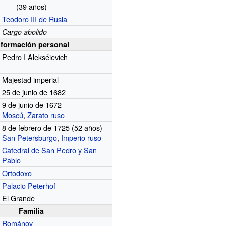
(39
años)
Teodoro III de Rusia
Cargo abolido
nformación personal
Pedro I Alekséievich
Majestad imperial
25 de junio de 1682
9 de junio de 1672
Moscú
,
Zarato ruso
8 de febrero de 1725 (52
años)
San Petersburgo
,
Imperio ruso
Catedral de San Pedro y San
Pablo
Ortodoxo
Palacio Peterhof
El Grande
Familia
Románov