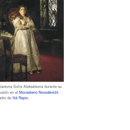
Sofía Alekséievna durante su
zarevna
lusión en el
Monasterio Novodévichi
.
adro de
Iliá Repin
.