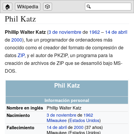
🏠
Wikipedia
🎲
🔍
Phil Katz
Phillip Walter Katz
(
3 de noviembre
de
1962
–
14 de abril
de
2000
), fue un programador de ordenadores más
conocido como el creador del formato de compresión de
datos
ZIP
, y el autor de
PKZIP
, un programa para la
creación de archivos de ZIP que se desarrolló bajo MS-
DOS.
Phil Katz
Información personal
Phillip Walter Katz
Nombre en inglés
3 de noviembre
de
1962
Nacimiento
Milwaukee
(
Estados Unidos
)
14 de abril
de
2000
(37 años)
Fallecimiento
Milwaukee (Estados Unidos)