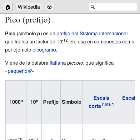
🏠
Wikipedia
🎲
🔍
Pico (prefijo)
Pico
(símbolo
p
) es un
prefijo del Sistema Internacional
-12
que indica un factor de 10
. Se usa en compuestos como
por ejemplo
picogramo
.
Viene de la palabra
italiana
piccolo
, que significa
«
pequeño
».
Escala
Escala 
n
n
1000
10
Prefijo
Símbolo
corta
10
30