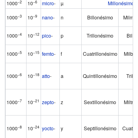
−2
−6
1000
10
micro
-
µ
Millonésimo
−3
−9
1000
10
nano
-
n
Billonésimo
Milmil
−4
−12
1000
10
pico
-
p
Trillonésimo
Bill
−5
−15
1000
10
femto
-
f
Cuatrillonésimo
Milbil
−6
−18
1000
10
atto
-
a
Quintillonésimo
Trill
−7
−21
1000
10
zepto
-
z
Sextillonésimo
Miltri
−8
−24
1000
10
yocto
-
y
Septillonésimo
Cuatri