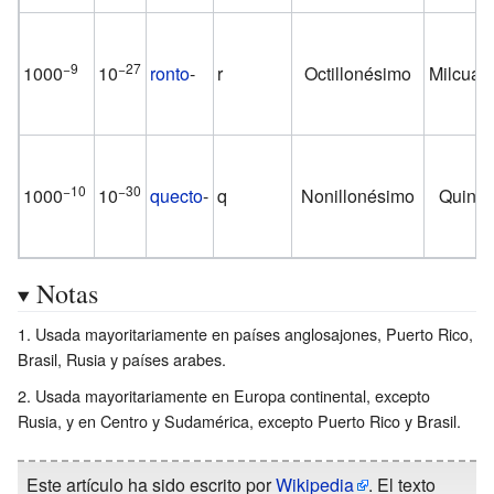
−9
−27
1000
10
ronto
-
r
Octillonésimo
Milcuatr
−10
−30
1000
10
quecto
-
q
Nonillonésimo
Quinti
Notas
Usada mayoritariamente en países anglosajones, Puerto Rico,
Brasil, Rusia y países arabes.
Usada mayoritariamente en Europa continental, excepto
Rusia, y en Centro y Sudamérica, excepto Puerto Rico y Brasil.
Este artículo ha sido escrito por
Wikipedia
. El texto