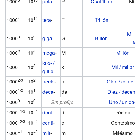
1000
10
peta
-
P
Cuatrillón
Mil b
4
12
1000
10
tera
-
T
Trillón
Bi
Mil mi
3
9
1000
10
giga
-
G
Billón
Mil
2
6
1000
10
mega
-
M
Millón
kilo- /
1
3
1000
10
k
Mil / millar
quilo-
2/3
2
1000
10
hecto
-
h
Cien / centena
1/3
1
1000
10
deca
-
da
Diez / decena
0
0
1000
10
Sin prefijo
Uno / unidad
−1/3
−1
1000
10
deci
-
d
Décimo
−2/3
−2
1000
10
centi
-
c
Centésimo
−1
−3
1000
10
mili
-
m
Milésimo