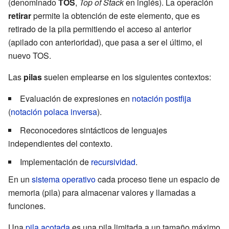
(denominado
TOS
,
Top of Stack
en inglés). La operación
retirar
permite la obtención de este elemento, que es
retirado de la pila permitiendo el acceso al anterior
(apilado con anterioridad), que pasa a ser el último, el
nuevo TOS.
Las
pilas
suelen emplearse en los siguientes contextos:
Evaluación de expresiones en
notación postfija
(
notación polaca inversa
).
Reconocedores sintácticos de
lenguajes
independientes del contexto
.
Implementación de
recursividad
.
En un
sistema operativo
cada proceso tiene un espacio de
memoria (pila) para almacenar valores y llamadas a
funciones.
Una
pila acotada
es una pila limitada a un tamaño máximo