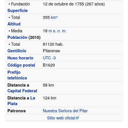
• Fundación
12 de octubre de 1755 (267
años)
Superficie
• Total
355
km²
Altitud
• Media
18
m s. n. m.
Población
(2010)
• Total
81120
hab.
Pilarense
Gentilicio
UTC -3
Huso horario
B1629
Código postal
Prefijo
telefónico
58 km
Distancia a
Capital Federal
124 km
Distancia a
La
Plata
Nuestra Señora del Pilar
Patronos
Sitio web oficial