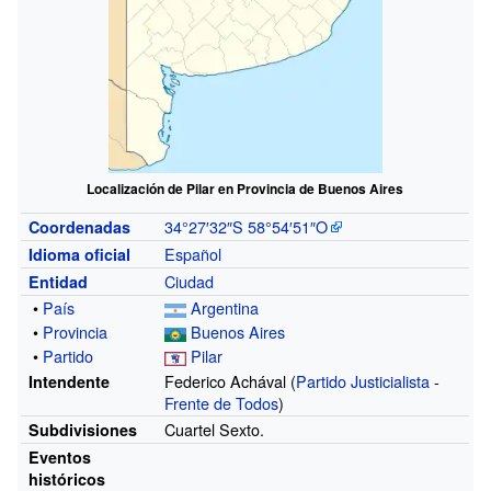
Localización de Pilar en Provincia de Buenos Aires
34°27′32″S
58°54′51″O
Coordenadas
Español
Idioma oficial
Ciudad
Entidad
•
País
Argentina
•
Provincia
Buenos Aires
•
Partido
Pilar
Federico Achával (
Partido Justicialista
-
Intendente
Frente de Todos
)
Cuartel Sexto.
Subdivisiones
Eventos
históricos