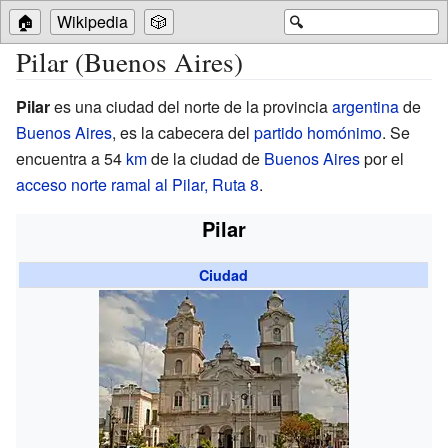
🏠
Wikipedia
🎲
🔍
Pilar (Buenos Aires)
Pilar
es una ciudad del norte de la provincia
argentina
de
Buenos Aires
, es la cabecera del
partido homónimo
. Se
encuentra a 54
km
de la ciudad de
Buenos Aires
por el
acceso norte ramal al Pilar, Ruta 8
.
Pilar
Ciudad