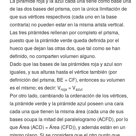
La pirámide roja y la azul cada una tiene como base una
de las dos bases del prisma, con la única limitación de
que sus vértices respectivos (cada uno en la base
contraria) no pueden estar en la misma arista vertical.
Las tres pirámides rellenan por completo el prisma,
puesto que la pirámide verde queda definida por el
hueco que dejan las otras dos, que tal como se han
definido, no comparten volumen alguno.
Dado que las bases de las pirámides roja y azul son
iguales, y sus alturas hasta el vértice también (por
definición del prisma,
BE = CF)
, entonces su volumen
es el mismo; es decir: V
= V
roja
azul
Por otro lado, cambiando la ordenación de los vértices,
la pirámide verde y la pirámide azul poseen una cara
cada una que tienen la misma área (cada una de sus
bases ocupa la mitad del paralelogramo (ACFD), por lo
que Área (ACD) = Área (CFD)), y además están en un
mismo plano. Si se considera que el otro punto que