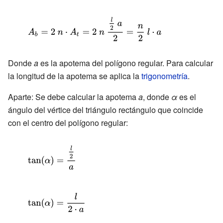
{\displaystyle
A_{b}=2\
n\cdot
Donde
a
es la apotema del polígono regular. Para calcular
A_{t}=2\ n\
la longitud de la apotema se aplica la
trigonometría
.
{\frac {{\frac
{l}{2}}\ a}
Aparte: Se debe calcular la apotema
a
, donde
α
es el
{2}}={\frac
ángulo del vértice del triángulo rectángulo que coincide
con el centro del polígono regular:
{n}{2}}\
l\cdot a}
{\displaystyle
\tan(\alpha )=
{\frac {\frac
{l}{2}}{a}}}
{\displaystyle
\tan(\alpha )=