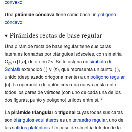
convexo
.
Una
pirámide cóncava
tiene como base un
polígono
cóncavo
.
Pirámides rectas de base regular
Una pirámide recta de base regular tiene sus caras
laterales formadas por triángulos isósceles, con simetría
C
o [1,
n
], de orden 2
n
. Se le asigna un
símbolo de
n
v
Schläfli
extendido ( ) ∨ {
n
}, que representa un punto, ( ),
unido (desplazado ortogonalmente) a un
polígono regular
,
{n}. La operación de unión crea una nueva arista entre
todos los pares de vértices (con uno de cada una de los
dos figuras, punto y polígono) unidos entre sí.
La
pirámide triangular
o
trigonal
cuyas todas sus caras
son
triángulos equiláteros
es un
tetraedro
regular
, uno de
las
sólidos platónicos
. Un caso de simetría inferior de la