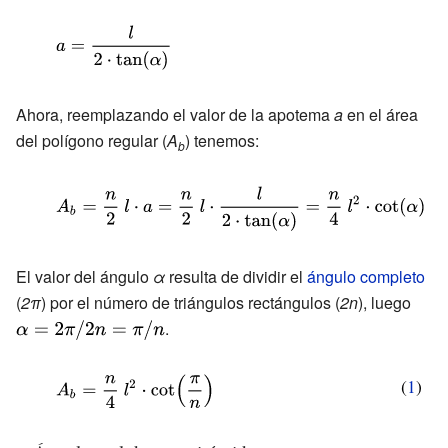
{\frac {l}
{\displaystyle
{2\cdot a}}}
a={\frac {l}
{2\cdot
Ahora, reemplazando el valor de la apotema
a
en el área
\tan(\alpha
del polígono regular (
A
) tenemos:
b
)}}}
{\displaystyle
A_{b}=
{\frac {n}
El valor del ángulo
α
resulta de dividir el
ángulo completo
{2}}\ l\cdot
(
2π
) por el número de triángulos rectángulos (
2n
), luego
{\dis
a={\frac {n}
.
\alph
{2}}\ l\cdot
/2n=\
{\frac {l}
{\displaystyle
(
1
)
{2\cdot
A_{b}=
\tan(\alpha
{\frac {n}