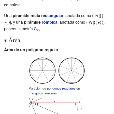
completa.
Una
pirámide recta
rectangular
, anotada como (
)∨[{
}
×{
}], y una
pirámide
rómbica
, anotada como (
)∨[{
}+{
}],
poseen simetría C
.
2v
Área
Área de un polígono regular
Partición de
polígonos regulares
en
triángulos isósceles