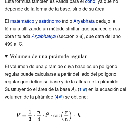
Esta fórmula también es válida para el
cono
, ya que no
{3h^{2}}}{\bigg
{3}}}
depende de la forma de la base, sino de su área.
|}_{0}^{h}}
El
matemático
y
astrónomo
indio
Aryabhata
dedujo la
fórmula utilizando un método similar, que aparece en su
obra titulada
Aryabhatiya
(sección 2.6), que data del año
499 a.
C.
Volumen de una pirámide regular
El volumen de una pirámide cuya base es un polígono
regular puede calcularse a partir del lado del polígono
regular que define su base y de la altura de la pirámide.
Sustituyendo el área de la base
A
(
1
)
en la ecuación del
b
volumen de la pirámide
(
4
)
se obtiene:
{\displaystyle
V={\frac {1}
{3}}\cdot {\frac