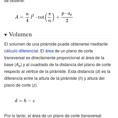
se obtiene:
{\displaystyle
A={\frac {n}
{4}}\
Volumen
l^{2}\cdot
El volumen de una pirámide puede obtenerse mediante
\cot
cálculo diferencial
. El
área
de un plano de corte
\left({\frac
transversal es directamente proporcional al área de la
{\pi }
base (
A
) y al cuadrado de la distancia del plano de corte
b
{n}}\right)+
respecto al vértice de la pirámide. Esta distancia (
d
) es la
{\frac
diferencia entre la altura de la pirámide (
h
) y altura del
{p\cdot
plano de corte (
z
).
a_{p}}{2}}}
{\displaystyle
d=h-z\,}
Por lo tanto, el área de un plano de corte transversal