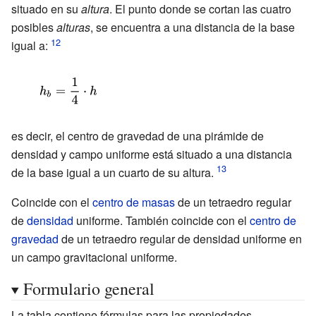
situado en su
altura
. El punto donde se cortan las cuatro
posibles
alturas
, se encuentra a una distancia de la base
igual a:
{\displaystyle
h_{b}={\frac
{1}{4}}\cdot
es decir, el centro de gravedad de una pirámide de
h}
densidad y campo uniforme está situado a una distancia
de la base igual a un cuarto de su altura.
Coincide con el
centro de masas
de un tetraedro regular
de
densidad
uniforme. También coincide con el
centro de
gravedad
de un tetraedro regular de densidad uniforme en
un campo gravitacional uniforme.
Formulario general
La tabla contiene fórmulas para las propiedades