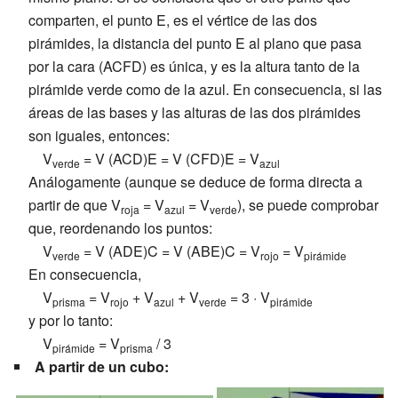
comparten, el punto E, es el vértice de las dos
pirámides, la distancia del punto E al plano que pasa
por la cara (ACFD) es única, y es la altura tanto de la
pirámide verde como de la azul. En consecuencia, si las
áreas de las bases y las alturas de las dos pirámides
son iguales, entonces:
V
= V (ACD)E = V (CFD)E = V
verde
azul
Análogamente (aunque se deduce de forma directa a
partir de que V
= V
= V
), se puede comprobar
roja
azul
verde
que, reordenando los puntos:
V
= V (ADE)C = V (ABE)C = V
= V
verde
rojo
pirámide
En consecuencia,
V
= V
+ V
+ V
= 3 · V
prisma
rojo
azul
verde
pirámide
y por lo tanto:
V
= V
/ 3
pirámide
prisma
A partir de un cubo: