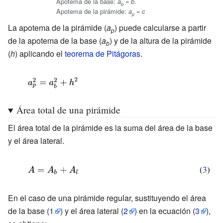
Apotema de la base:
=
.
a
b
b
Apotema de la pirámide:
=
a
c
p
La apotema de la pirámide (
a
) puede calcularse a partir
p
de la apotema de la base (
a
) y de la altura de la pirámide
b
(
h
) aplicando el
teorema de Pitágoras
.
{\displaystyle
a_{p}^{2}=a_{b}^{2}+h^{2}}
Área total de una pirámide
El área total de la pirámide es la suma del área de la base
y el área lateral.
{\displaystyle
(
3
)
A=A_{b}+A_{l}\,}
En el caso de una pirámide regular, sustituyendo el área
de la base
(
1
)
y el área lateral
(
2
)
en la ecuación
(
3
)
,