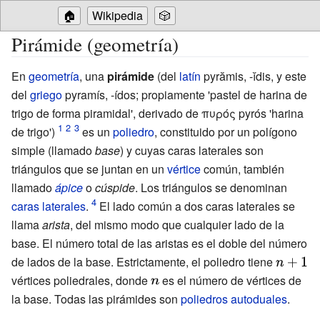
🏠
Wikipedia
🎲
Pirámide (geometría)
En
geometría
, una
pirámide
(del
latín
pyrămis, -ĭdis, y este
del
griego
pyramís, -ídos; propiamente 'pastel de harina de
trigo de forma piramidal', derivado de πυρός pyrós 'harina
de trigo')
es un
poliedro
, constituido por un polígono
simple (llamado
base
) y cuyas caras laterales son
triángulos que se juntan en un
vértice
común, también
llamado
ápice
o
cúspide
. Los triángulos se denominan
caras
laterales
.
El lado común a dos caras laterales se
llama
arista
, del mismo modo que cualquier lado de la
base. El número total de las aristas es el doble del número
de lados de la base. Estrictamente, el poliedro tiene
{\display
vértices poliedrales, donde
{\displaystyle
es el número de vértices de
n+1}
la base. Todas las pirámides son
n}
poliedros autoduales
.