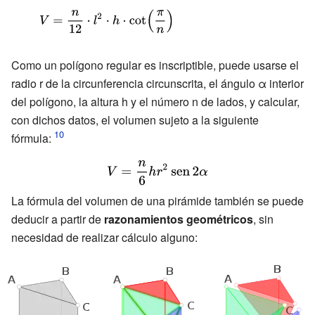
{\displaystyle
{n}{4}}\cdot
V={\frac {n}
l^{2}\cdot \cot
{12}}\cdot
\left({\frac {\pi
Como un polígono regular es inscriptible, puede usarse el
l^{2}\cdot
}
radio r de la circunferencia circunscrita, el ángulo α interior
h\cdot \cot
{n}}\right)\cdot
del polígono, la altura h y el número n de lados, y calcular,
\left({\frac
con dichos datos, el volumen sujeto a la siguiente
\ h}
fórmula:
{\pi }
{n}}\right)}
{\displaystyle V={\frac
{n}
La fórmula del volumen de una pirámide también se puede
{6}}hr^{2}\operatorname
deducir a partir de
razonamientos geométricos
, sin
{sen} 2\alpha }
necesidad de realizar cálculo alguno: