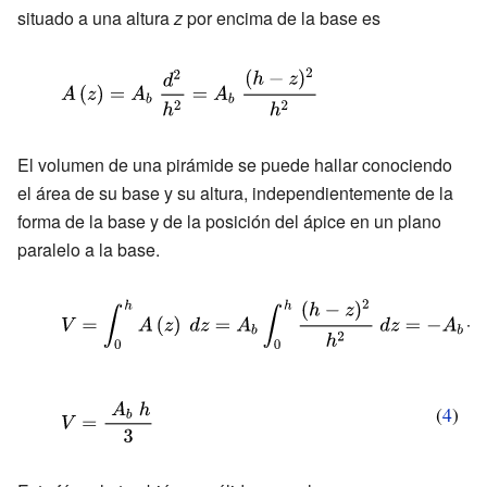
situado a una altura
z
por encima de la base es
{\displaystyle
A\left(z\right)=A_{b}\
{\frac {d^{2}}
El volumen de una pirámide se puede hallar conociendo
{h^{2}}}=A_{b}\
el área de su base y su altura, independientemente de la
{\frac {(h-z)^{2}}
forma de la base y de la posición del ápice en un plano
{h^{2}}}}
paralelo a la base.
{\displaystyle V=\int
_{0}^{h}A\left(z\right)\
dz=A_{b}\int _{0}^{h}
{\frac {(h-z)^{2}}
{\displaystyle
(
4
)
{h^{2}}}\ dz=-A_{b}
V={\frac {\
{\frac {(h-z)^{3}}
A_{b}\ h}