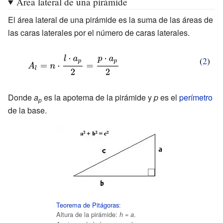
Área lateral de una pirámide
)}}={\frac
{4}}\
El área lateral de una pirámide es la suma de las áreas de
{n}{4}}\
l^{2}\cdot
las caras laterales por el número de caras laterales.
l^{2}\cdot
\cot
\cot(\alpha )}
\left({\frac
{\displaystyle
(
2
)
{\pi }
A_{l}=n\cdot
{n}}\right)}
{\frac {l\cdot
Donde
a
es la apotema de la pirámide y
p
es el
perímetro
p
a_{p}}{2}}=
de la base.
{\frac {p\cdot
a_{p}}{2}}}
Teorema de Pitágoras
:
Altura de la pirámide:
=
.
h
a