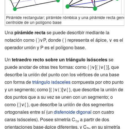
Pirámide rectangular; pirámide rómbica y una pirámide recta general
centroide de un polígono base
Una
pirámide recta
se puede describir mediante la
notación como (
)∨P, donde (
) representa el ápice, ∨ es el
operador unión y P es el polígono base.
Un
tetraedro recto sobre un triángulo isósceles
se
puede anotar de otras tres formas: como (
)∨[(
)∨{
}], que
describe la unión del punto con los vértices de una base
con forma de
triángulo isósceles
compuesta por otro punto
y un segmento; como [(
)∨(
)]∨{
}, que describe la unión de
dos puntos que a su vez se unen con un segmento; o
como {
}∨{
}, que describe la unión de dos segmentos
ortogonales entre sí (un
disfenoide digonal
con cuatro
caras isósceles). Posee simetría C
a partir de dos
1v
orientaciones base-ápice diferentes, y C
en su simetría
2v