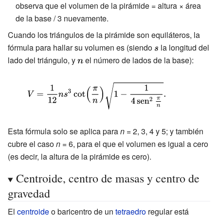
observa que el volumen de la pirámide = altura × área
de la base / 3 nuevamente.
Cuando los triángulos de la pirámide son equiláteros, la
fórmula para hallar su volumen es (siendo
{\displaystyle
la longitud del
lado del triángulo, y
{\displaystyle
el número de lados de la base):
s}
n}
{\displaystyle
V={\frac {1}
{12}}ns^{3}\cot
\left({\frac {\pi }
Esta fórmula solo se aplica para
n
= 2, 3, 4 y 5; y también
cubre el caso
n
= 6, para el que el volumen es igual a cero
{n}}\right){\sqrt
(es decir, la altura de la pirámide es cero).
{1-{\frac {1}
{4\operatorname
Centroide, centro de masas y centro de
{sen} ^{2}
gravedad
{\tfrac {\pi }
El
centroide
o baricentro de un
tetraedro
regular está
{n}}}}}}.}