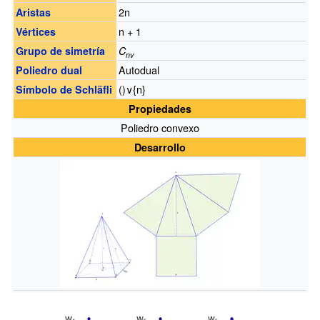
2n
Aristas
n + 1
Vértices
Grupo de simetría
C
nv
Autodual
Poliedro dual
()∨{n}
Símbolo de Schläfli
Propiedades
Poliedro convexo
Desarrollo