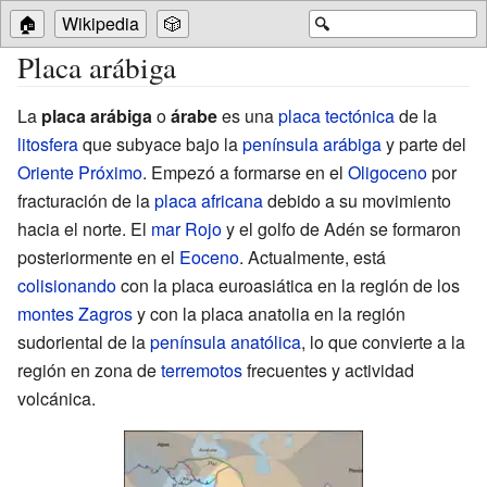
🏠
Wikipedia
🎲
🔍
Placa arábiga
La
placa arábiga
o
árabe
es una
placa tectónica
de la
litosfera
que subyace bajo la
península arábiga
y parte del
Oriente Próximo
. Empezó a formarse en el
Oligoceno
por
fracturación de la
placa africana
debido a su movimiento
hacia el norte. El
mar Rojo
y el golfo de Adén se formaron
posteriormente en el
Eoceno
. Actualmente, está
colisionando
con la placa euroasiática en la región de los
montes Zagros
y con la placa anatolia en la región
sudoriental de la
península anatólica
, lo que convierte a la
región en zona de
terremotos
frecuentes y actividad
volcánica.