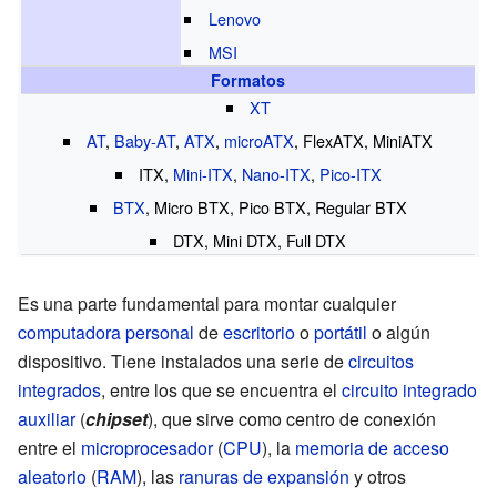
Lenovo
MSI
Formatos
XT
AT
,
Baby-AT
,
ATX
,
microATX
, FlexATX, MiniATX
ITX
,
Mini-ITX
,
Nano-ITX
,
Pico-ITX
BTX
, Micro BTX, Pico BTX, Regular BTX
DTX, Mini DTX, Full DTX
Es una parte fundamental para montar cualquier
computadora personal
de
escritorio
o
portátil
o algún
dispositivo. Tiene instalados una serie de
circuitos
integrados
, entre los que se encuentra el
circuito integrado
auxiliar
(
chipset
), que sirve como centro de conexión
entre el
microprocesador
(
CPU
), la
memoria de acceso
aleatorio
(
RAM
), las
ranuras de expansión
y otros