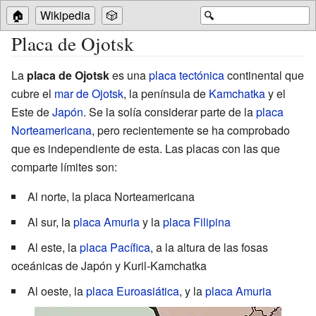
🏠
Wikipedia
🎲
🔍
Placa de Ojotsk
La
placa de Ojotsk
es una
placa tectónica
continental que
cubre el
mar de Ojotsk
, la península de
Kamchatka
y el
Este de
Japón
. Se la solía considerar parte de la
placa
Norteamericana
, pero recientemente se ha comprobado
que es independiente de esta. Las placas con las que
comparte límites son:
Al norte, la placa Norteamericana
Al sur, la
placa Amuria
y la
placa Filipina
Al este, la
placa Pacífica
, a la altura de las fosas
oceánicas de Japón y Kuril-Kamchatka
Al oeste, la
placa Euroasiática
, y la
placa Amuria