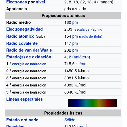
Electrones
por
nivel
2, 8, 18, 32, 18, 4 (imagen)
Apariencia
gris azulado
Propiedades atómicas
Radio medio
180
pm
Electronegatividad
2,33
(
escala de Pauling
)
Radio atómico
154
pm
(calc)
(
radio de Bohr
)
Radio covalente
147
pm
Radio de van der Waals
202
pm
Estado(s) de oxidación
4
,
2
(
anfótero
)
1.ª
715,6
kJ/mol
energía de ionización
2.ª
1450,5
kJ/mol
energía de ionización
3.ª
3081,5
kJ/mol
energía de ionización
4.ª
4083
kJ/mol
energía de ionización
5.ª
6640
kJ/mol
energía de ionización
Líneas espectrales
Propiedades físicas
Estado ordinario
Sólido
3
Densidad
11340
kg/m