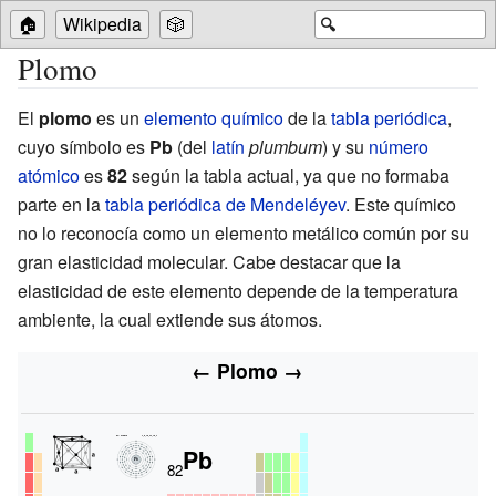
🏠
Wikipedia
🎲
🔍
Plomo
El
plomo
es un
elemento químico
de la
tabla periódica
,
cuyo símbolo es
Pb
(del
latín
plumbum
) y su
número
atómico
es
82
según la tabla actual, ya que no formaba
parte en la
tabla periódica de Mendeléyev
. Este químico
no lo reconocía como un elemento metálico común por su
gran elasticidad molecular. Cabe destacar que la
elasticidad de este elemento depende de la temperatura
ambiente, la cual extiende sus átomos.
←
Plomo
→
Pb
82