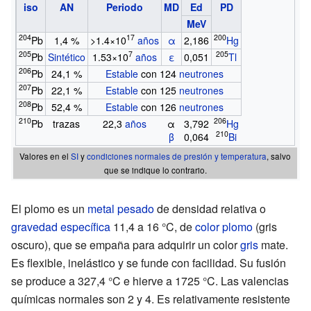
iso
AN
Periodo
MD
Ed
PD
MeV
204
17
200
Pb
1,4
%
>1.4×10
años
α
2,186
Hg
205
7
205
Pb
Sintético
1.53×10
años
ε
0,051
Tl
206
Pb
24,1
%
Estable
con 124
neutrones
207
Pb
22,1
%
Estable
con 125
neutrones
208
Pb
52,4
%
Estable
con 126
neutrones
210
206
Pb
trazas
22,3
años
α
3,792
Hg
210
β
0,064
Bi
Valores en el
SI
y
condiciones normales de presión y temperatura
, salvo
que se indique lo contrario.
El plomo es un
metal pesado
de densidad relativa o
gravedad específica
11,4 a 16
°C, de
color plomo
(gris
oscuro), que se empaña para adquirir un color
gris
mate.
Es flexible, inelástico y se funde con facilidad. Su fusión
se produce a 327,4
°C e hierve a 1725
°C. Las valencias
químicas normales son 2 y 4. Es relativamente resistente