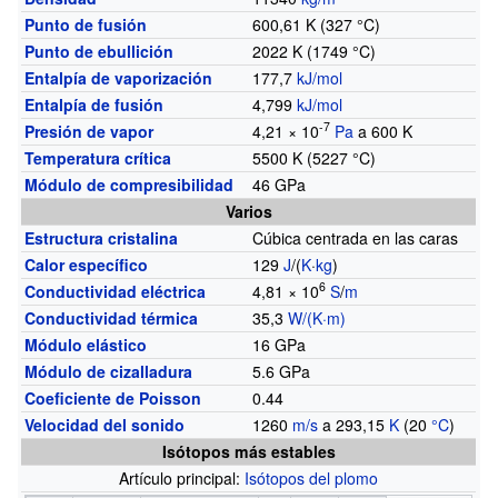
Punto de fusión
600,61
K (327
°C)
Punto de ebullición
2022
K (1749
°C)
Entalpía de vaporización
177,7
kJ/mol
Entalpía de fusión
4,799
kJ/mol
-7
Presión de vapor
4,21 × 10
Pa
a 600 K
Temperatura crítica
5500
K (5227
°C)
Módulo de compresibilidad
46
GPa
Varios
Estructura cristalina
Cúbica centrada en las caras
Calor específico
129
J
/(
K
·
kg
)
6
Conductividad eléctrica
4,81 × 10
S
/
m
Conductividad térmica
35,3
W/(K·m)
Módulo elástico
16
GPa
Módulo de cizalladura
5.6
GPa
Coeficiente de Poisson
0.44
Velocidad del sonido
1260
m/s
a 293,15
K
(20
°C
)
Isótopos más estables
Artículo principal:
Isótopos del plomo