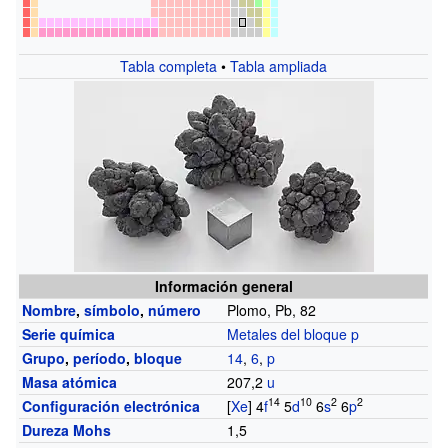
Tabla completa
•
Tabla ampliada
Información general
Nombre
,
símbolo
,
número
Plomo, Pb, 82
Serie química
Metales del bloque p
Grupo
,
período
,
bloque
14
,
6
,
p
Masa atómica
207,2
u
14
10
2
2
Configuración electrónica
[
Xe
] 4
f
5
d
6
s
6
p
Dureza Mohs
1,5