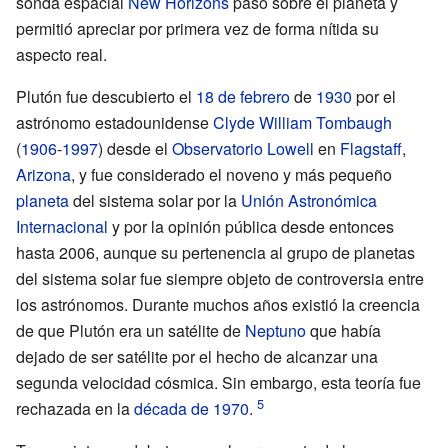
sonda espacial
New Horizons
pasó sobre el planeta y
permitió apreciar por primera vez de forma nítida su
aspecto real.
Plutón fue descubierto el
18 de febrero
de
1930
por el
astrónomo estadounidense
Clyde William Tombaugh
(
1906
-
1997
) desde el
Observatorio Lowell
en
Flagstaff
,
Arizona
, y fue considerado el noveno y más pequeño
planeta
del sistema solar por la
Unión Astronómica
Internacional
y por la opinión pública desde entonces
hasta 2006, aunque su pertenencia al grupo de planetas
del sistema solar fue siempre objeto de controversia entre
los astrónomos. Durante muchos años existió la creencia
de que Plutón era un satélite de
Neptuno
que había
dejado de ser satélite por el hecho de alcanzar una
segunda velocidad cósmica. Sin embargo, esta teoría fue
rechazada en la
década de 1970
.