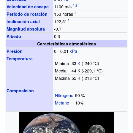
1100
m/s
Velocidad de escape
153
horas
Periodo de rotación
122,5°
Inclinación axial
-0.7
Magnitud absoluta
0,3
Albedo
Características atmosféricas
0 - 0,01
kPa
Presión
Temperatura
Mínima
33
K
(-240
°C)
Media
44 K (-229,1
°C)
Máxima
55 K (-218
°C)
Composición
Nitrógeno
90
%
Metano
10%