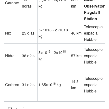
Caronte
horas
kg
km
Observatory
Flagstaff
Station
Telescopio
5×1016 - 2×1018
Nix
25 días
46 km
espacial
kg
Hubble
Telescopio
16
18
5×10
- 2×10
Hidra
38 días
57 km
espacial
kg
Hubble
Telescopio
14,5
16
Cerbero
31 días
1,65x10
kg
espacial
km
Hubble