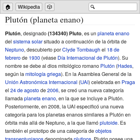
🏠
Wikipedia
🎲
🔍
Plutón (planeta enano)
Plutón
, designado
(134340)
Pluto
, es un
planeta enano
del
sistema solar
situado a continuación de la órbita de
Neptuno
, descubierto por
Clyde Tombaugh
el
18 de
febrero
de
1930
(véase
Día Internacional de Plutón
). Su
nombre se debe al dios mitológico romano
Plutón
(
Hades
,
según la
mitología griega
). En la Asamblea General de la
Unión Astronómica Internacional
(
UAI
) celebrada en
Praga
el
24 de agosto
de
2006
, se creó una nueva categoría
llamada
planeta enano
, en la que se incluye a Plutón.
Posteriormente, en 2008, la UAI especificó una nueva
categoría para los planetas enanos similares a Plutón en
órbita más allá de Neptuno, a la que llamó
plutoide
. Es
también el prototipo de una categoría de
objetos
transneptunianos
denominada
plutinos
. Plutón posee una