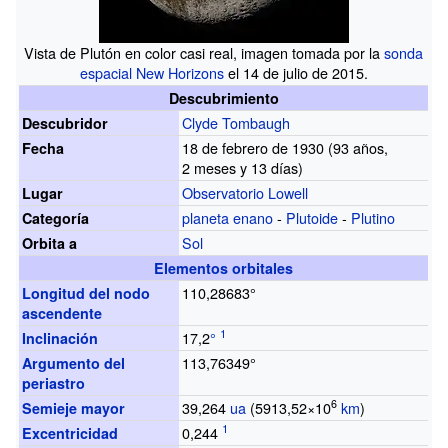
Vista de Plutón en color casi real, imagen tomada por la
sonda
espacial
New Horizons
el 14 de julio de 2015.
Descubrimiento
Clyde Tombaugh
Descubridor
18 de febrero de 1930 (93
años,
Fecha
2
meses y 13
días)
Observatorio Lowell
Lugar
planeta enano
-
Plutoide
-
Plutino
Categoría
Sol
Orbita a
Elementos orbitales
110,28683°
Longitud del nodo
ascendente
17,2
°
Inclinación
113,76349°
Argumento del
periastro
6
39,264
ua
(5913,52×10
km
)
Semieje mayor
0,244
Excentricidad