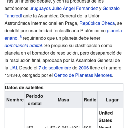
Tras un intenso debate, y con la propuesta de los
astrónomos
uruguayos
Julio Ángel Fernández
y
Gonzalo
Tancredi
ante la Asamblea General de la Unión
Astronómica Internacional en Praga,
República Checa
, se
decidió por unanimidad reclasificar a Plutón como
planeta
enano
,
requiriendo que un planeta debe tener
dominancia orbital
. Se propuso su clasificación como
planeta en el borrador de resolución, pero desapareció de
la resolución final, aprobada por la Asamblea General de
la
UAI
. Desde el
7 de septiembre
de
2006
tiene el número
134340, otorgado por el
Centro de Planetas Menores
.
Datos de satelites
Periodo
Nombre
Masa
Radio
Lugar
orbital
United
States
153
(1,52±0,06)×1021
606
Naval