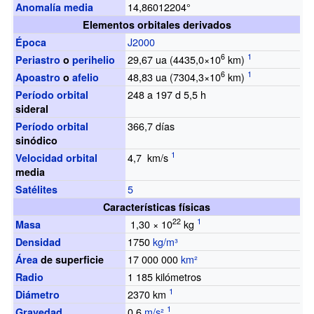
14,86012204°
Anomalía media
Elementos orbitales derivados
J2000
Época
6
29,67
ua (4435,0×10
km)
Periastro
o
perihelio
6
48,83
ua (7304,3×10
km)
Apoastro
o
afelio
248
a
197
d
5,5
h
Período orbital
sideral
366,7 días
Período orbital
sinódico
4,7
km/s
Velocidad orbital
media
5
Satélites
Características físicas
22
1,30
×
10
kg
Masa
1750
kg/m³
Densidad
17 000 000
km²
Área
de superficie
1
185 kilómetros
Radio
2370
km
Diámetro
0,6
m/s²
Gravedad