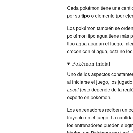
Cada pokémon tiene una cantid
por su
tipo
o elemento (por eje
Los pokémon también se ordenan
pokémon tipo agua tiene más pr
tipo agua apagan el fuego, mien
crecen con el agua, esta no le
Pokémon inicial
Uno de los aspectos constante
al iniciarse el juego, los jug
Local
(esto depende de la regi
experto en pokémon.
Los entrenadores reciben un po
trayecto en el juego. La cantid
los entrenadores pueden elegir 
hierba. (un Pokémon por tipo).