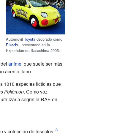
Automóvil
Toyota
decorado como
Pikachu
, presentado en la
Exposición de Sasashima 2005.
del
anime
, que suele ser más
n acento llano.
as 1010 especies ficticias que
os Pokémon
. Como voz
 pluralizaría según la RAE en
-
ón y colección de insectos.