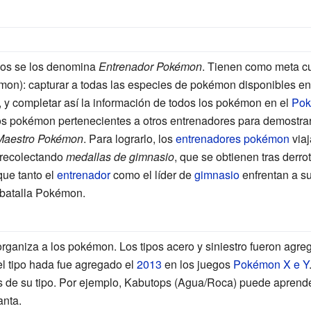
egos se los denomina
Entrenador Pokémon
. Tienen como meta cu
on): capturar a todas las especies de pokémon disponibles en l
 y completar así la información de todos los pokémon en el
Pok
ros pokémon pertenecientes a otros entrenadores para demostrar 
Maestro Pokémon
. Para lograrlo, los
entrenadores pokémon
viaj
recolectando
medallas de gimnasio
, que se obtienen tras derro
que tanto el
entrenador
como el líder de
gimnasio
enfrentan a s
 batalla Pokémon.
organiza a los pokémon. Los tipos acero y siniestro fueron agr
el tipo hada fue agregado el
2013
en los juegos
Pokémon X e Y
los de su tipo. Por ejemplo, Kabutops (Agua/Roca) puede apren
anta.