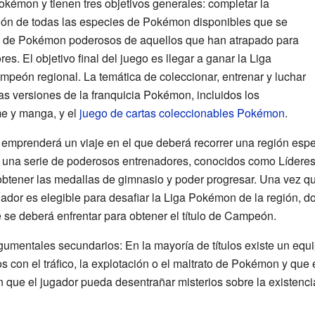
kémon y tienen tres objetivos generales: completar la
ión de todas las especies de Pokémon disponibles que se
o de Pokémon poderosos de aquellos que han atrapado para
es. El objetivo final del juego es llegar a ganar la Liga
mpeón regional. La temática de coleccionar, entrenar y luchar
as versiones de la franquicia Pokémon, incluidos los
me y manga, y el
juego de cartas coleccionables Pokémon
.
or emprenderá un viaje en el que deberá recorrer una región es
 una serie de poderosos entrenadores, conocidos como Líderes
obtener las medallas de gimnasio y poder progresar. Una vez q
nador es elegible para desafiar la Liga Pokémon de la región, d
 se deberá enfrentar para obtener el título de Campeón.
gumentales secundarios: En la mayoría de títulos existe un equ
 con el tráfico, la explotación o el maltrato de Pokémon y que e
n que el jugador pueda desentrañar misterios sobre la existen