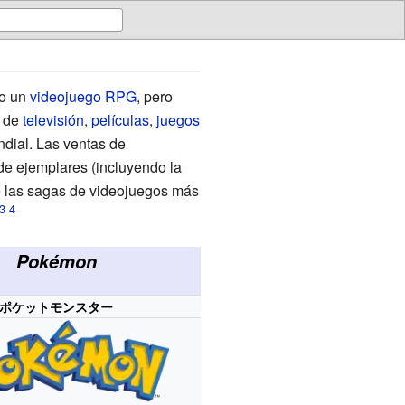
o un
videojuego
RPG
, pero
s de
televisión
,
películas
,
juegos
ndial. Las ventas de
e ejemplares (incluyendo la
e las sagas de videojuegos más
Pokémon
ポケットモンスター