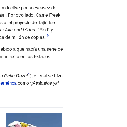
en declive por la escasez de
til. Por otro lado, Game Freak
o, el proyecto de Tajiri fue
rs Aka and Midori
("Red" y
ca de millón de copias.
ebido a que había una serie de
n un éxito en los Estados
n Getto Daze!
)
, el cual se hizo
?
oamérica
como “
¡Atrápalos ya!
”