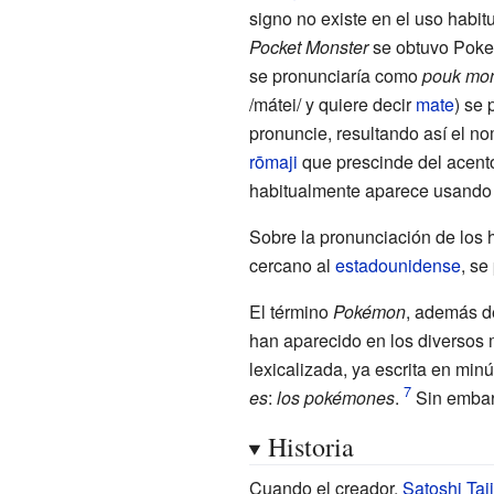
signo no existe en el uso habit
Pocket Monster
se obtuvo Poke-
se pronunciaría como
pouk mo
/mátei/ y quiere decir
mate
) se 
pronuncie, resultando así el 
rōmaji
que prescinde del acent
habitualmente aparece usando t
Sobre la pronunciación de los
cercano al
estadounidense
, se
El término
Pokémon
, además de
han aparecido en los diversos 
lexicalizada, ya escrita en min
es
:
los pokémones
.
Sin embarg
Historia
Cuando el creador,
Satoshi Taji