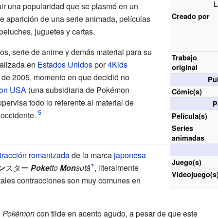
L
uir una popularidad que se plasmó en un
Creado por
te aparición de una serie animada, películas
eluches, juguetes y cartas.
os, serie de anime y demás material para su
Trabajo
ealizada en
Estados Unidos
por
4Kids
original
 de 2005, momento en que decidió no
Pu
on USA
(una subsidiaria de Pokémon
Cómic(s)
ervisa todo lo referente al material de
P
occidente.
Película(s)
Series
animadas
tracción
romanizada
de la marca
japonesa
Juego(s)
ン
スター
Poke
tto
Mon
sutā
, literalmente
?
Videojuego(s
tales contracciones son muy comunes en
e
Pokémon
con tilde en acento agudo, a pesar de que este