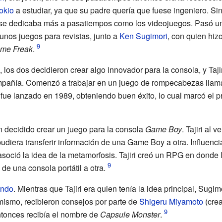
okio
a estudiar, ya que su padre quería que fuese ingeniero. Sin
 se dedicaba más a pasatiempos como los videojuegos. Pasó un ti
nos juegos para revistas, junto a
Ken Sugimori
, con quien hiz
me Freak
.
, los dos decidieron crear algo innovador para la consola, y Ta
ompañía. Comenzó a trabajar en un juego de rompecabezas lla
l fue lanzado en 1989, obteniendo buen éxito, lo cual marcó el pri
n decidido crear un juego para la consola
Game Boy
. Tajiri al v
udiera transferir información de una Game Boy a otra. Influen
i asoció la idea de la metamorfosis. Tajiri creó un RPG en donde
de una consola portátil a otra.
endo
. Mientras que Tajiri era quien tenía la idea principal, Sugi
mismo, recibieron consejos por parte de
Shigeru Miyamoto
(cre
ntonces recibía el nombre de
Capsule Monster
.