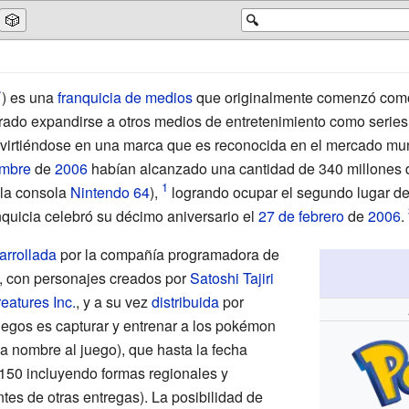
🎲
🔍
)
es una
franquicia de medios
que originalmente comenzó com
?
rado expandirse a otros medios de entretenimiento como serie
onvirtiéndose en una marca que es reconocida en el mercado mu
embre
de
2006
habían alcanzado una cantidad de 340 millones d
la consola
Nintendo 64
),
logrando ocupar el segundo lugar d
quicia celebró su décimo aniversario el
27 de febrero
de
2006
.
arrollada
por la compañía programadora de
, con personajes creados por
Satoshi Tajiri
eatures Inc.
, y a su vez
distribuida
por
juegos es capturar y entrenar a los pokémon
a nombre al juego), que hasta la fecha
150 incluyendo formas regionales y
es de otras entregas). La posibilidad de