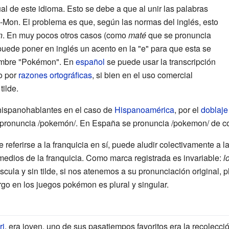
ual de este idioma. Esto se debe a que al unir las palabras
Mon. El problema es que, según las normas del inglés, esto
n
. En muy pocos otros casos (como
maté
que se pronuncia
puede poner en inglés un acento en la "e" para que esta se
nombre "Pokémon". En
español
se puede usar la transcripción
o por
razones ortográficas
, si bien en el uso comercial
ilde.
 hispanohablantes en el caso de
Hispanoamérica
, por el
doblaje
 pronuncia /pokemón/. En España se pronuncia /pokemon/ de co
 referirse a la franquicia en sí, puede aludir colectivamente a l
medios de la franquicia. Como marca registrada es invariable:
l
úscula y sin tilde, si nos atenemos a su pronunciación original,
o en los juegos pokémon es plural y singular.
ri
, era joven, uno de sus pasatiempos favoritos era la recolecci