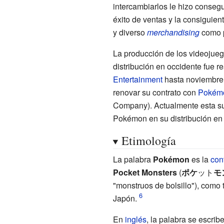
intercambiarlos le hizo conseg
éxito de ventas y la consiguien
y diverso
merchandising
como p
La producción de los videojueg
distribución en occidente fue r
Entertainment
hasta noviembre
renovar su contrato con
Pokém
Company). Actualmente esta sup
Pokémon en su distribución en 
Etimología
La palabra
Pokémon
es la
con
Pocket Monsters
(
ポケ
ット
モ
"monstruos de bolsillo")
, como 
Japón.
En
inglés
, la palabra se escrib