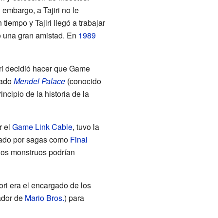
 embargo, a Tajiri no le
empo y Tajiri llegó a trabajar
o una gran amistad. En
1989
jiri decidió hacer que Game
mado
Mendel Palace
(conocido
ncipio de la historia de la
er el
Game Link Cable
, tuvo la
ciado por sagas como
Final
 los monstruos podrían
mori era el encargado de los
ador de
Mario Bros.
) para