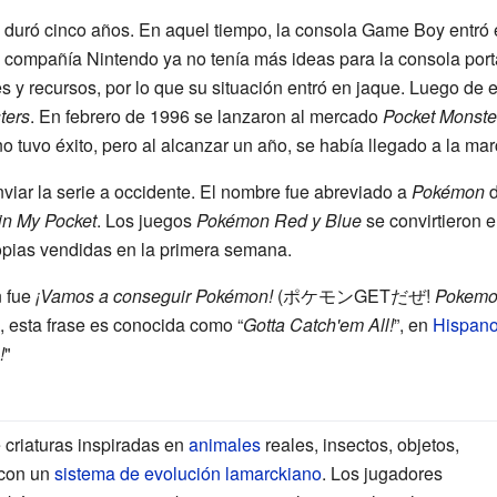
 duró cinco años. En aquel tiempo, la consola Game Boy entró 
 compañía Nintendo ya no tenía más ideas para la consola portá
 y recursos, por lo que su situación entró en jaque. Luego de est
ters
. En febrero de 1996 se lanzaron al mercado
Pocket Monste
no tuvo éxito, pero al alcanzar un año, se había llegado a la mar
nviar la serie a occidente. El nombre fue abreviado a
Pokémon
d
in My Pocket
. Los juegos
Pokémon Red y Blue
se convirtieron e
pias vendidas en la primera semana.
n fue
¡Vamos a conseguir Pokémon!
(
ポケモンGETだぜ!
Pokemo
, esta frase es conocida como “
Gotta Catch'em All!
”, en
Hispan
!
"
criaturas inspiradas en
animales
reales, insectos, objetos,
 con un
sistema de evolución
lamarckiano
. Los jugadores