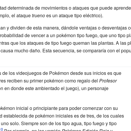
ad determinada de movimientos o ataques que puede aprender.
mplo, el ataque
trueno
es un ataque tipo eléctrico).
 y dividen de esta manera, dándole ventajas o desventajas co
obabilidad de vencer a un pokémon tipo fuego, que uno tipo pl
tras que los ataques de tipo fuego queman las plantas. A las pl
s causa mucho daño. Esta secuencia, se compararía con el pop
s de los videojuegos de Pokémon desde sus inicios es que
adores reciben su primer pokémon como regalo del
Profesor
ón en donde este ambientado el juego), un personaje
kémon inicial o principiante para poder comenzar con su
ad establecida de pokémon iniciales es de tres, de los cuales
uno solo. Siempre son de los tipo agua, tipo fuego y tipo
Por ejemplo, en las versión
Pokémon Edición Roja
y