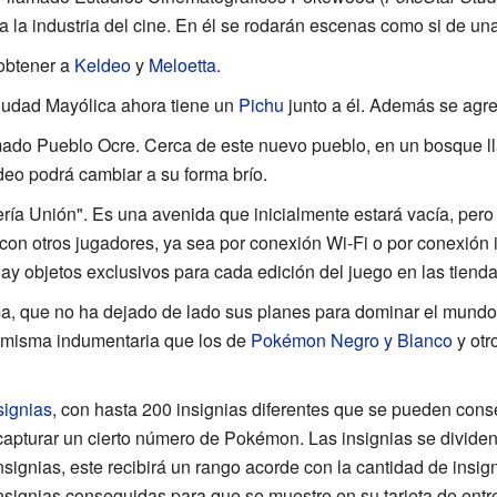
la industria del cine. En él se rodarán escenas como si de una 
 obtener a
Keldeo
y
Meloetta
.
udad Mayólica ahora tiene un
Pichu
junto a él. Además se agr
mado Pueblo Ocre. Cerca de este nuevo pueblo, en un bosque 
eo podrá cambiar a su forma brío.
ería Unión". Es una avenida que inicialmente estará vacía, pero
n otros jugadores, ya sea por conexión Wi-Fi o por conexión i
ay objetos exclusivos para cada edición del juego en las tienda
, que no ha dejado de lado sus planes para dominar el mundo.
 misma indumentaria que los de
Pokémon Negro y Blanco
y otr
signias
, con hasta 200 insignias diferentes que se pueden conse
capturar un cierto número de Pokémon. Las insignias se divide
signias, este recibirá un rango acorde con la cantidad de insig
nsignias conseguidas para que se muestre en su tarjeta de entr