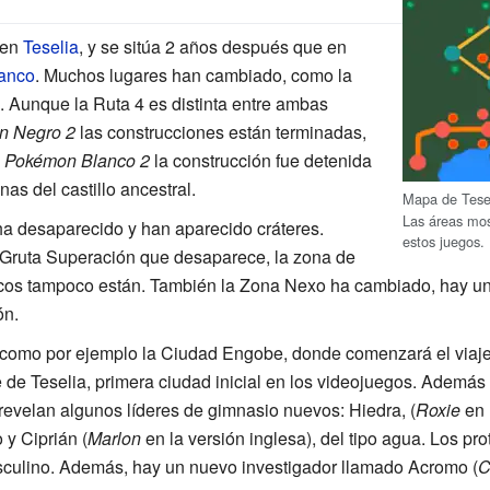
 en
Teselia
, y se sitúa 2 años después que en
anco
. Muchos lugares han cambiado, como la
os. Aunque la Ruta 4 es distinta entre ambas
n Negro 2
las construcciones están terminadas,
n
Pokémon Blanco 2
la construcción fue detenida
nas del castillo ancestral.
Mapa de Tese
Las áreas mos
ha desaparecido y han aparecido cráteres.
estos juegos.
Gruta Superación que desaparece, la zona de
ficos tampoco están. También la Zona Nexo ha cambiado, hay un
ón.
como por ejemplo la Ciudad Engobe, donde comenzará el viaje 
e de Teselia, primera ciudad inicial en los videojuegos. Adem
evelan algunos líderes de gimnasio nuevos: Hiedra, (
Roxie
en 
 y Ciprián (
Marlon
en la versión inglesa), del tipo agua. Los pro
sculino. Además, hay un nuevo investigador llamado Acromo (
C