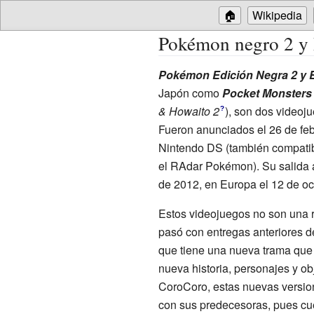
🏠
Wikipedia
Pokémon negro 2 y
Pokémon Edición Negra 2 y E
Japón como
Pocket Monsters 
& Howaito 2
)
, son dos videoj
?
Fueron anunciados el 26 de fe
Nintendo DS (también compatibl
el RAdar Pokémon). Su salida a
de 2012, en Europa el 12 de oc
Estos videojuegos no son una 
pasó con entregas anteriores 
que tiene una nueva trama que 
nueva historia, personajes y ob
CoroCoro, estas nuevas versio
con sus predecesoras, pues cue