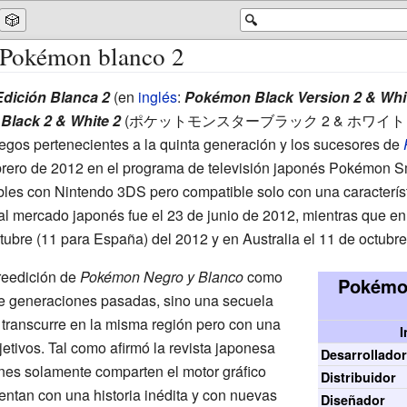
🎲
🔍
 Pokémon blanco 2
dición Blanca 2
(en
inglés
:
Pokémon Black Version 2 & Whit
Black 2 & White 2
(
ポケットモンスターブラック 2 & ホワイト
uegos pertenecientes a la quinta generación y los sucesores de
brero de 2012 en el programa de televisión japonés Pokémon S
es con Nintendo 3DS pero compatible solo con una característ
l mercado japonés fue el 23 de junio de 2012, mientras que en 
tubre (11 para España) del 2012 y en Australia el 11 de octubr
reedición de
Pokémon Negro y Blanco
como
Pokémon
de generaciones pasadas, sino una secuela
transcurre en la misma región pero con una
I
jetivos. Tal como afirmó la revista japonesa
Desarrollado
nes solamente comparten el motor gráfico
Distribuidor
ntan con una historia inédita y con nuevas
Diseñador