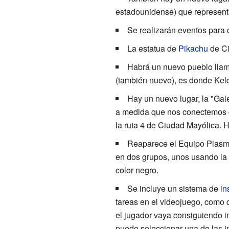
estadounidense) que representa 
Se realizarán eventos para
La estatua de
Pikachu
de Ci
Habrá un nuevo pueblo lla
(también nuevo), es donde Keld
Hay un nuevo lugar, la "Gal
a medida que nos conectemos co
la ruta 4 de Ciudad Mayólica. H
Reaparece el Equipo Plasma
en dos grupos, unos usando la
color negro.
Se incluye un sistema de
in
tareas en el videojuego, como 
el jugador vaya consiguiendo in
puede seleccionar una de las i