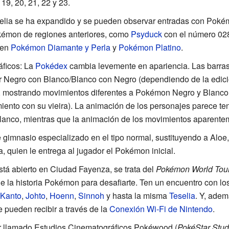
19, 20, 21, 22 y 23.
elia se ha expandido y se pueden observar entradas con Poké
kémon de regiones anteriores, como
Psyduck
con el número 02
 en
Pokémon Diamante y Perla
y
Pokémon Platino
.
áficos: La
Pokédex
cambia levemente en apariencia. Las barras
r Negro con Blanco/Blanco con Negro (dependiendo de la edició
mostrando movimientos diferentes a Pokémon Negro y Blanco 
ento con su vieira). La animación de los personajes parece te
anco, mientras que la animación de los movimientos aparente
 gimnasio especializado en el tipo normal, sustituyendo a Aloe,
a, quien le entrega al jugador el Pokémon inicial.
stá abierto en Ciudad Fayenza, se trata del
Pokémon World Tou
 la historia Pokémon para desafiarte. Ten un encuentro con los
Kanto
,
Johto
,
Hoenn
,
Sinnoh
y hasta la misma
Teselia
. Y, adem
 pueden recibir a través de la
Conexión Wi-Fi de Nintendo
.
r llamado Estudios Cinematográficos Pokéwood (
PokéStar Stud