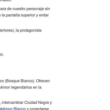
cara de nuestro personaje sin
 la pantalla superior y evitar
riores), la protagonista
án.
nco (Bosque Blanco). Ofrecen
okémon legendarios en la
o, intercambiar Ciudad Negra y
okémon Blanco
y conectarse