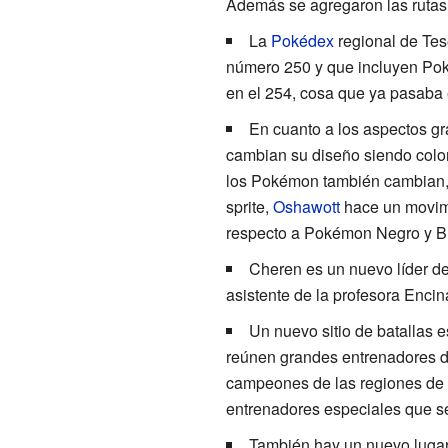
Además se agregaron las rutas 
La
Pokédex
regional de Tes
número 250 y que incluyen Po
en el 254, cosa que ya pasaba
En cuanto a los aspectos gr
cambian su diseño siendo colo
los Pokémon también cambian, 
sprite,
Oshawott
hace un movimi
respecto a Pokémon Negro y Bl
Cheren es un nuevo líder de
asistente de la profesora Encin
Un nuevo sitio de batallas e
reúnen grandes entrenadores de
campeones de las regiones de
entrenadores especiales que se
También hay un nuevo luga