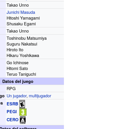
Takao Unno
Junichi Masuda
Hitoshi Yamagami
Shusaku Egami
Takao Unno
Toshinobu Matsumiya
Suguru Nakatsui
Hiroto Ito
Hikaru Yoshikawa
Go Ichinose
Hitomi Sato
Teruo Taniguchi
Datos del juego
RPG
Un jugador
,
multijugador
ego
es
ESRB
PEGI
CERO
Datos del software