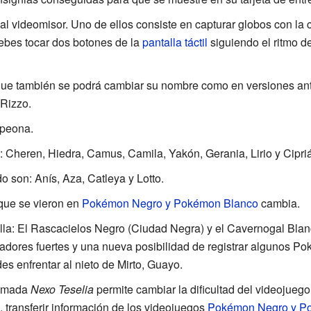
al videomisor. Uno de ellos consiste en capturar globos con la 
debes tocar dos botones de la
pantalla táctil
siguiendo el ritmo de
nque también se podrá cambiar su nombre como en versiones ante
 Rizzo.
mpeona.
: Cheren, Hiedra, Camus, Camila, Yakón, Gerania, Lirio y Cipri
 son: Anís, Aza, Catleya y Lotto.
que se vieron en
Pokémon Negro y Pokémon Blanco
cambia.
lla: El Rascacielos Negro (Ciudad Negra) y el Cavernogal Bla
nadores fuertes y una nueva posibilidad de registrar algunos P
des enfrentar al nieto de Mirto, Guayo.
lamada
Nexo Teselia
permite cambiar la dificultad del videojueg
 transferir información de los videojuegos
Pokémon Negro y P