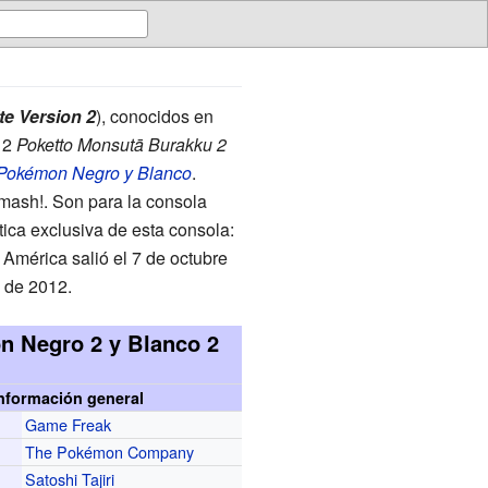
e Version 2
), conocidos en
 2
Poketto Monsutā Burakku 2
Pokémon Negro y Blanco
.
mash!. Son para la consola
ica exclusiva de esta consola:
América salió el 7 de octubre
e de 2012.
 Negro 2 y Blanco 2
nformación general
Game Freak
r
The Pokémon Company
Satoshi Tajiri