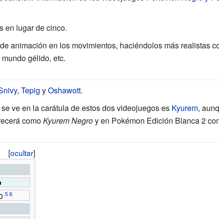
s en lugar de cinco.
de animación en los movimientos, haciéndolos más realistas c
, mundo gélido, etc.
Snivy
,
Tepig
y
Oshawott
.
se ve en la carátula de estos dos videojuegos es
Kyurem
, aunq
recerá como
Kyurem Negro
y en Pokémon Edición Blanca 2 c
[
ocultar
]
n
0