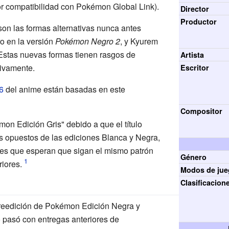
r compatibilidad con Pokémon Global Link).
Director
Productor
on las formas alternativas nunca antes
o en la versión
Pokémon Negro 2
, y Kyurem
 Estas nuevas formas tienen rasgos de
Artista
ivamente.
Escritor
6
del anime están basadas en este
Compositor
on Edición Gris" debido a que el título
s opuestos de las ediciones Blanca y Negra,
res que esperan que sigan el mismo patrón
Género
riores.
Modos de ju
Clasificacion
reedición de Pokémon Edición Negra y
pasó con entregas anteriores de