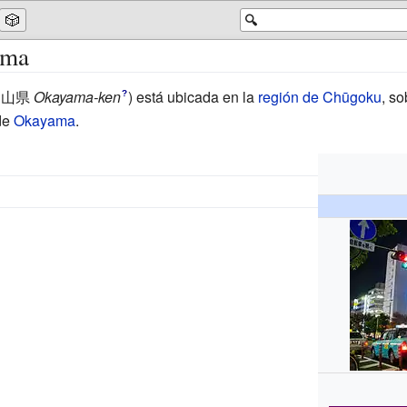
🎲
🔍
ama
岡山県
Okayama-ken
)
está ubicada en la
región de Chūgoku
, so
?
de
Okayama
.