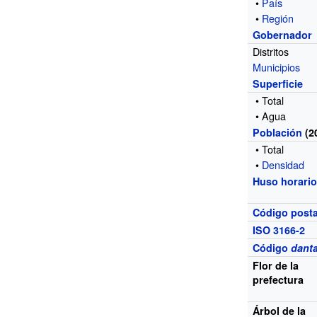
•
País
•
Región
Gobernador
Distritos
Municipios
Superficie
• Total
• Agua
Población
(2
• Total
•
Densidad
Huso horari
Código posta
ISO 3166-2
Código
danta
Flor de la
prefectura
Árbol de la