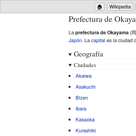
🏠
Wikipedia
Prefectura de Okay
La
prefectura de Okayama
(
Japón
. La
capital
es la ciudad 
Geografía
Ciudades
Akaiwa
Asakuchi
Bizen
Ibara
Kasaoka
Kurashiki