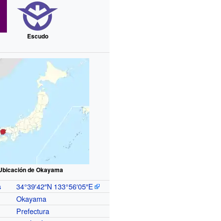
Escudo
Ubicación de Okayama
34°39′42″N
133°56′05″E
s
Okayama
Prefectura