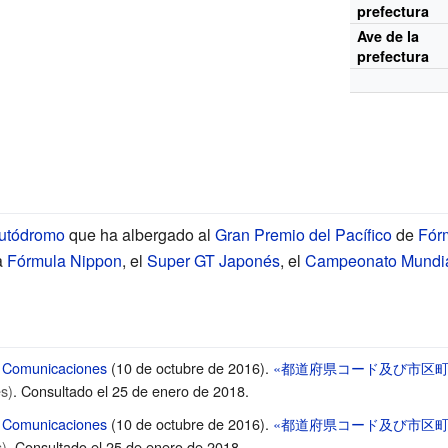
prefectura
Ave de la
prefectura
utódromo
que ha albergado al
Gran Premio del Pacífico
de
Fór
a
Fórmula Nippon
, el
Super GT Japonés
, el
Campeonato Mundia
 y Comunicaciones
(10 de octubre de 2016).
«都道府県コード及び市区
s)
. Consultado el 25 de enero de 2018
.
 y Comunicaciones
(10 de octubre de 2016).
«都道府県コード及び市区
)
. Consultado el 25 de enero de 2018
.