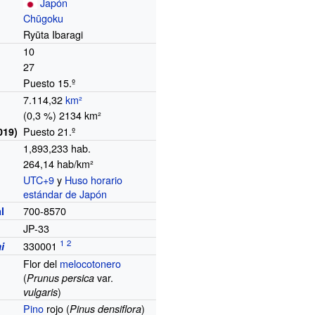
Japón
Chūgoku
Ryūta Ibaragi
10
27
Puesto 15.º
7.114,32
km²
(0,3
%) 2134 km²
Puesto 21.º
019)
1,893,233
hab.
264,14 hab/km²
UTC+9
y
Huso horario
o
estándar de Japón
700-8570
l
JP-33
330001
i
Flor del
melocotonero
(
var.
Prunus persica
)
vulgaris
Pino
rojo (
)
Pinus densiflora