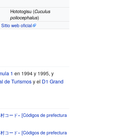
Hototogisu
(
Cuculus
)
poliocephalus
Sitio web oficial
mula 1
en 1994 y 1995, y
l de Turismos
y el
D1 Grand
町村コード»
[
Códigos de prefectura
町村コード»
[
Códigos de prefectura