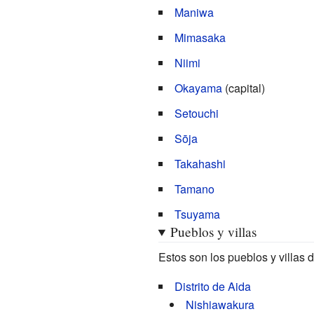
Maniwa
Mimasaka
Niimi
Okayama
(capital)
Setouchi
Sōja
Takahashi
Tamano
Tsuyama
Pueblos y villas
Estos son los pueblos y villas
Distrito de Aida
Nishiawakura