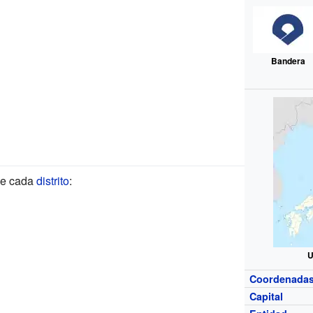
Bandera
 de cada
distrito
:
U
Coordenada
Capital