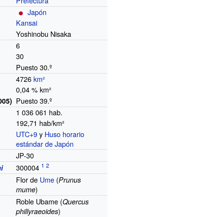
Prefectura
Japón
Kansai
Yoshinobu Nisaka
6
30
Puesto 30.º
4726
km²
0,04
% km²
Puesto 39.º
005)
1 036 061
hab.
192,71 hab/km²
UTC+9
y
Huso horario
o
estándar de Japón
JP-30
300004
i
Flor de
Ume
(
Prunus
)
mume
Roble Ubame (
Quercus
)
phillyraeoides