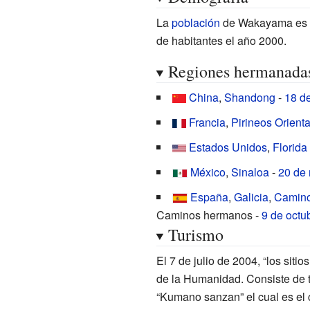
La
población
de Wakayama es u
de habitantes el año 2000.
Regiones hermanada
China
,
Shandong
-
18 de
Francia
,
Pirineos Orient
Estados Unidos
,
Florida
México
,
Sinaloa
-
20 de
España
,
Galicia
,
Camino
Caminos hermanos -
9 de octu
Turismo
El 7 de julio de 2004, “los sit
de la Humanidad. Consiste de t
“Kumano sanzan” el cual es el 