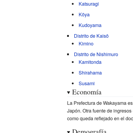
Katsuragi
Kōya
Kudoyama
Distrito de Kaisō
Kimino
Distrito de Nishimuro
Kamitonda
Shirahama
Susami
Economía
La Prefectura de Wakayama es 
Japón. Otra fuente de ingresos
como queda reflejado en el d
Demografía