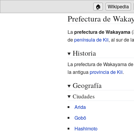
🏠
Wikipedia
Prefectura de Waka
La
prefectura de Wakayama
(
de
península de Kii
, al sur de l
Historia
La prefectura de Wakayama de h
la antigua
provincia de Kii
.
Geografía
Ciudades
Arida
Gobō
Hashimoto