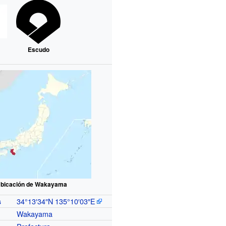
Escudo
bicación de Wakayama
34°13′34″N
135°10′03″E
s
Wakayama