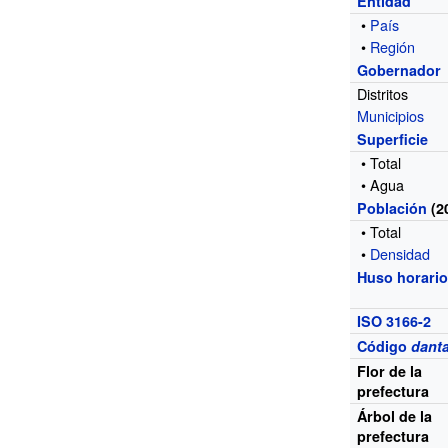
Entidad
•
País
•
Región
Gobernador
Distritos
Municipios
Superficie
• Total
• Agua
Población
(2
• Total
•
Densidad
Huso horari
ISO 3166-2
Código
danta
Flor de la
prefectura
Árbol de la
prefectura