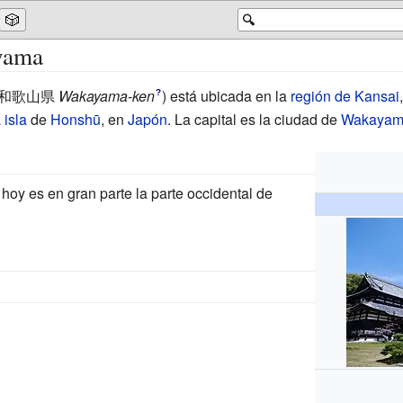
🎲
🔍
yama
和歌山県
Wakayama-ken
)
está ubicada en la
región de Kansai
?
a
isla
de
Honshū
, en
Japón
. La capital es la ciudad de
Wakayam
oy es en gran parte la parte occidental de