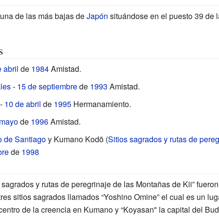
na de las más bajas de
Japón
situándose en el puesto 39 de l
s
 abril
de
1984
Amistad.
ales
-
15 de septiembre
de
1993
Amistad.
-
10 de abril
de
1995
Hermanamiento.
 mayo
de
1996
Amistad.
 de Santiago
y
Kumano Kodō
(
Sitios sagrados y rutas de pereg
bre
de
1998
ios sagrados y rutas de peregrinaje de las Montañas de Kii” fuer
res sitios sagrados llamados “Yoshino Omine” el cual es un luga
centro de la creencia en Kumano y “Koyasan" la capital del Bud