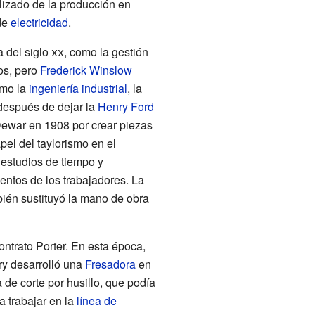
lizado de la producción en
de
electricidad
.
a del
siglo
xx
, como la gestión
os, pero
Frederick Winslow
omo la
ingeniería industrial
, la
después de dejar la
Henry Ford
Dewar
en 1908 por crear piezas
pel del taylorismo en el
 estudios de tiempo y
entos de los trabajadores. La
mbién sustituyó la mano de obra
ntrato Porter. En esta época,
ry desarrolló una
Fresadora
en
 de corte por husillo, que podía
a trabajar en la
línea de