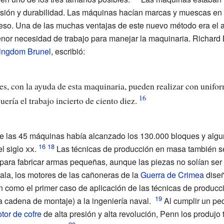
isión y durabilidad. Las máquinas hacían marcas y muescas en 
ceso. Una de las muchas ventajas de este nuevo método era el
nor necesidad de trabajo para manejar la maquinaria. Richard B
ingdom Brunel
, escribió:
, con la ayuda de esta maquinaria, pueden realizar con unifor
uería el trabajo incierto de ciento diez.
de las 45 máquinas había alcanzado los 130.000 bloques y algu
el
siglo
xx
.
Las técnicas de producción en masa también se 
 y para fabricar armas pequeñas, aunque las piezas no solían se
la, los motores de las cañoneras de la
Guerra de Crimea
diseñ
n como el primer caso de aplicación de las técnicas de produc
 cadena de montaje) a la ingeniería naval.
Al cumplir un pe
tor de cofre
de alta presión y alta revolución, Penn los produjo