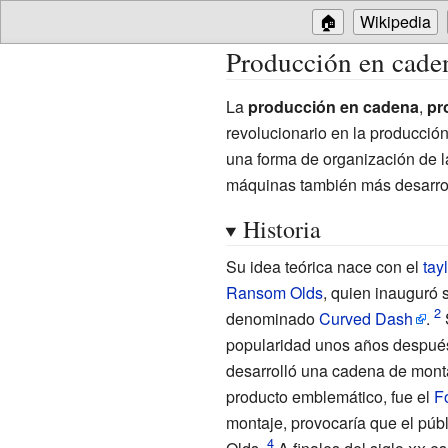
🏠
Wikipedia
Producción en cade
La
producción en cadena
,
pr
revolucionario en la producción
una forma de organización de l
máquinas también más desarro
Historia
Su idea teórica nace con el
tay
Ransom Olds
, quien inauguró
denominado
Curved Dash
.
popularidad unos años después
desarrolló una cadena de monta
producto emblemático, fue el
F
montaje, provocaría que el púb