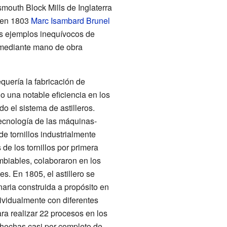
smouth Block Mills
de Inglaterra
ó en 1803
Marc Isambard Brunel
s ejemplos inequívocos de
 mediante mano de obra
uería la fabricación de
 una notable eficiencia en los
 el sistema de astilleros.
tecnología de las máquinas-
de tornillos industrialmente
de los tornillos por primera
ambiables, colaboraron en los
s. En 1805, el astillero se
aria construida a propósito en
ividualmente con diferentes
a realizar 22 procesos en los
hechas casi por completo de