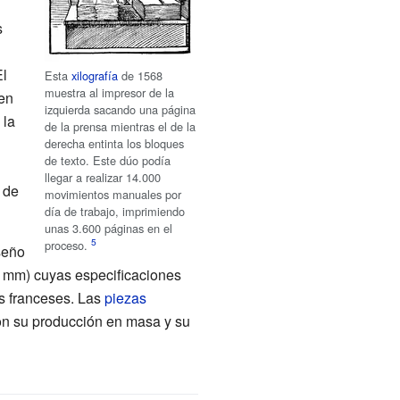
s
l
Esta
xilografía
de 1568
muestra al impresor de la
en
izquierda sacando una página
 la
de la prensa mientras el de la
derecha entinta los bloques
de texto. Este dúo podía
llegar a realizar 14.000
 de
movimientos manuales por
día de trabajo, imprimiendo
unas 3.600 páginas en el
proceso.
iseño
mm) cuyas especificaciones
es franceses. Las
piezas
ron su producción en masa y su