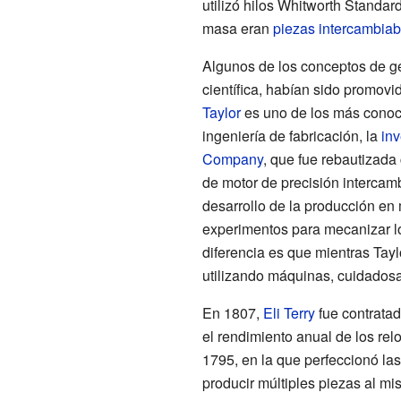
utilizó hilos
Whitworth Standar
masa eran
piezas intercambiab
Algunos de los conceptos de ge
científica, habían sido promovi
Taylor
es uno de los más conoci
ingeniería de fabricación, la
inv
Company
, que fue rebautizad
de motor de precisión interca
desarrollo de la producción en
experimentos para mecanizar lo
diferencia es que mientras Tayl
utilizando máquinas, cuidadosa
En 1807,
Eli Terry
fue contratad
el rendimiento anual de los re
1795, en la que perfeccionó la
producir múltiples piezas al mi