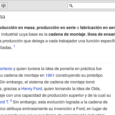
🎲
🔍
na
oducción en masa
,
producción en serie
o
fabricación en ser
 industrial cuya base es la
cadena de montaje
,
línea de ens
a producción que delega a cada trabajador una función específi
lladas.
lorismo
y quien tuviera la idea de ponerla en práctica fue
 su cadena de montaje en
1901
construyendo su prototipo
Sin embargo, el sistema de cadena de montaje tomó
, gracias a
Henry Ford
, quien tomando la idea de Olds,
je con una capacidad de producción superior y de la cual su
ord T
.
Sin embargo, esta evolución lograda a la cadena de
lico atribuya erróneamente su invención a Ford, en lugar de