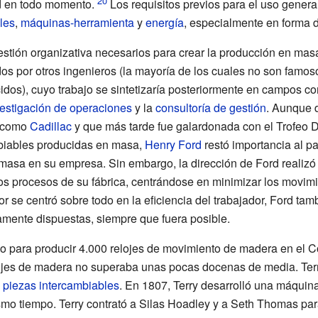
d
en todo momento.
Los requisitos previos para el uso genera
les
,
máquinas-herramienta
y
energía
, especialmente en forma 
stión organizativa necesarios para crear la producción en mas
dos por otros ingenieros (la mayoría de los cuales no son famos
dos), cuyo trabajo se sintetizaría posteriormente en campos c
estigación de operaciones
y la
consultoría de gestión
. Aunque 
a como
Cadillac
y que más tarde fue galardonada con el
Trofeo 
mbiables producidas en masa,
Henry Ford
restó importancia al pa
 masa en su empresa. Sin embargo, la dirección de Ford realizó
s procesos de su fábrica, centrándose en minimizar los movimi
or se centró sobre todo en la eficiencia del trabajador, Ford ta
mente dispuestas, siempre que fuera posible.
o para producir 4.000 relojes de movimiento de madera en el Co
lojes de madera no superaba unas pocas docenas de media. Ter
s
piezas intercambiables
. En 1807, Terry desarrolló una máquina
smo tiempo. Terry contrató a Silas Hoadley y a Seth Thomas par