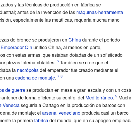
zados y las técnicas de producción en fábrica se
dustrial; antes de la invención de las
máquinas-herramienta
ecisión, especialmente las metálicas, requería mucha mano
ezas de bronce se produjeron en
China
durante el período
l
Emperador Qin
unificó China, al menos en parte,
tos con estas armas, que estaban dotadas de un sofisticado
or piezas intercambiables.
También se cree que el
diaba la
necrópolis
del emperador fue creado mediante el
 en una
cadena de montaje
.
os de guerra
se producían en masa a gran escala y con un cost
antener de forma eficiente su control del
Mediterráneo
.
Much
e Venecia
seguiría a Cartago en la producción de barcos con
adena de montaje: el
arsenal veneciano
producía casi un barco
amente la primera
fábrica
del mundo, que en su apogeo empleab