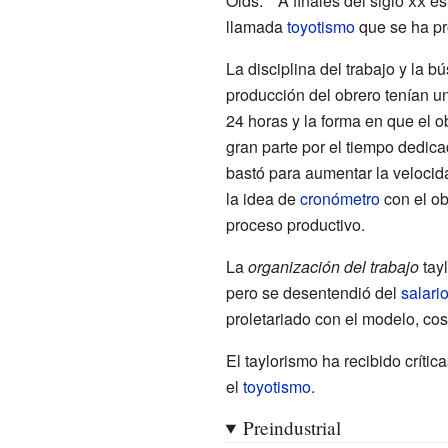
Olds.
A finales del
siglo
xx
es 
llamada
toyotismo
que se ha pr
La disciplina del trabajo y la 
producción del obrero tenían un
24 horas y la forma en que el 
gran parte por el tiempo dedica
bastó para aumentar la velocid
la idea de
cronómetro
con el ob
proceso productivo.
La
organización del trabajo
tayl
pero se desentendió del
salari
proletariado con el modelo, cos
El taylorismo ha recibido crític
el
toyotismo
.
Preindustrial