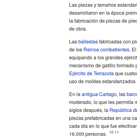
Las piezas y tamaños estandari
desarrollaron en la época prein
la fabricación de piezas de pr
de obra.
Las
ballestas
fabricadas con pi
de los
Reinos combatientes
. E
equipando a los grandes ejérci
mecanismo de gatillo formado p
Ejército de Terracota
que custo
uso de moldes estandarizados
En la
antigua Cartago
, las
barc
moderado, lo que les permitía m
siglos después, la
República d
piezas prefabricadas en una c
cada día en lo que fue efectiv
16.000 personas.