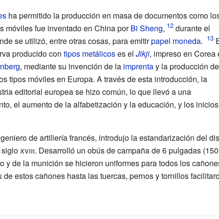
es
ha permitido la producción en masa de documentos como lo
pos móviles fue inventado en China por
Bi Sheng
,
durante el
nde se utilizó, entre otras cosas, para emitir
papel moneda
.
E
erva producido con
tipos metálicos
es el
Jikji
, impreso en Corea 
nberg
, mediante su invención de la
imprenta
y la producción de
 los tipos móviles en Europa. A través de esta introducción, la
ria editorial europea se hizo común, lo que llevó a una
o, el aumento de la alfabetización y la educación, y los inicios
ngeniero de artillería francés, introdujo la estandarización del d
l
siglo
xviii
. Desarrolló un obús de campaña de 6 pulgadas (150
ro y de la munición se hicieron uniformes para todos los cañon
de estos cañones hasta las tuercas, pernos y tornillos facilita