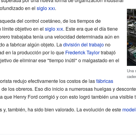
superada por una nueva forma de organización industrial
ofundizado en el
siglo
xxi
.
búsqueda del control coetáneo, de los tiempos de
 límite objetivo en el
siglo
xix
. Este era que el día tiene
obrero trabajaba tenía una velocidad determinada aún en
do a fabricar algún objeto. La
división del trabajo
no
ad en la producción por lo que
Frederick Taylor
trabajó
jetivo de eliminar ese "tiempo inútil" o malgastado en el
Una 
cade
orista redujo efectivamente los costos de las
fábricas
o
de los obreros. Eso dio inicio a numerosas huelgas y desconte
a que Henry Ford corrigió y con esto logró también una visible 
as y, también, ha sido bien valorado. La evolución de este
model