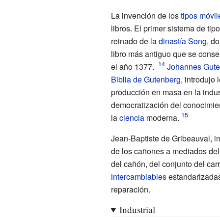
La invención de los
tipos móvil
libros. El primer sistema de ti
reinado de la
dinastía Song
, do
libro más antiguo que se cons
el año 1377.
Johannes Gute
Biblia de Gutenberg
, introdujo
producción en masa en la indust
democratización del conocimient
la
ciencia
moderna.
Jean-Baptiste de Gribeauval
, i
de los cañones a mediados de
del cañón, del conjunto del car
intercambiables
estandarizadas 
reparación.
Industrial