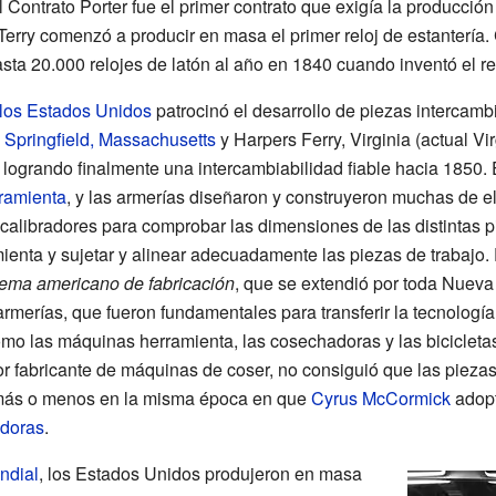
l Contrato Porter fue el primer contrato que exigía la producc
, Terry comenzó a producir en masa el primer reloj de estantería.
sta 20.000 relojes de latón al año en 1840 cuando inventó el r
los Estados Unidos
patrocinó el desarrollo de piezas intercam
e
Springfield, Massachusetts
y
Harpers Ferry
, Virginia (actual Vi
, logrando finalmente una intercambiabilidad fiable hacia 1850. 
ramienta
, y las armerías diseñaron y construyeron muchas de e
libradores para comprobar las dimensiones de las distintas pie
ienta y sujetar y alinear adecuadamente las piezas de trabajo.
tema americano de fabricación
, que se extendió por toda Nueva 
rmerías, que fueron fundamentales para transferir la tecnologí
como las máquinas herramienta, las cosechadoras y las bicicleta
 fabricante de máquinas de coser, no consiguió que las piezas
 más o menos en la misma época en que
Cyrus McCormick
adopt
doras
.
ndial
, los Estados Unidos produjeron en masa