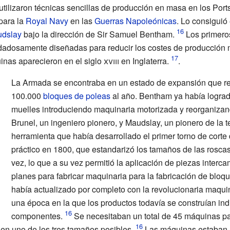
 utilizaron técnicas sencillas de producción en masa en los
Port
para la
Royal Navy
en las
Guerras Napoleónicas
. Lo consigui
udslay
bajo la dirección de Sir Samuel Bentham.
Los primero
idadosamente diseñadas para reducir los costes de producción
uinas aparecieron en el
siglo
xviii
en Inglaterra.
.
La Armada se encontraba en un estado de expansión que req
100.000
bloques de poleas
al año. Bentham ya había logrado
muelles introduciendo maquinaria motorizada y reorganizando
Brunel, un ingeniero pionero, y Maudslay, un pionero de la 
herramienta que había desarrollado el primer torno de corte 
práctico en 1800, que estandarizó los tamaños de las roscas 
vez, lo que a su vez permitió la aplicación de piezas interc
planes para fabricar maquinaria para la fabricación de bloque
había actualizado por completo con la revolucionaria maquin
una época en la que los productos todavía se construían ind
componentes.
Se necesitaban un total de 45 máquinas par
 en uno de los tres tamaños posibles.
Las máquinas estaban 