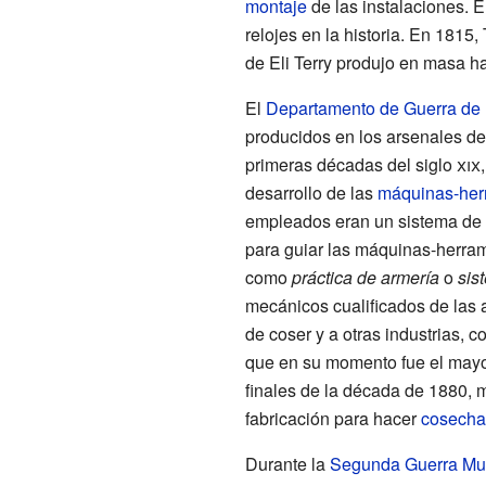
montaje
de las instalaciones. E
relojes en la historia. En 1815
de Eli Terry produjo en masa ha
El
Departamento de Guerra de 
producidos en los arsenales d
primeras décadas del
siglo
xix
desarrollo de las
máquinas-her
empleados eran un sistema de ca
para guiar las máquinas-herram
como
práctica de armería
o
sis
mecánicos cualificados de las a
de coser y a otras industrias, 
que en su momento fue el mayor
finales de la década de 1880,
fabricación para hacer
cosecha
Durante la
Segunda Guerra Mu