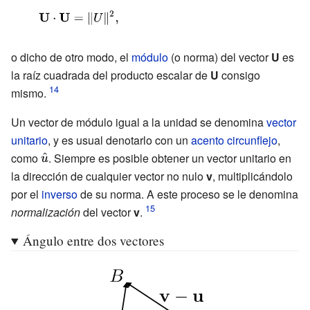
{\displaystyle
\mathbf {U}
\cdot \mathbf
o dicho de otro modo, el
módulo
(o norma) del vector
U
es
la raíz cuadrada del producto escalar de
U
consigo
{U} =\lVert
mismo.
U\rVert
^{2},}
Un vector de módulo igual a la unidad se denomina
vector
unitario
, y es usual denotarlo con un
acento circunflejo
,
como
{\displaystyle
. Siempre es posible obtener un vector unitario en
la dirección de cualquier vector no nulo
{\hat {u}}}
v
, multiplicándolo
por el
inverso
de su norma. A este proceso se le denomina
normalización
del vector
v
.
Ángulo entre dos vectores