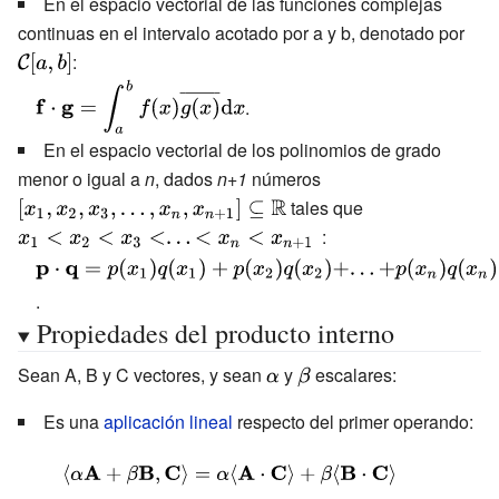
{B}
En el espacio vectorial de las funciones complejas
=\operatorname
continuas en el intervalo acotado por a y b, denotado por
{\di
{tr} (A^{*}\cdot
:
{\ma
B)}
{C}}[
{\displaystyle
.
\mathbf {f}
\cdot \mathbf
En el espacio vectorial de los polinomios de grado
{g} =\int
menor o igual a
n
, dados
n+1
números
{\displaystyle \textstyle
_{a}^{b}f(x)
tales que
[x_{1},x_{2},x_{3},...,
{\displaystyle
{\overline
\mathbb {R} }
\textstyle
:
{g(x)}}\mathrm
x_{1}<x_{2}
{\displaystyle \mathbf {p} \cdot \mathbf {q}
{d} x}
<x_{3}<...
=p(x_{1})q(x_{1})+p(x_{2})q(x_{2})+...+p(x_{n})q(x_{n})+p(
.
<x_{n}
p(x_{i})\cdot q(x_{i})}
Propiedades del producto interno
<x_{n+1}\,}
Sean A, B y C vectores, y sean
{\displaystyle
y
{\displaystyle
escalares:
\alpha }
\beta }
Es una
aplicación lineal
respecto del primer operando:
{\displaystyle