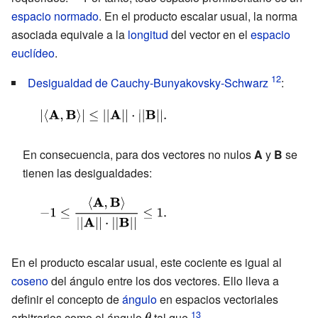
{\langle
\mathbf {B}
{C} \rangle }
espacio normado
. En el producto escalar usual, la norma
\mathbf {A}
,\mathbf {C}
asociada equivale a la
longitud
del vector en el
espacio
,\mathbf {A}
\rangle }
euclídeo
.
\rangle }}}
Desigualdad de Cauchy-Bunyakovsky-Schwarz
:
{\displaystyle
|\langle
En consecuencia, para dos vectores no nulos
A
y
B
se
\mathbf {A}
tienen las desigualdades:
,\mathbf {B}
\rangle |\leq
{\displaystyle
||\mathbf {A}
-1\leq {\frac
||\cdot
{\langle
||\mathbf {B}
En el producto escalar usual, este cociente es igual al
\mathbf {A}
||.}
coseno
del ángulo entre los dos vectores. Ello lleva a
,\mathbf {B}
definir el concepto de
ángulo
en espacios vectoriales
\rangle }
arbitrarios como el ángulo
{\displaystyle
tal que