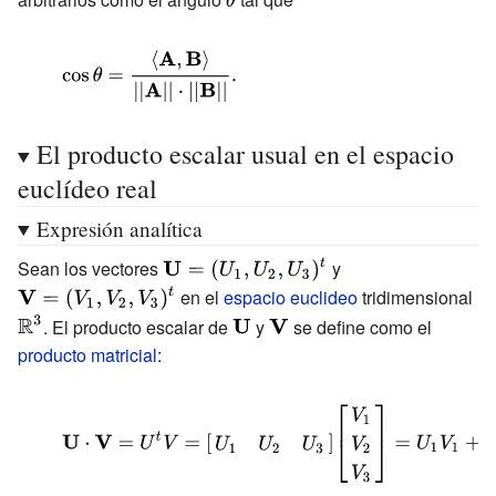
{||\mathbf
\theta }
{A} ||\cdot
{\displaystyle
||\mathbf {B}
\cos \theta =
||}}\leq 1.}
{\frac
El producto escalar usual en el espacio
{\langle
euclídeo real
\mathbf {A}
,\mathbf {B}
Expresión analítica
\rangle }
Sean los vectores
{\displaystyle \mathbf
y
{\displaystyle \math
{||\mathbf
{U} =
{V} =
en el
espacio euclideo
tridimensional
{\d
{A} ||\cdot
(U_{1},U_{2},U_{3})^{t}}
(V_{1},V_{2},V_{3})^
\m
{\displaystyle
{\displaystyle
. El producto escalar de
y
se define como el
||\mathbf {B}
^{3
\mathbf {U} }
\mathbf {V} }
producto matricial
:
||}}.}
{\displaystyle \mathbf {U} \cdot \mathbf {V} =U^{t}
{\begin{bmatrix}U_{1}&U_{2}&U_{3}\\\end{bmatri
{\begin{bmatrix}V_{1}\\V_{2}\\V_{3}\\\end{bmat