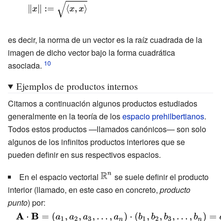
{\displaystyle
\|x\|:={\sqrt
{\langle
es decir, la norma de un vector es la raíz cuadrada de la
x,x\rangle
imagen de dicho vector bajo la forma cuadrática
}}}
asociada.
Ejemplos de productos internos
Citamos a continuación algunos productos estudiados
generalmente en la teoría de los
espacio prehilbertianos
.
Todos estos productos —llamados canónicos— son solo
algunos de los infinitos productos interiores que se
pueden definir en sus respectivos espacios.
{\displaystyle
En el espacio vectorial
se suele definir el producto
\mathbb {R}
interior (llamado, en este caso en concreto,
producto
^{n}}
punto
) por:
{\displaystyle \mathbf {A} \cdot \mathbf {B} =