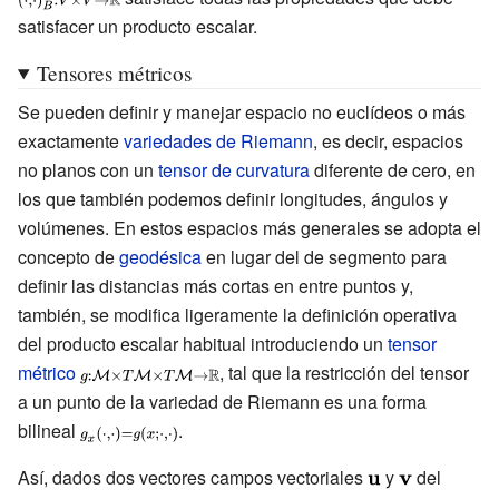
,\mathbf {e}
satisfacer un producto escalar.
(\cdot ,\cdot
\\v_{n}\end{bmatrix}}=\sum
_{n}\}}
)_{B}:V\times
_{i=1}^{n}\sum
Tensores métricos
V\to \mathbb
_{j=1}^{n}B_{ij}u_{i}v_{j}}
Se pueden definir y manejar espacio no euclídeos o más
{R} }
exactamente
variedades de Riemann
, es decir, espacios
no planos con un
tensor de curvatura
diferente de cero, en
los que también podemos definir longitudes, ángulos y
volúmenes. En estos espacios más generales se adopta el
concepto de
geodésica
en lugar del de segmento para
definir las distancias más cortas en entre puntos y,
también, se modifica ligeramente la definición operativa
del producto escalar habitual introduciendo un
tensor
métrico
{\displaystyle
, tal que la restricción del tensor
a un punto de la variedad de Riemann es una forma
\scriptstyle g:
bilineal
{\mathcal
{\displaystyle
.
{M}}\times
\scriptstyle
Así, dados dos vectores campos vectoriales
{\displaystyle
y
{\displaystyl
del
T{\mathcal
g_{x}(\cdot