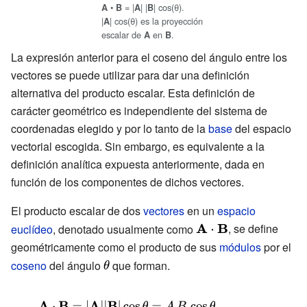
{\mathbf {u}
•
=
|
|
|
|
cos(θ).
A
B
A
B
|
|
cos(θ) es la proyección
A
\cdot \mathbf
escalar de
en
.
A
B
{u} }}{\sqrt
La expresión anterior para el coseno del ángulo entre los
{\mathbf {v}
vectores se puede utilizar para dar una definición
\cdot \mathbf
alternativa del producto escalar. Esta definición de
{v} }}}}\ .}
carácter geométrico es independiente del sistema de
coordenadas elegido y por lo tanto de la
base
del espacio
vectorial escogida. Sin embargo, es equivalente a la
definición analítica expuesta anteriormente, dada en
función de los componentes de dichos vectores.
El producto escalar de dos
vectores
en un
espacio
{\displaystyle
, se define
euclídeo
, denotado usualmente como
\mathbf {A}
geométricamente como el producto de sus
módulos
por el
\cdot \mathbf
coseno
del ángulo
{\displaystyle
que forman.
{B} }
\theta }
{\displaystyle