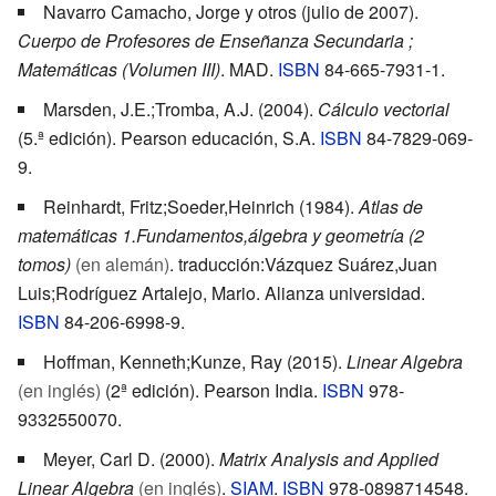
Navarro Camacho, Jorge y otros (julio de 2007).
Cuerpo de Profesores de Enseñanza Secundaria
;
Matemáticas (Volumen III)
. MAD.
ISBN
84-665-7931-1
.
Marsden, J.E.;Tromba, A.J. (2004).
Cálculo vectorial
(5.ª edición). Pearson educación, S.A.
ISBN
84-7829-069-
9
.
Reinhardt, Fritz;Soeder,Heinrich (1984).
Atlas de
matemáticas 1.Fundamentos,álgebra y geometría (2
tomos)
(en alemán)
. traducción:Vázquez Suárez,Juan
Luis;Rodríguez Artalejo, Mario. Alianza universidad.
ISBN
84-206-6998-9
.
Hoffman, Kenneth;Kunze, Ray (2015).
Linear Algebra
(en inglés)
(2ª edición). Pearson India.
ISBN
978-
9332550070
.
Meyer, Carl D. (2000).
Matrix Analysis and Applied
Linear Algebra
(en inglés)
.
SIAM
.
ISBN
978-0898714548
.