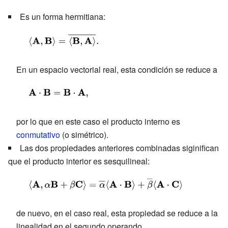
\langle \alpha
Es un forma hermitiana:
\mathbf {A}
+\beta
{\displaystyle
\mathbf {B}
\langle
,\mathbf {C}
\mathbf {A}
En un espacio vectorial real, esta condición se reduce a
\rangle
,\mathbf {B}
=\alpha
{\displaystyle
\rangle =
\langle
\mathbf {A}
{\overline
\mathbf {A}
por lo que en este caso el producto interno es
\cdot \mathbf
{\langle
conmutativo
(o simétrico).
\cdot \mathbf
{B}
\mathbf {B}
Las dos propiedades anteriores combinadas siginifican
{C} \rangle
=\mathbf
,\mathbf {A}
que el producto interior es sesquilineal:
+\beta
{B} \cdot
\rangle }}.}
\langle
\mathbf {A}
{\displaystyle
\mathbf {B}
,}
\langle
\cdot \mathbf
de nuevo, en el caso real, esta propiedad se reduce a la
\mathbf {A}
{C} \rangle }
linealidad en el segundo operando.
,\alpha