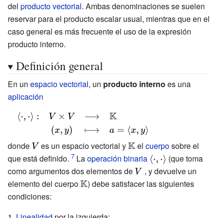
del
producto vectorial
. Ambas denominaciones se suelen
reservar para el producto escalar usual, mientras que en el
caso general es más frecuente el uso de la expresión
producto interno.
Definición general
En un
espacio vectorial
, un
producto interno
es una
aplicación
{\displaystyle
{\begin{array}
{rccl}\langle
donde
{\displaystyle
es un espacio vectorial y
{\displaystyle
el
cuerpo
sobre el
\cdot ,\cdot
que está definido.
V}
La
operación binaria
\mathbb {K} }
{\displaystyle
(que toma
\rangle
\langle \cdot
como argumentos dos elementos de
{\displaystyle
, y devuelve un
,\cdot \rangle
elemento del cuerpo
{\displaystyle
) debe satisfacer las siguientes
V\;}
}
condiciones:
\mathbb {K} }
Linealidad
por la izquierda:
{\displaystyle