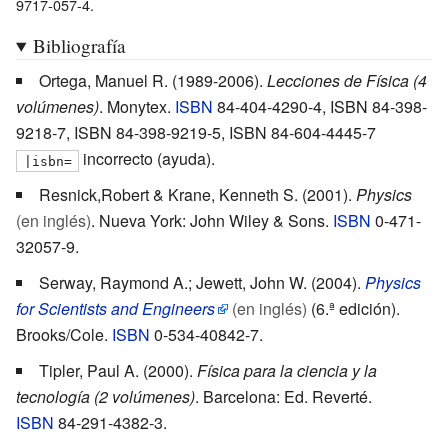
9717-057-4
.
Bibliografía
Ortega, Manuel R. (1989-2006).
Lecciones de Física (4
volúmenes)
. Monytex.
ISBN
84-404-4290-4, ISBN
84-398-
9218-7, ISBN
84-398-9219-5, ISBN
84-604-4445-7
incorrecto (ayuda)
.
|
isbn=
Resnick,Robert & Krane, Kenneth S. (2001).
Physics
(en inglés)
. Nueva
York: John Wiley & Sons.
ISBN
0-471-
32057-9
.
Serway, Raymond A.; Jewett, John W. (2004).
Physics
for Scientists and Engineers
(en inglés)
(6.ª edición).
Brooks/Cole.
ISBN
0-534-40842-7
.
Tipler, Paul A. (2000).
Física para la ciencia y la
tecnología (2 volúmenes)
. Barcelona: Ed. Reverté.
ISBN
84-291-4382-3
.