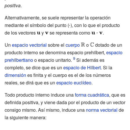
positiva
.
Alternativamente, se suele representar la operación
mediante el símbolo del punto (
{\displaystyle
), con lo que el producto
de los vectores
{\displaystyle
y
{\displaystyle
se representa como
\cdot }
{\displaystyle
.
{\bf {u}}}
{\bf {v}}}
{\bf {{u}\cdot
Un
espacio vectorial
sobre el
cuerpo
{\displaystyle
o
{\displaystyle
dotado de un
{\bf {v}}}}}
producto interno se denomina espacio prehilbert,
\mathbb {R} }
\mathbb {C} }
espacio
prehilbertiano
o espacio unitario.
Si además es
completo, se dice que es un
espacio de Hilbert
. Si la
dimensión
es finita y el cuerpo es el de los números
reales, se dirá que es un
espacio euclídeo
.
Todo producto interno induce una
forma cuadrática
, que es
definida positiva, y viene dada por el producto de un vector
consigo mismo. Así mismo, induce una
norma vectorial
de
la siguiente manera: