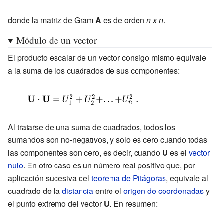
\mathbf {U}
\cdot \mathbf
donde la matriz de Gram
A
es de orden
n x n
.
{V}
Módulo de un vector
=U_{\mathcal
El producto escalar de un vector consigo mismo equivale
{B}}^{t}\ A\
a la suma de los cuadrados de sus componentes:
V_{\mathcal
{B}},}
{\displaystyle \mathbf {U} \cdot \mathbf
{U}
=U_{1}^{2}+U_{2}^{2}+...+U_{n}^{2}\
Al tratarse de una suma de cuadrados, todos los
sumandos son no-negativos, y solo es cero cuando todas
.}
las componentes son cero, es decir, cuando
U
es el
vector
nulo
. En otro caso es un número real positivo que, por
aplicación sucesiva del
teorema de Pitágoras
, equivale al
cuadrado de la
distancia
entre el
origen de coordenadas
y
el punto extremo del vector
U
. En resumen: