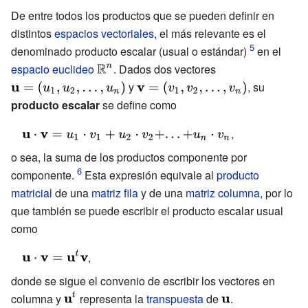
De entre todos los productos que se pueden definir en
distintos
espacios vectoriales
, el más relevante es el
denominado producto escalar (usual o estándar)
en el
espacio euclideo
{\displaystyle
. Dados dos vectores
{\displaystyle \mat
\mathbb {R}
y
{\displaystyle
{u} =
, su
^{n}}
\mathbf {v} =
(u_{1},u_{2},...,u_{n
producto escalar
se define como
(v_{1},v_{2},...,v_{n})}
{\displaystyle
,
\mathbf {u} \cdot
o sea, la suma de los productos componente por
\mathbf {v}
componente.
Esta expresión equivale al
producto
=u_{1}\cdot
matricial
de una
matriz fila
y de una
matriz columna
, por lo
v_{1}+u_{2}\cdot
que también se puede escribir el producto escalar usual
v_{2}+...+u_{n}\cdot
como
v_{n}}
{\displaystyle
,
\mathbf {u}
donde se sigue el convenio de escribir los vectores en
\cdot \mathbf
columna y
{\displaystyle
representa la
transpuesta
de
{\displaystyle
.