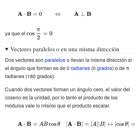
{\displaystyle
\mathbf {A}
\cdot \mathbf
{\displaystyle
ya que el
.
\cos {\frac
{B} =0\qquad
{\pi }{2}}=0}
Vectores paralelos o en una misma dirección
\Leftrightarrow
\qquad \mathbf
Dos vectores son
paralelos
o llevan la misma dirección si
{A} \mathrel
el ángulo que forman es de 0
radianes
(0
grados
) o de π
radianes (180 grados).
{\bot } \mathbf
{B} }
Cuando dos vectores forman un ángulo cero, el valor del
coseno es la unidad, por lo tanto el producto de los
módulos vale lo mismo que el producto escalar.
{\displaystyle
\mathbf {A}