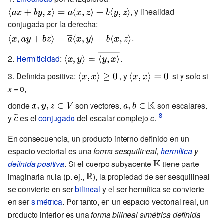
\langle
, y linealidad
ax+by,z\rangle
conjugada por la derecha:
{\displaystyle
=a\langle
\langle
.
x,z\rangle
x,ay+bz\rangle
{\displaystyle
Hermiticidad
:
.
+b\langle
={\overline
\langle
y,z\rangle }
{a}}\langle
Definida positiva:
{\displaystyle
, y
{\displaystyle
si y solo si
x,y\rangle =
x,y\rangle +
\langle
\langle
x
= 0,
{\overline
{\overline
x,x\rangle
x,x\rangle
donde
{\displaystyle
son vectores,
{\displaystyle
son escalares,
{\langle
{b}}\langle
\geq 0\,}
=0\,}
y
{\displaystyle
es el
x,y,z\in V}
conjugado
del escalar complejo
a,b\in
c
.
y,x\rangle }}}
x,z\rangle }
{\overline
\mathbb {K} }
En consecuencia, un producto interno definido en un
{c}}}
espacio vectorial es una
forma sesquilineal
,
hermítica
y
definida positiva
. Si el cuerpo subyacente
{\displaystyle
tiene parte
imaginaria nula (p. ej.,
{\displaystyle
), la propiedad de ser sesquilineal
\mathbb {K} }
se convierte en ser
bilineal
\mathbb {R} }
y el ser hermítica se convierte
en ser
simétrica
. Por tanto, en un espacio vectorial real, un
producto interior es una
forma bilineal simétrica definida