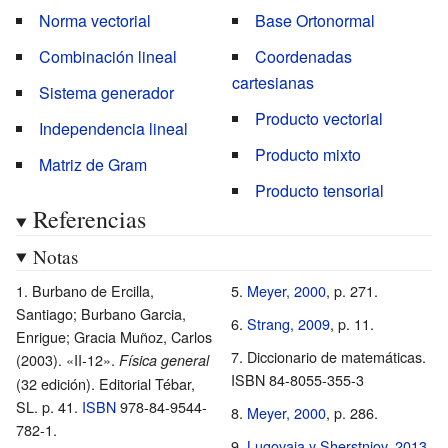
ds=\int
Norma vectorial
Base Ortonormal
_{s_{a}}^{s_{b}}
Combinación lineal
Coordenadas
{\sqrt {g_{ij}
cartesianas
{\frac {dx^{i}}
Sistema generador
{ds}}{\frac
Producto vectorial
Independencia lineal
{dx^{i}}{ds}}}}\
Producto mixto
Matriz de Gram
ds}
Producto tensorial
Referencias
Notas
Burbano de Ercilla,
Meyer, 2000
, p.
271.
Santiago; Burbano Garcia,
Strang, 2009
, p.
11.
Enrigue; Gracia Muñoz, Carlos
Diccionario de matemáticas.
(2003). «II-12».
Física general
ISBN 84-8055-355-3
(32 edición). Editorial Tébar,
SL. p.
41.
ISBN
978-84-9544-
Meyer, 2000
, p.
286.
782-1
.
Lugovaia y Sherstniov, 2013
,