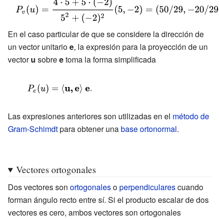
{{v}||}}}}\cdot
{\displaystyle
{\frac {\bf {v}}
P_{v}(u)={\frac
{||{\bf
{4\cdot
En el caso particular de que se considere la dirección de
{{v}||}}}}=
5+5\cdot (-2)}
un vector unitario
e
, la expresión para la proyección de un
{\frac {\langle
{5^{2}+
vector
u
sobre
e
toma la forma simplificada
{\bf {{u},{\bf
(-2)^{2}}}(5,-2)=
{{v}\rangle
(50/29,-20/29).}
{\displaystyle
.
}}}}}{\langle
P_{e}
{\bf {{v},{\bf
(u)=\langle
Las expresiones anteriores son utilizadas en el
método de
{{v}\rangle
Gram-Schimdt
para obtener una
base ortonormal
.
}}}}}}{\bf {v}}}
{\bf {{u},{\bf
{{e}\rangle \
{\bf
Vectores ortogonales
{e}}}}}}}
Dos vectores son
ortogonales
o
perpendiculares
cuando
forman ángulo recto entre sí. Si el producto escalar de dos
vectores es cero, ambos vectores son ortogonales