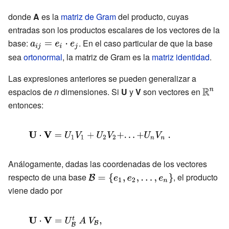
_{2}+u_{3}v_{2}\mathbf {e}
donde
A
es la
matriz de Gram
del producto, cuyas
_{3}\cdot \mathbf {e}
entradas son los productos escalares de los vectores de la
_{2}\\+u_{1}v_{3}\mathbf {e}
base:
{\displaystyle
. En el caso particular de que la base
_{1}\cdot \mathbf {e}
a_{ij}=e_{i}\cdot
sea
ortonormal
, la matriz de Gram es la
matriz identidad
.
_{3}+u_{2}v_{3}\mathbf {e}
e_{j}}
_{2}\cdot \mathbf {e}
Las expresiones anteriores se pueden generalizar a
_{3}+u_{3}v_{3}\mathbf {e}
espacios de
n
dimensiones. Si
U
y
V
son vectores en
{\displ
_{3}\cdot \mathbf {e}
entonces:
\mathb
_{3}\end{matrix}}}
^{n}}
{\displaystyle \mathbf {U} \cdot \mathbf {V}
=U_{1}V_{1}+U_{2}V_{2}+...+U_{n}V_{n}\
.}
Análogamente, dadas las coordenadas de los vectores
respecto de una base
{\displaystyle
, el producto
{\mathcal {B}}=\
viene dado por
{e_{1},e_{2},...,e_{n}\}}
{\displaystyle