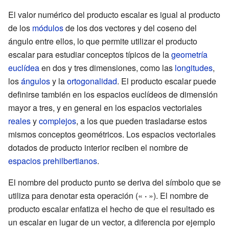
{v} =\mathbf
\mathbf {u}
\mathbf {u} }
El valor numérico del producto escalar es igual al producto
{u}
^{t}}
de los
módulos
de los dos vectores y del coseno del
^{t}\mathbf
ángulo entre ellos, lo que permite utilizar el producto
{v} }
escalar para estudiar conceptos típicos de la
geometría
euclídea
en dos y tres dimensiones, como las
longitudes
,
los
ángulos
y la
ortogonalidad
. El producto escalar puede
definirse también en los espacios euclídeos de dimensión
mayor a tres, y en general en los espacios vectoriales
reales
y
complejos
, a los que pueden trasladarse estos
mismos conceptos geométricos. Los espacios vectoriales
dotados de producto interior reciben el nombre de
espacios prehilbertianos
.
El nombre del producto punto se deriva del símbolo que se
utiliza para denotar esta operación («
·
»). El nombre de
producto escalar enfatiza el hecho de que el resultado es
un escalar en lugar de un vector, a diferencia por ejemplo