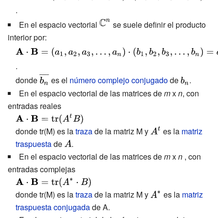
(a_{1},a_{2},a_{3},...,a_{n})\cdot
.
(b_{1},b_{2},b_{3},...,b_{n})=a_{1}b_{1}+a_{2}b_{2}+...a_{n
{\displaystyle
En el espacio vectorial
se suele definir el producto
a_{i}\cdot b_{i}}
\mathbb {C}
interior por:
^{n}}
{\displaystyle \mathbf {A} \cdot
\mathbf {B} =
.
(a_{1},a_{2},a_{3},...,a_{n})\cdot
{\displaystyle
{\displayst
donde
es el
número complejo conjugado
de
.
(b_{1},b_{2},b_{3},...,b_{n})=a_{1}
{\overline
b_{n}}
En el espacio vectorial de las matrices de
m
x
n
, con
{\overline {b_{1}}}+a_{2}
{b_{n}}}}
entradas reales
{\overline {b_{2}}}+...a_{n}\cdot
{\displaystyle
{\overline {b_{n}}}=\sum
\mathbf {A}
donde tr(M) es la
traza
de la matriz M y
{\displaystyle
es la
matriz
a_{i}\cdot {\overline {b_{i}}}}
\cdot \mathbf
traspuesta
de
{\displaystyle
.
A^{t}}
{B}
En el espacio vectorial de las matrices de
A}
m
x
n
, con
=\operatorname
entradas complejas
{tr} (A^{t}B)}
{\displaystyle
\mathbf {A}
donde tr(M) es la
traza
de la matriz M y
{\displaystyle
es la
matriz
\cdot \mathbf
traspuesta conjugada
de A.
A^{*}}