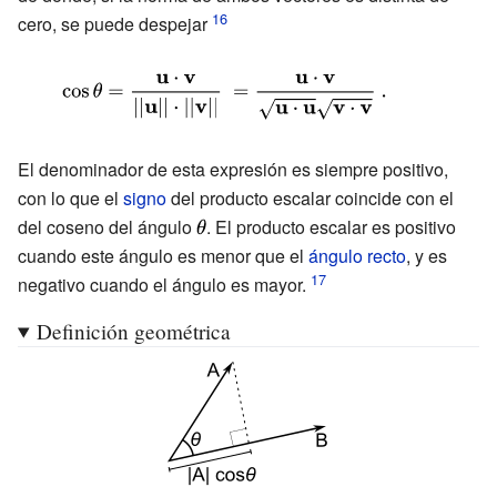
cero, se puede despejar
\mathbf {u} \cdot \mathbf {v} \ ,}
u_{2})^{2}+...+
(v_{n}-
{\displaystyle
u_{n})^{2}\ .}
\cos \theta =
{\frac
El denominador de esta expresión es siempre positivo,
{\mathbf {u}
con lo que el
signo
del producto escalar coincide con el
\cdot \mathbf
del coseno del ángulo
{\displaystyle
. El producto escalar es positivo
{v} }
cuando este ángulo es menor que el
\theta }
ángulo recto
, y es
{||\mathbf
negativo cuando el ángulo es mayor.
{u} ||\cdot
Definición geométrica
||\mathbf {v}
||}}\ ={\frac
{\mathbf {u}
\cdot \mathbf
{v} }{{\sqrt