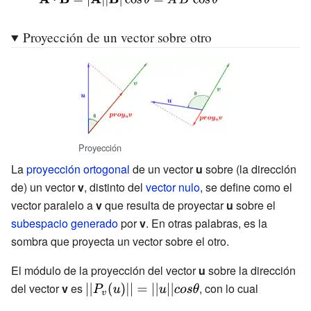
\mathbf {A}
Proyección de un vector sobre otro
\cdot \mathbf
{B}
=|\mathbf
{A} ||\mathbf
{B} |\cos
\theta
Proyección
=A\,B\,\cos
La
proyección ortogonal
de un vector
u
sobre (la dirección
\theta }
de) un vector
v
, distinto del
vector nulo
, se define como el
vector paralelo a
v
que resulta de proyectar
u
sobre el
subespacio generado
por
v
. En otras palabras, es la
sombra que proyecta un vector sobre el otro.
El módulo de la proyección del vector
u
sobre la dirección
del vector
v
es
{\displaystyle
, con lo cual
||P_{v}