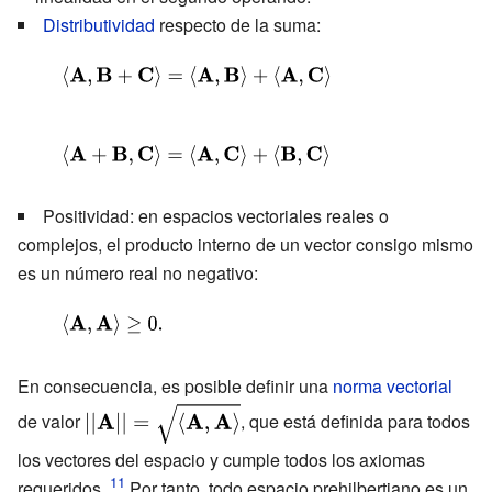
Distributividad
respecto de la suma:
\mathbf {B}
+\beta
{\displaystyle
\mathbf {C}
\langle
\rangle =
\mathbf {A}
{\displaystyle
{\overline
,\mathbf {B}
\langle
{\alpha
+\mathbf
Positividad: en espacios vectoriales reales o
\mathbf {A}
}}\langle
{C} \rangle
complejos, el producto interno de un vector consigo mismo
+\mathbf
\mathbf {A}
=\langle
es un número real no negativo:
{B} ,\mathbf
\cdot \mathbf
\mathbf {A}
{C} \rangle
{B} \rangle +
{\displaystyle
,\mathbf {B}
=\langle
{\overline
\langle
\rangle
\mathbf {A}
{\beta
\mathbf {A}
En consecuencia, es posible definir una
norma vectorial
+\langle
,\mathbf {C}
}}\langle
{\displaystyle
,\mathbf {A}
de valor
, que está definida para todos
\mathbf {A}
\rangle
||\mathbf {A}
\mathbf {A}
\rangle \geq
,\mathbf {C}
los vectores del espacio y cumple todos los axiomas
+\langle
||={\sqrt
\cdot \mathbf
0.}
\rangle }
requeridos.
Por tanto, todo espacio prehilbertiano es un