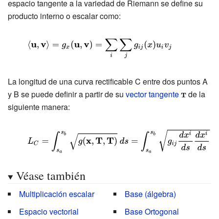
espacio tangente a la variedad de Riemann se define su
\mathbf {u} }
\mathbf {v} }
{M}}\times
,\cdot
producto interno o escalar como:
T{\mathcal
)=g(x;\cdot
{M}}\to
,\cdot )}
{\displaystyle
\mathbb {R} }
\langle
\mathbf {u}
La longitud de una curva rectificable C entre dos puntos A
,\mathbf {v}
y B se puede definir a partir de su
vector tangente
{\displayst
de la
\rangle =g_{x}
siguiente manera:
\scriptstyle
(\mathbf {u}
\mathbf {T}
,\mathbf {v}
{\displaystyle
)=\sum
L_{C}=\int
_{i}\sum
_{s_{a}}^{s_{b}}
_{j}g_{ij}
Véase también
{\sqrt {g(\mathbf
(x)u_{i}v_{j}}
{x} ,\mathbf {T}
Multiplicación escalar
Base (álgebra)
,\mathbf {T} )}}\
Espacio vectorial
Base Ortogonal