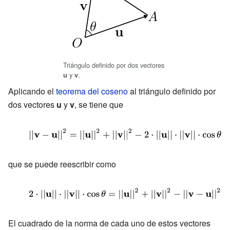
Triángulo definido por dos vectores
y
.
u
v
Aplicando el
teorema del coseno
al triángulo definido por
dos vectores
u
y
v
, se tiene que
{\displaystyle
||\mathbf {v} -
\mathbf {u}
que se puede reescribir como
||^{2}=||\mathbf
{\displaystyle
{u}
2\cdot ||\mathbf
||^{2}+||\mathbf
{u} ||\cdot
El cuadrado de la norma de cada uno de estos vectores
{v}