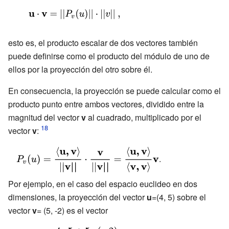
(u)||=||u||cos\theta
{\displaystyle
}
\mathbf {u}
\cdot \mathbf
esto es, el producto escalar de dos vectores también
puede definirse como el producto del módulo de uno de
{v} =||P_{v}
ellos por la proyección del otro sobre él.
(u)||\cdot
||v||\ ,}
En consecuencia, la proyección se puede calcular como el
producto punto entre ambos vectores, dividido entre la
magnitud del vector
v
al cuadrado, multiplicado por el
vector
v
:
{\displaystyle
.
P_{v}(u)=
{\frac {\langle
Por ejemplo, en el caso del espacio euclideo en dos
{\bf {{u},{\bf
dimensiones, la proyección del vector
u
=(4, 5) sobre el
{{v}\rangle
vector
v
= (5, -2) es el vector
}}}}}{||{\bf