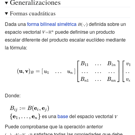
Generalizaciones
\cdot \mathbf
{B} =AB\cos
Formas cuadráticas
\theta \quad \vert
Dada una
forma bilineal simétrica
{\displaystyle
definida sobre un
\mathbf {A}
espacio vectorial
{\displaystyle
puede definirse un producto
\scriptstyle
\cdot \mathbf
escalar diferente del producto escalar euclídeo mediante
\scriptstyle
B(\cdot ,\cdot
{B} \vert =\vert
la fórmula:
V=\mathbb
)}
A\vert \vert
{R} ^{n}}
B\vert
{\displaystyle (\mathbf {u}
\leftrightarrow
,\mathbf {v} )_{B}=
\vert {\cos \theta
{\begin{bmatrix}u_{1}&\dots
}\vert
&u_{n}\end{bmatrix}}
Donde:
=1\leftrightarrow
{\begin{bmatrix}B_{11}&\dots
A\parallel B}
{\displaystyle
&B_{1n}\\\dots &\dots &\dots
B_{ij}:=B(\mathbf
{\displaystyle
es una
base
del espacio vectorial
{\displays
\\B_{n1}&\dots
{e} _{i},\mathbf
\{\mathbf {e}
\scriptsty
&B_{nn}\end{bmatrix}}
Puede comprobarse que la operación anterior
{\displaystyle
{e} _{j})}
_{1},\dots
V}
satisface todas las propiedades que debe
\scriptstyle
{\begin{bmatrix}v_{1}\\\dots