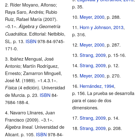
Ríder Moyano, Alfonso;
p.
35.
Raya Saro, Andrés; Rubio
Meyer, 2000
, p.
288.
Ruiz, Rafael María (2007).
«0.1».
Álgebra y Geometría
Horn y Johnson, 2013
,
. Editorial: Netbiblo,
Cuadrática
p.
316.
SL. p.
13.
ISBN
978-84-9745-
Meyer, 2000
, p.
287.
171-0
.
Strang, 2009
, p.
15-16.
Ibáñez Mengual, José
Strang, 2009
, p.
12.
Antonio; Martín Rodríguez,
Ernesto; Zamarron Minguell,
Meyer, 2000
, p.
270.
José M. (1989). «1.4.3.1».
Hernández, 1994
,
(4 edición). Universidad
Física
p.
156.
La prueba se desarrolla
de Murcia. p.
23.
ISBN
84-
para el caso de dos
7684-188-4
.
dimensiones.
Navarro Llinares, Juan
Strang, 2009
, p.
14.
Francisco (2009). «3.1».
. Universidad de
Álgebra lineal
Strang, 2009
, p.
208.
Alicant. p.
105.
ISBN
978-84-